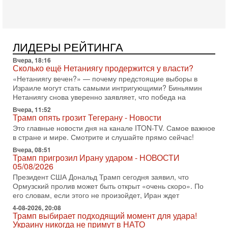
Сегодня президент США Дональд Трамп заявил о
достижении исторического соглашения о полном
разоружении ХАМАСа и других вооруженных группировок в
30-07-2026, 17:59
Иран доведет Трампа до крайних мер? Разбор и
ЛИДЕРЫ РЕЙТИНГА
оценка от военного обозревателя Давида Шарпа
Вчера, 18:16
Ситуация вокруг противостояния Ирана и США накаляется
Сколько ещё Нетаниягу продержится у власти?
с каждым днем. Почему Трамп в самый последний момент
«Нетаниягу вечен?» — почему предстоящие выборы в
отменил решение о нанесении тяжелых ударов
Израиле могут стать самыми интригующими? Биньямин
30-07-2026, 16:54
Нетаниягу снова уверенно заявляет, что победа на
Покупатель авиакомпании «Аркия» намерен
Вчера, 11:52
запретить полеты по субботам!
Трамп опять грозит Тегерану - Новости
Вокруг возможной продажи авиакомпании «Аркия»
Это главные новости дня на канале ITON-TV. Самое важное
разгорается громкий конфликт.
в стране и мире. Смотрите и слушайте прямо сейчас!
30-07-2026, 08:16
Вчера, 08:51
Трамп готовит удар по Ирану - НОВОСТИ 30/07/2026
Трамп пригрозил Ирану ударом - НОВОСТИ
Президент США Дональд Трамп сегодня рассматривает
05/08/2026
возможность масштабной военной операции против Ирана
Президент США Дональд Трамп сегодня заявил, что
после ракетной атаки на американскую базу в
Ормузский пролив может быть открыт «очень скоро». По
его словам, если этого не произойдет, Иран ждет
29-07-2026, 18:28
Трамп взбешен атакой на базы! Иран играет с огнем.
4-08-2026, 20:08
Израиль меняет курс
Трамп выбирает подходящий момент для удара!
Украину никогда не примут в НАТО
В эфире телеканала ITON-TV политолог Цви Маген,