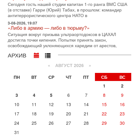
дипломат, в прошлом - старший офицер военной разведки
Сегодня гость нашей студии капитан 1-го ранга ВМC США
АМАН, глава спецслужбы "Натив", ‎Чрезвычайный и
(в отставке) Гарри (Юрий) Табах, в прошлом: командир
антитеррористического центра НАТО в
29-07-2026, 15:31
Иран готовит наземное вторжение. Израиль
3-08-2026, 19:07
«Либо в армию — либо в тюрьму?»
повышает готовность. Развязка все ближе!
Ситуация вокруг призыва ультраортодоксов в ЦАХАЛ
В эфире телеканала ITON-TV Григорий Тамар, офицер
достигла точки кипения. Попытки принять закон,
ЦАХАЛа в отставке, писатель, журналист, военный историк.
освобождающий уклоняющихся харедим от арестов,
Ведет программу Александр Гур-Арье.
АРХИВ
29-07-2026, 11:48
Соцработники выходит на "тропу войны" с местными
властями
«
АВГУСТ 2026 »
Около 7 400 социальных работников по всему Израилю
могут перейти к акциям протеста. Гистадрут объявил о
ПН
ВТ
СР
ЧТ
ПТ
СБ
ВС
начале трудового спора между Профсоюзом
1
2
28-07-2026, 19:29
3
4
5
6
7
8
9
Удар по Ирану неизбежен! Украина вступает в новую
войну!
10
11
12
13
14
15
16
Сегодня гость нашей студии капитан 1-го ранга ВМC США
(в отставке) Гарри (Юрий) Табах, в прошлом: командир
17
18
19
20
21
22
23
антитеррористического центра НАТО в
24
25
26
27
28
29
30
Вчера, 18:16
Сколько ещё Нетаниягу продержится у власти?
31
«Нетаниягу вечен?» — почему предстоящие выборы в