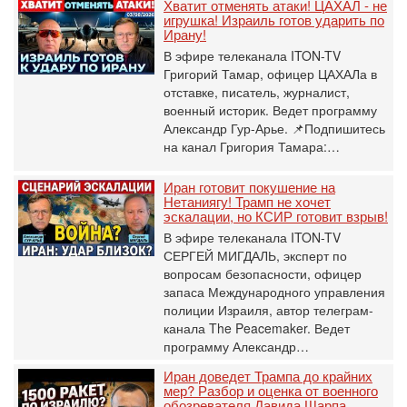
Хватит отменять атаки! ЦАХАЛ - не
игрушка! Израиль готов ударить по
Ирану!
В эфире телеканала ITON-TV
Григорий Тамар, офицер ЦАХАЛа в
отставке, писатель, журналист,
военный историк. Ведет программу
Александр Гур-Арье. 📌Подпишитесь
на канал Григория Тамара:…
Иран готовит покушение на
Нетаниягу! Трамп не хочет
эскалации, но КСИР готовит взрыв!
В эфире телеканала ITON-TV
СЕРГЕЙ МИГДАЛЬ, эксперт по
вопросам безопасности, офицер
запаса Международного управления
полиции Израиля, автор телеграм-
канала The Peacemaker. Ведет
программу Александр…
Иран доведет Трампа до крайних
мер? Разбор и оценка от военного
обозревателя Давида Шарпа