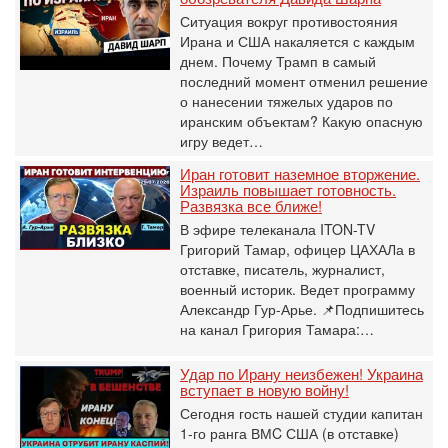
Ситуация вокруг противостояния
Ирана и США накаляется с каждым
днем. Почему Трамп в самый
последний момент отменил решение
о нанесении тяжелых ударов по
иранским объектам? Какую опасную
игру ведет…
Иран готовит наземное вторжение.
Израиль повышает готовность.
Развязка все ближе!
В эфире телеканала ITON-TV
Григорий Тамар, офицер ЦАХАЛа в
отставке, писатель, журналист,
военный историк. Ведет программу
Александр Гур-Арье. 📌Подпишитесь
на канал Григория Тамара:…
Удар по Ирану неизбежен! Украина
вступает в новую войну!
Сегодня гость нашей студии капитан
1-го ранга ВМC США (в отставке)