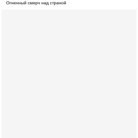
Огненный смерч над страной
Вчера, 18:16
Сколько ещё Нетаниягу продержится у власти?
«Нетаниягу вечен?» — почему предстоящие выборы в
Израиле могут стать самыми интригующими? Биньямин
Нетаниягу снова уверенно заявляет, что победа на
Вчера, 08:51