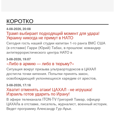
Трамп пригрозил Ирану ударом - НОВОСТИ
05/08/2026
Президент США Дональд Трамп сегодня заявил, что
Ормузский пролив может быть открыт «очень скоро». По
КОРОТКО
его словам, если этого не произойдет, Иран ждет
4-08-2026, 20:08
Трамп выбирает подходящий момент для удара!
Украину никогда не примут в НАТО
Сегодня гость нашей студии капитан 1-го ранга ВМC США
(в отставке) Гарри (Юрий) Табах, в прошлом: командир
антитеррористического центра НАТО в
3-08-2026, 19:07
«Либо в армию — либо в тюрьму?»
Ситуация вокруг призыва ультраортодоксов в ЦАХАЛ
достигла точки кипения. Попытки принять закон,
освобождающий уклоняющихся харедим от арестов,
3-08-2026, 17:18
Хватит отменять атаки! ЦАХАЛ - не игрушка!
Израиль готов ударить по Ирану!
В эфире телеканала ITON-TV Григорий Тамар, офицер
ЦАХАЛа в отставке, писатель, журналист, военный историк.
Ведет программу Александр Гур-Арье.