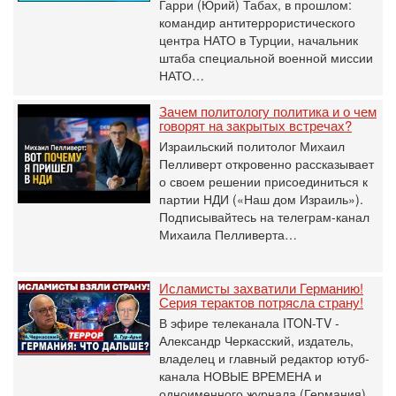
Гарри (Юрий) Табах, в прошлом:
командир антитеррористического
центра НАТО в Турции, начальник
штаба специальной военной миссии
НАТО…
Зачем политологу политика и о чем
говорят на закрытых встречах?
Израильский политолог Михаил
Пелливерт откровенно рассказывает
о своем решении присоединиться к
партии НДИ («Наш дом Израиль»).
Подписывайтесь на телеграм-канал
Михаила Пелливерта…
Исламисты захватили Германию!
Серия терактов потрясла страну!
В эфире телеканала ITON-TV -
Александр Черкасский, издатель,
владелец и главный редактор ютуб-
канала НОВЫЕ ВРЕМЕНА и
одноименного журнала (Германия).