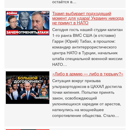
остаётся в…
Трамп выбирает подходящий
момент для удара! Украину никогда
не примут в НАТО
Сегодня гость нашей студии капитан
1-го ранга ВМC США (в отставке)
Гарри (Юрий) Табах, в прошлом:
командир антитеррористического
центра НАТО в Турции, начальник
штаба специальной военной миссии
НАТО…
«Либо в армию — либо в тюрьму?»
Ситуация вокруг призыва
ультраортодоксов в ЦАХАЛ достигла
точки кипения. Попытки принять
закон, освобождающий
уклоняющихся харедим от арестов,
наткнулись на мощнейшее
сопротивление общества. Стало…