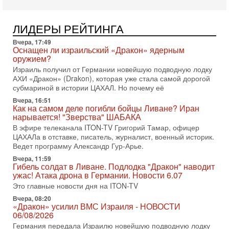
вспомнить взлет партии «Исраэль ба-алия», когда
31-07-2026, 17:00
Тайны закрытых дверей: о чём на самом деле
ЛИДЕРЫ РЕЙТИНГА
молчат Трамп и Нетаньяху?
Вчера, 17:49
Недавний визит премьер-министра Израиля Биньямина
Оснащен ли израильский «Дракон» ядерным
Нетаньяху в США и его встреча с Дональдом Трампом
оружием?
оставили больше вопросов, чем ответов. Полная
Израиль получил от Германии новейшую подводную лодку
31-07-2026, 15:18
АХИ «Дракон» (Drakon), которая уже стала самой дорогой
Иран готовит покушение на Нетаниягу! Трамп не
субмариной в истории ЦАХАЛ. Но почему её
хочет эскалации, но КСИР готовит взрыв!
Вчера, 16:51
В эфире телеканала ITON-TV СЕРГЕЙ МИГДАЛЬ, эксперт
Как на самом деле погибли бойцы Ливане? Иран
по вопросам безопасности, офицер запаса
нарывается! "Зверства" ШАБАКА
Международного управления полиции Израиля, автор
В эфире телеканала ITON-TV Григорий Тамар, офицер
ЦАХАЛа в отставке, писатель, журналист, военный историк.
31-07-2026, 09:02
Битва за разоружение ХАМАСа - НОВОСТИ
Ведет программу Александр Гур-Арье.
31/07/2026
Вчера, 11:59
Сегодня президент США Дональд Трамп заявил о
Гибель солдат в Ливане. Подлодка "Дракон" наводит
достижении исторического соглашения о полном
ужас! Атака дрона в Германии. Новости 6.07
разоружении ХАМАСа и других вооруженных группировок в
Это главные новости дня на ITON-TV
30-07-2026, 17:59
Вчера, 08:20
Иран доведет Трампа до крайних мер? Разбор и
«Дракон» усилил ВМС Израиля - НОВОСТИ
оценка от военного обозревателя Давида Шарпа
06/08/2026
Ситуация вокруг противостояния Ирана и США накаляется
Германия передала Израилю новейшую подводную лодку