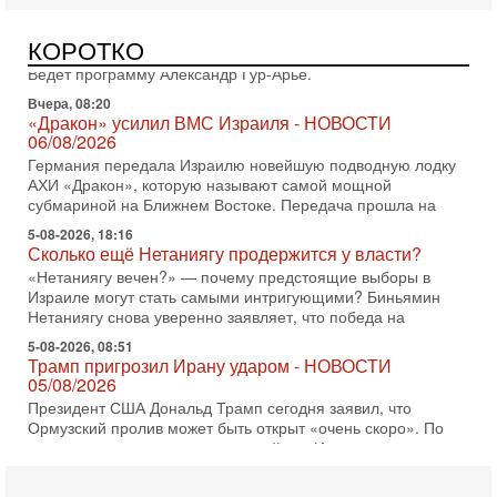
нарывается! "Зверства" ШАБАКА
В эфире телеканала ITON-TV Григорий Тамар, офицер
КОРОТКО
ЦАХАЛа в отставке, писатель, журналист, военный историк.
Ведет программу Александр Гур-Арье.
Вчера, 08:20
«Дракон» усилил ВМС Израиля - НОВОСТИ
06/08/2026
Германия передала Израилю новейшую подводную лодку
АХИ «Дракон», которую называют самой мощной
субмариной на Ближнем Востоке. Передача прошла на
5-08-2026, 18:16
Сколько ещё Нетаниягу продержится у власти?
«Нетаниягу вечен?» — почему предстоящие выборы в
Израиле могут стать самыми интригующими? Биньямин
Нетаниягу снова уверенно заявляет, что победа на
5-08-2026, 08:51
Трамп пригрозил Ирану ударом - НОВОСТИ
05/08/2026
Президент США Дональд Трамп сегодня заявил, что
Ормузский пролив может быть открыт «очень скоро». По
его словам, если этого не произойдет, Иран ждет
4-08-2026, 20:08
Трамп выбирает подходящий момент для удара!