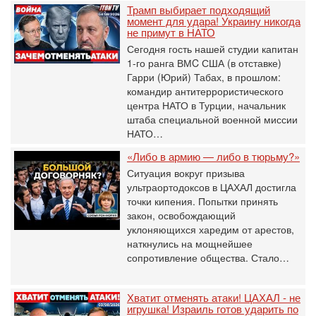
Трамп выбирает подходящий
момент для удара! Украину никогда
не примут в НАТО
Сегодня гость нашей студии капитан
1-го ранга ВМC США (в отставке)
Гарри (Юрий) Табах, в прошлом:
командир антитеррористического
центра НАТО в Турции, начальник
штаба специальной военной миссии
НАТО…
«Либо в армию — либо в тюрьму?»
Ситуация вокруг призыва
ультраортодоксов в ЦАХАЛ достигла
точки кипения. Попытки принять
закон, освобождающий
уклоняющихся харедим от арестов,
наткнулись на мощнейшее
сопротивление общества. Стало…
Хватит отменять атаки! ЦАХАЛ - не
игрушка! Израиль готов ударить по