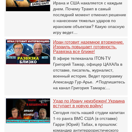
Ирана и США накаляется с каждым
днем. Почему Трамп в самый
последний момент отменил решение
о нанесении тяжелых ударов по
иранским объектам? Какую опасную
игру ведет…
Иран готовит наземное вторжение.
Израиль повышает готовность.
Развязка все ближе!
В эфире телеканала ITON-TV
Григорий Тамар, офицер ЦАХАЛа в
отставке, писатель, журналист,
военный историк. Ведет программу
Александр Гур-Арье. 📌Подпишитесь
на канал Григория Тамара:…
Удар по Ирану неизбежен! Украина
вступает в новую войну!
Сегодня гость нашей студии капитан
1-го ранга ВМC США (в отставке)
Гарри (Юрий) Табах, в прошлом:
командир антитеррористического