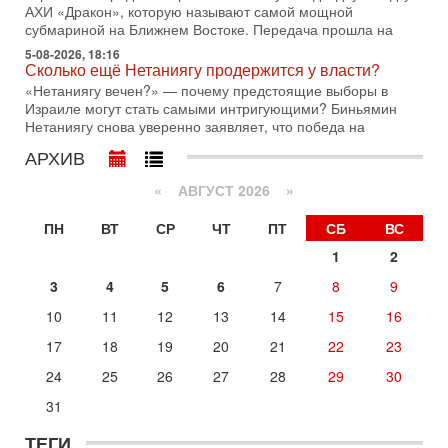
с каждым днем. Почему Трамп в самый последний момент
АХИ «Дракон», которую называют самой мощной
отменил решение о нанесении тяжелых ударов
субмариной на Ближнем Востоке. Передача прошла на
5-08-2026, 18:16
30-07-2026, 16:54
Сколько ещё Нетаниягу продержится у власти?
Покупатель авиакомпании «Аркия» намерен
запретить полеты по субботам!
«Нетаниягу вечен?» — почему предстоящие выборы в
Израиле могут стать самыми интригующими? Биньямин
Вокруг возможной продажи авиакомпании «Аркия»
Нетаниягу снова уверенно заявляет, что победа на
разгорается громкий конфликт.
АРХИВ
30-07-2026, 08:16
Трамп готовит удар по Ирану - НОВОСТИ 30/07/2026
«
АВГУСТ 2026 »
Президент США Дональд Трамп сегодня рассматривает
возможность масштабной военной операции против Ирана
ПН
ВТ
СР
ЧТ
ПТ
СБ
ВС
после ракетной атаки на американскую базу в
1
2
29-07-2026, 18:28
Трамп взбешен атакой на базы! Иран играет с огнем.
3
4
5
6
7
8
9
Израиль меняет курс
В эфире телеканала ITON-TV политолог Цви Маген,
10
11
12
13
14
15
16
дипломат, в прошлом - старший офицер военной разведки
17
18
19
20
21
22
23
АМАН, глава спецслужбы "Натив", ‎Чрезвычайный и
Вчера, 17:49
24
25
26
27
28
29
30
Оснащен ли израильский «Дракон» ядерным
31
оружием?
Израиль получил от Германии новейшую подводную лодку
ТЕГИ
АХИ «Дракон» (Drakon), которая уже стала самой дорогой