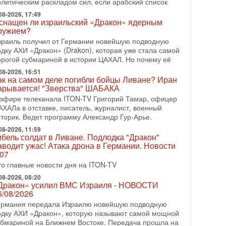
олитическим раскладом сил, если арабский список
08-2026, 08:42
рамп отменил удар по Ирану - НОВОСТИ
08-2026, 17:49
2/08/2026
снащен ли израильский «Дракон» ядерным
ружием?
резидент США Дональд Трамп сегодня заявил об
тмене подготовленного удара по Ирану после
зраиль получил от Германии новейшую подводную
бращений Тегерана и других стран региона. По его
одку АХИ «Дракон» (Drakon), которая уже стала самой
ловам,
орогой субмариной в истории ЦАХАЛ. Но почему её
08-2026, 16:51
08-2026, 17:50
ак на самом деле погибли бойцы Ливане? Иран
Русский голос» Израиля: кто заберет его на этот
арывается! "Зверства" ШАБАКА
аз?
 эфире телеканала ITON-TV Григорий Тамар, офицер
олоса русскоязычных репатриантов не раз кардинально
АХАЛа в отставке, писатель, журналист, военный
еняли политический ландшафт Израиля. Достаточно
сторик. Ведет программу Александр Гур-Арье.
спомнить взлет партии «Исраэль ба-алия», когда
08-2026, 11:59
-07-2026, 17:00
ибель солдат в Ливане. Подлодка "Дракон"
айны закрытых дверей: о чём на самом деле
аводит ужас! Атака дрона в Германии. Новости
олчат Трамп и Нетаньяху?
.07
едавний визит премьер-министра Израиля Биньямина
то главные новости дня на ITON-TV
етаньяху в США и его встреча с Дональдом Трампом
ставили больше вопросов, чем ответов. Полная
08-2026, 08:20
Дракон» усилил ВМС Израиля - НОВОСТИ
-07-2026, 15:18
6/08/2026
ран готовит покушение на Нетаниягу! Трамп не
ермания передала Израилю новейшую подводную
очет эскалации, но КСИР готовит взрыв!
одку АХИ «Дракон», которую называют самой мощной
 эфире телеканала ITON-TV СЕРГЕЙ МИГДАЛЬ,
убмариной на Ближнем Востоке. Передача прошла на