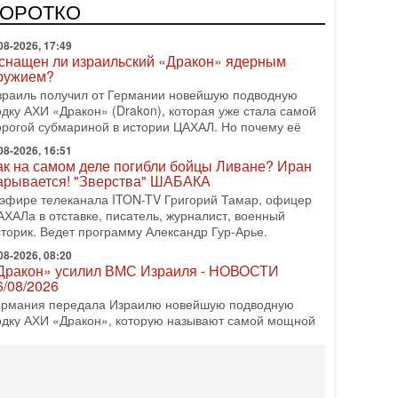
врейский политический альянс? Что произойдет с
КОРОТКО
олитическим раскладом сил, если арабский список
08-2026, 17:49
снащен ли израильский «Дракон» ядерным
ружием?
зраиль получил от Германии новейшую подводную
одку АХИ «Дракон» (Drakon), которая уже стала самой
орогой субмариной в истории ЦАХАЛ. Но почему её
08-2026, 16:51
ак на самом деле погибли бойцы Ливане? Иран
арывается! "Зверства" ШАБАКА
 эфире телеканала ITON-TV Григорий Тамар, офицер
АХАЛа в отставке, писатель, журналист, военный
сторик. Ведет программу Александр Гур-Арье.
08-2026, 08:20
Дракон» усилил ВМС Израиля - НОВОСТИ
6/08/2026
ермания передала Израилю новейшую подводную
одку АХИ «Дракон», которую называют самой мощной
убмариной на Ближнем Востоке. Передача прошла на
08-2026, 18:16
колько ещё Нетаниягу продержится у власти?
Нетаниягу вечен?» — почему предстоящие выборы в