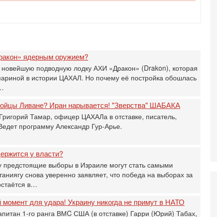
И
Н
5-
Т
0
П
ракон» ядерным оружием?
О
 новейшую подводную лодку АХИ «Дракон» (Drakon), которая
ег
мариной в истории ЦАХАЛ. Но почему её постройка обошлась
4-
а…
Т
У
 бойцы Ливане? Иран нарывается! "Зверства" ШАБАКА
С
Григорий Тамар, офицер ЦАХАЛа в отставке, писатель,
С
 Ведет программу Александр Гур-Арье.
к
3-
«
ержится у власти?
С
 предстоящие выборы в Израиле могут стать самыми
до
ниягу снова уверенно заявляет, что победа на выборах за
о
остаётся в…
3-
Х
момент для удара! Украину никогда не примут в НАТО
И
апитан 1-го ранга ВМC США (в отставке) Гарри (Юрий) Табах,