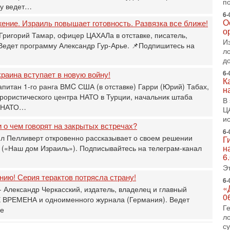
п
2-
ру ведет…
Т
6-
0
О
жение. Израиль повышает готовность. Развязка все ближе!
о
П
Григорий Тамар, офицер ЦАХАЛа в отставке, писатель,
о
И
 Ведет программу Александр Гур-Арье. 📌Подпишитесь на
о
л
с
д
6-
раина вступает в новую войну!
1-
К
«
апитан 1-го ранга ВМC США (в отставке) Гарри (Юрий) Табах,
н
р
рористического центра НАТО в Турции, начальник штаба
В
Г
и НАТО…
Ц
м
и
в
 о чем говорят на закрытых встречах?
6-
31
л Пелливерт откровенно рассказывает о своем решении
Г
Т
н
 («Наш дом Израиль»). Подписывайтесь на телеграм-канал
м
6
Н
Э
Н
ию! Серия терактов потрясла страну!
о
6-
«
 Александр Черкасский, издатель, владелец и главный
31
0
 ВРЕМЕНА и одноименного журнала (Германия). Ведет
И
Г
ье
х
л
В
с