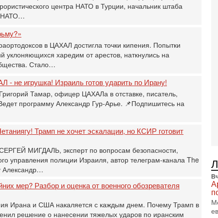
В
рористического центра НАТО в Турции, начальник штаба
Ц
и НАТО…
и
3-
рьму?»
И
раортодоксов в ЦАХАЛ достигла точки кипения. Попытки
т
й уклоняющихся харедим от арестов, наткнулись на
В
бщества. Стало…
п
А
Л - не игрушка! Израиль готов ударить по Ирану!
А
Григорий Тамар, офицер ЦАХАЛа в отставке, писатель,
3-
 Ведет программу Александр Гур-Арье. 📌Подпишитесь на
В
ф
В
етаниягу! Трамп не хочет эскалации, но КСИР готовит
те
С
 СЕРГЕЙ МИГДАЛЬ, эксперт по вопросам безопасности,
3-
о управления полиции Израиля, автор телеграм-канала The
Т
у Александр…
0
Вч
П
А
йних мер? Разбор и оценка от военного обозревателя
в
п
не
М
ния Ирана и США накаляется с каждым днем. Почему Трамп в
а
е
енил решение о нанесении тяжелых ударов по иранским