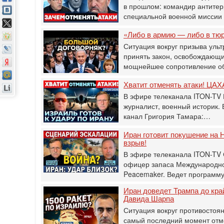
в прошлом: командир антитер
специальной военной мисси
«Либо в армию — либо в тю
Ситуация вокруг призыва ульт
принять закон, освобождающи
мощнейшее сопротивление о
Хватит отменять атаки! ЦАХА
В эфире телеканала ITON-TV 
журналист, военный историк.
канал Григория Тамара:…
Иран готовит покушение на Н
взрыв!
В эфире телеканала ITON-TV
офицер запаса Международног
Peacemaker. Ведет программ
Иран доведет Трампа до кра
Давида Шарпа
Ситуация вокруг противостоя
самый последний момент отм