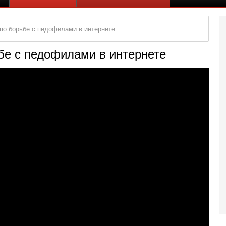
по борьбе с педофилами в интернете
бе с педофилами в интернете
Вч
А
п
М