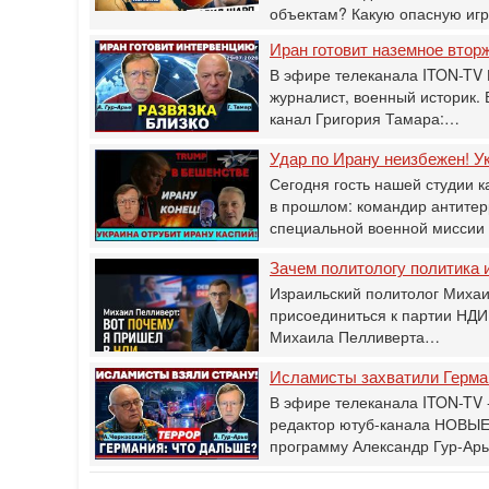
объектам? Какую опасную иг
Иран готовит наземное втор
В эфире телеканала ITON-TV 
журналист, военный историк.
канал Григория Тамара:…
Удар по Ирану неизбежен! Ук
Сегодня гость нашей студии к
в прошлом: командир антитер
специальной военной мисси
Зачем политологу политика и
Израильский политолог Михаи
присоединиться к партии НДИ
Михаила Пелливерта…
Исламисты захватили Герман
В эфире телеканала ITON-TV -
редактор ютуб-канала НОВЫЕ
программу Александр Гур-Ар