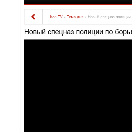
Iton TV
»
Тема дня
» Новый спецназ полиции 
Новый спецназ полиции по борь