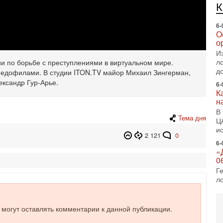
е
п
6-
О
о
И
л
и по борьбе с преступлениями в виртуальном мире.
д
педофилами. В студии ITON.TV майор Михаил Зингерман,
ександр Гур-Арье.
6-
К
н
В
Тема дня
Ц
и
2 121
0
6-
«
0
Г
л
с
5-
е могут оставлять комментарии к данной публикации.
С
«