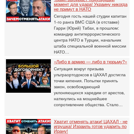
момент для удара! Украину никогда
не примут в НАТО
Сегодня гость нашей студии капитан
1-го ранга ВМC США (в отставке)
Гарри (Юрий) Табах, в прошлом:
командир антитеррористического
центра НАТО в Турции, начальник
штаба специальной военной миссии
НАТО…
«Либо в армию — либо в тюрьму?»
Ситуация вокруг призыва
ультраортодоксов в ЦАХАЛ достигла
точки кипения. Попытки принять
закон, освобождающий
уклоняющихся харедим от арестов,
наткнулись на мощнейшее
сопротивление общества. Стало…
Хватит отменять атаки! ЦАХАЛ - не
игрушка! Израиль готов ударить по
Ирану!