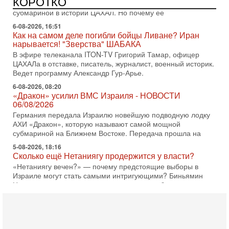
КОРОТКО
АХИ «Дракон» (Drakon), которая уже стала самой дорогой
субмариной в истории ЦАХАЛ. Но почему её
6-08-2026, 16:51
Как на самом деле погибли бойцы Ливане? Иран
нарывается! "Зверства" ШАБАКА
В эфире телеканала ITON-TV Григорий Тамар, офицер
ЦАХАЛа в отставке, писатель, журналист, военный историк.
Ведет программу Александр Гур-Арье.
6-08-2026, 08:20
«Дракон» усилил ВМС Израиля - НОВОСТИ
06/08/2026
Германия передала Израилю новейшую подводную лодку
АХИ «Дракон», которую называют самой мощной
субмариной на Ближнем Востоке. Передача прошла на
5-08-2026, 18:16
Сколько ещё Нетаниягу продержится у власти?
«Нетаниягу вечен?» — почему предстоящие выборы в
Израиле могут стать самыми интригующими? Биньямин
Нетаниягу снова уверенно заявляет, что победа на
5-08-2026, 08:51
Трамп пригрозил Ирану ударом - НОВОСТИ
05/08/2026
Президент США Дональд Трамп сегодня заявил, что