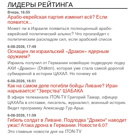
«Русский голос» Израиля: кто заберет его на этот
ЛИДЕРЫ РЕЙТИНГА
раз?
Вчера, 16:55
Голоса русскоязычных репатриантов не раз кардинально
Арабо-еврейская партия изменит всё? Если
меняли политический ландшафт Израиля. Достаточно
появится...
вспомнить взлет партии «Исраэль ба-алия», когда
Может ли в Израиле появиться полноценный арабо-
31-07-2026, 17:00
еврейский политический альянс? Что произойдет с
Тайны закрытых дверей: о чём на самом деле
политическим раскладом сил, если арабский список
молчат Трамп и Нетаньяху?
6-08-2026, 17:49
Недавний визит премьер-министра Израиля Биньямина
Оснащен ли израильский «Дракон» ядерным
Нетаньяху в США и его встреча с Дональдом Трампом
оружием?
оставили больше вопросов, чем ответов. Полная
Израиль получил от Германии новейшую подводную лодку
АХИ «Дракон» (Drakon), которая уже стала самой дорогой
31-07-2026, 15:18
Иран готовит покушение на Нетаниягу! Трамп не
субмариной в истории ЦАХАЛ. Но почему её
хочет эскалации, но КСИР готовит взрыв!
6-08-2026, 16:51
В эфире телеканала ITON-TV СЕРГЕЙ МИГДАЛЬ, эксперт
Как на самом деле погибли бойцы Ливане? Иран
по вопросам безопасности, офицер запаса
нарывается! "Зверства" ШАБАКА
Международного управления полиции Израиля, автор
В эфире телеканала ITON-TV Григорий Тамар, офицер
ЦАХАЛа в отставке, писатель, журналист, военный историк.
31-07-2026, 09:02
Ведет программу Александр Гур-Арье.
Битва за разоружение ХАМАСа - НОВОСТИ
31/07/2026
6-08-2026, 11:59
Гибель солдат в Ливане. Подлодка "Дракон" наводит
Сегодня президент США Дональд Трамп заявил о
ужас! Атака дрона в Германии. Новости 6.07
достижении исторического соглашения о полном
разоружении ХАМАСа и других вооруженных группировок в
Это главные новости дня на ITON-TV