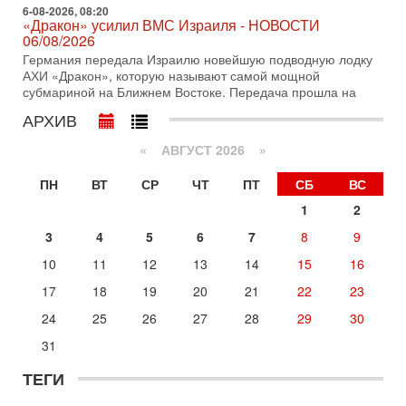
6-08-2026, 08:20
30-07-2026, 17:59
«Дракон» усилил ВМС Израиля - НОВОСТИ
Иран доведет Трампа до крайних мер? Разбор и
06/08/2026
оценка от военного обозревателя Давида Шарпа
Германия передала Израилю новейшую подводную лодку
Ситуация вокруг противостояния Ирана и США накаляется
АХИ «Дракон», которую называют самой мощной
с каждым днем. Почему Трамп в самый последний момент
субмариной на Ближнем Востоке. Передача прошла на
отменил решение о нанесении тяжелых ударов
АРХИВ
30-07-2026, 16:54
Покупатель авиакомпании «Аркия» намерен
запретить полеты по субботам!
«
АВГУСТ 2026 »
Вокруг возможной продажи авиакомпании «Аркия»
ПН
ВТ
СР
ЧТ
ПТ
СБ
ВС
разгорается громкий конфликт.
1
2
30-07-2026, 08:16
Трамп готовит удар по Ирану - НОВОСТИ 30/07/2026
3
4
5
6
7
8
9
Президент США Дональд Трамп сегодня рассматривает
возможность масштабной военной операции против Ирана
10
11
12
13
14
15
16
после ракетной атаки на американскую базу в
17
18
19
20
21
22
23
Вчера, 16:55
Арабо-еврейская партия изменит всё? Если
24
25
26
27
28
29
30
появится...
31
Может ли в Израиле появиться полноценный арабо-
еврейский политический альянс? Что произойдет с
ТЕГИ
политическим раскладом сил, если арабский список