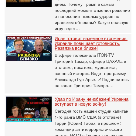
днем. Почему Трамп в самый
последний момент отменил решение
о нанесении тяжелых ударов по
иранским объектам? Какую опасную
игру ведет…
Иран готовит наземное вторжение.
Израиль повышает готовность.
Развязка все ближе!
В эфире телеканала ITON-TV
Григорий Тамар, офицер ЦАХАЛа в
отставке, писатель, журналист,
военный историк. Ведет программу
Александр Гур-Арье. 📌Подпишитесь
на канал Григория Тамара:…
Удар по Ирану неизбежен! Украина
вступает в новую войну!
Сегодня гость нашей студии капитан
1-го ранга ВМC США (в отставке)
Гарри (Юрий) Табах, в прошлом:
командир антитеррористического
центра НАТО в Турции, начальник