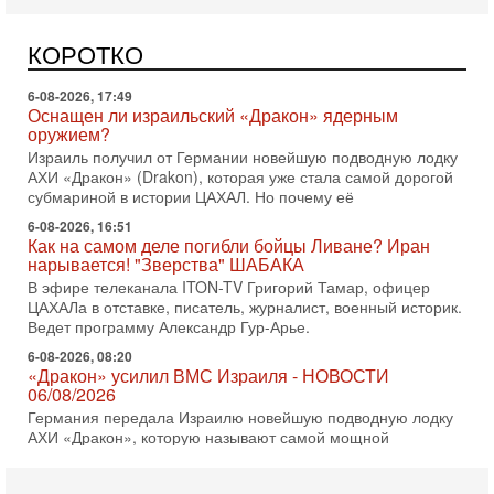
оружием?
Израиль получил от Германии новейшую подводную лодку
КОРОТКО
АХИ «Дракон» (Drakon), которая уже стала самой дорогой
субмариной в истории ЦАХАЛ. Но почему её
6-08-2026, 16:51
Как на самом деле погибли бойцы Ливане? Иран
нарывается! "Зверства" ШАБАКА
В эфире телеканала ITON-TV Григорий Тамар, офицер
ЦАХАЛа в отставке, писатель, журналист, военный историк.
Ведет программу Александр Гур-Арье.
6-08-2026, 08:20
«Дракон» усилил ВМС Израиля - НОВОСТИ
06/08/2026
Германия передала Израилю новейшую подводную лодку
АХИ «Дракон», которую называют самой мощной
субмариной на Ближнем Востоке. Передача прошла на
5-08-2026, 18:16
Сколько ещё Нетаниягу продержится у власти?
«Нетаниягу вечен?» — почему предстоящие выборы в
Израиле могут стать самыми интригующими? Биньямин
Нетаниягу снова уверенно заявляет, что победа на
5-08-2026, 08:51