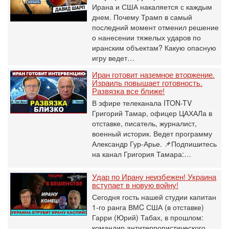
Ирана и США накаляется с каждым
днем. Почему Трамп в самый
последний момент отменил решение
о нанесении тяжелых ударов по
иранским объектам? Какую опасную
игру ведет…
Иран готовит наземное вторжение.
Израиль повышает готовность.
Развязка все ближе!
В эфире телеканала ITON-TV
Григорий Тамар, офицер ЦАХАЛа в
отставке, писатель, журналист,
военный историк. Ведет программу
Александр Гур-Арье. 📌Подпишитесь
на канал Григория Тамара:…
Удар по Ирану неизбежен! Украина
вступает в новую войну!
Сегодня гость нашей студии капитан
1-го ранга ВМC США (в отставке)
Гарри (Юрий) Табах, в прошлом:
командир антитеррористического