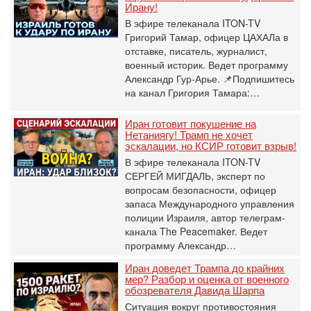
Ирану!
В эфире телеканала ITON-TV
Григорий Тамар, офицер ЦАХАЛа в
отставке, писатель, журналист,
военный историк. Ведет программу
Александр Гур-Арье. 📌Подпишитесь
на канал Григория Тамара:…
Иран готовит покушение на
Нетаниягу! Трамп не хочет
эскалации, но КСИР готовит взрыв!
В эфире телеканала ITON-TV
СЕРГЕЙ МИГДАЛЬ, эксперт по
вопросам безопасности, офицер
запаса Международного управления
полиции Израиля, автор телеграм-
канала The Peacemaker. Ведет
программу Александр…
Иран доведет Трампа до крайних
мер? Разбор и оценка от военного
обозревателя Давида Шарпа
Ситуация вокруг противостояния