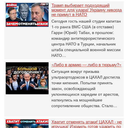
Трамп выбирает подходящий
момент для удара! Украину никогда
не примут в НАТО
Сегодня гость нашей студии капитан
1-го ранга ВМC США (в отставке)
Гарри (Юрий) Табах, в прошлом:
командир антитеррористического
центра НАТО в Турции, начальник
штаба специальной военной миссии
НАТО…
«Либо в армию — либо в тюрьму?»
Ситуация вокруг призыва
ультраортодоксов в ЦАХАЛ достигла
точки кипения. Попытки принять
закон, освобождающий
уклоняющихся харедим от арестов,
наткнулись на мощнейшее
сопротивление общества. Стало…
Хватит отменять атаки! ЦАХАЛ - не
игрушка! Израиль готов ударить по