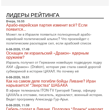
Тегерана и других стран региона. По его словам,
1-08-2026, 17:50
«Русский голос» Израиля: кто заберет его на этот
ЛИДЕРЫ РЕЙТИНГА
раз?
Вчера, 16:55
Голоса русскоязычных репатриантов не раз кардинально
Арабо-еврейская партия изменит всё? Если
меняли политический ландшафт Израиля. Достаточно
появится...
вспомнить взлет партии «Исраэль ба-алия», когда
Может ли в Израиле появиться полноценный арабо-
31-07-2026, 17:00
еврейский политический альянс? Что произойдет с
Тайны закрытых дверей: о чём на самом деле
политическим раскладом сил, если арабский список
молчат Трамп и Нетаньяху?
6-08-2026, 17:49
Недавний визит премьер-министра Израиля Биньямина
Оснащен ли израильский «Дракон» ядерным
Нетаньяху в США и его встреча с Дональдом Трампом
оружием?
оставили больше вопросов, чем ответов. Полная
Израиль получил от Германии новейшую подводную лодку
АХИ «Дракон» (Drakon), которая уже стала самой дорогой
31-07-2026, 15:18
Иран готовит покушение на Нетаниягу! Трамп не
субмариной в истории ЦАХАЛ. Но почему её
хочет эскалации, но КСИР готовит взрыв!
6-08-2026, 16:51
В эфире телеканала ITON-TV СЕРГЕЙ МИГДАЛЬ, эксперт
Как на самом деле погибли бойцы Ливане? Иран
по вопросам безопасности, офицер запаса
нарывается! "Зверства" ШАБАКА
Международного управления полиции Израиля, автор
В эфире телеканала ITON-TV Григорий Тамар, офицер
ЦАХАЛа в отставке, писатель, журналист, военный историк.
31-07-2026, 09:02
Ведет программу Александр Гур-Арье.
Битва за разоружение ХАМАСа - НОВОСТИ
31/07/2026
6-08-2026, 11:59
Гибель солдат в Ливане. Подлодка "Дракон" наводит
Сегодня президент США Дональд Трамп заявил о