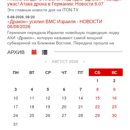
ужас! Атака дрона в Германии. Новости 6.07
достижении исторического соглашения о полном
разоружении ХАМАСа и других вооруженных группировок в
Это главные новости дня на ITON-TV
6-08-2026, 08:20
30-07-2026, 17:59
«Дракон» усилил ВМС Израиля - НОВОСТИ
Иран доведет Трампа до крайних мер? Разбор и
06/08/2026
оценка от военного обозревателя Давида Шарпа
Германия передала Израилю новейшую подводную лодку
Ситуация вокруг противостояния Ирана и США накаляется
АХИ «Дракон», которую называют самой мощной
с каждым днем. Почему Трамп в самый последний момент
субмариной на Ближнем Востоке. Передача прошла на
отменил решение о нанесении тяжелых ударов
АРХИВ
30-07-2026, 16:54
Покупатель авиакомпании «Аркия» намерен
запретить полеты по субботам!
«
АВГУСТ 2026 »
Вокруг возможной продажи авиакомпании «Аркия»
ПН
ВТ
СР
ЧТ
ПТ
СБ
ВС
разгорается громкий конфликт.
1
2
30-07-2026, 08:16
Трамп готовит удар по Ирану - НОВОСТИ 30/07/2026
3
4
5
6
7
8
9
Президент США Дональд Трамп сегодня рассматривает
возможность масштабной военной операции против Ирана
10
11
12
13
14
15
16
после ракетной атаки на американскую базу в
17
18
19
20
21
22
23
Вчера, 16:55
Арабо-еврейская партия изменит всё? Если
24
25
26
27
28
29
30
появится...
31
Может ли в Израиле появиться полноценный арабо-