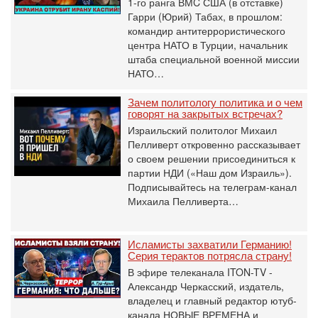
1-го ранга ВМC США (в отставке)
Гарри (Юрий) Табах, в прошлом:
командир антитеррористического
центра НАТО в Турции, начальник
штаба специальной военной миссии
НАТО…
Зачем политологу политика и о чем
говорят на закрытых встречах?
Израильский политолог Михаил
Пелливерт откровенно рассказывает
о своем решении присоединиться к
партии НДИ («Наш дом Израиль»).
Подписывайтесь на телеграм-канал
Михаила Пелливерта…
Исламисты захватили Германию!
Серия терактов потрясла страну!
В эфире телеканала ITON-TV -
Александр Черкасский, издатель,
владелец и главный редактор ютуб-
канала НОВЫЕ ВРЕМЕНА и