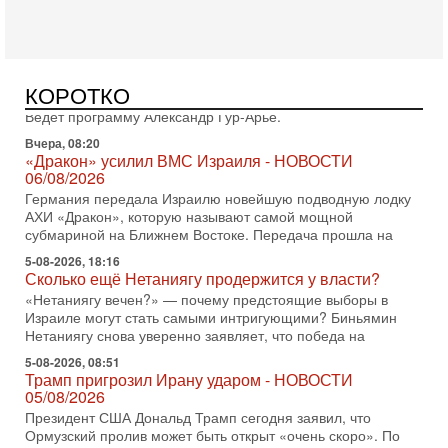
Вчера, 16:51
Как на самом деле погибли бойцы Ливане? Иран
нарывается! "Зверства" ШАБАКА
В эфире телеканала ITON-TV Григорий Тамар, офицер
КОРОТКО
ЦАХАЛа в отставке, писатель, журналист, военный историк.
Ведет программу Александр Гур-Арье.
Вчера, 08:20
«Дракон» усилил ВМС Израиля - НОВОСТИ
06/08/2026
Германия передала Израилю новейшую подводную лодку
АХИ «Дракон», которую называют самой мощной
субмариной на Ближнем Востоке. Передача прошла на
5-08-2026, 18:16
Сколько ещё Нетаниягу продержится у власти?
«Нетаниягу вечен?» — почему предстоящие выборы в
Израиле могут стать самыми интригующими? Биньямин
Нетаниягу снова уверенно заявляет, что победа на
5-08-2026, 08:51
Трамп пригрозил Ирану ударом - НОВОСТИ
05/08/2026
Президент США Дональд Трамп сегодня заявил, что
Ормузский пролив может быть открыт «очень скоро». По