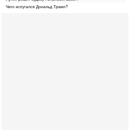
Чего испугался Дональд Трамп?
Вчера, 17:49
Оснащен ли израильский «Дракон» ядерным
оружием?
Израиль получил от Германии новейшую подводную лодку
АХИ «Дракон» (Drakon), которая уже стала самой дорогой
субмариной в истории ЦАХАЛ. Но почему её