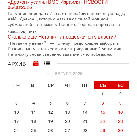
Иран доведет Трампа до крайних мер? Разбор и
«Дракон» усилил ВМС Израиля - НОВОСТИ
оценка от военного обозревателя Давида Шарпа
06/08/2026
Ситуация вокруг противостояния Ирана и США накаляется
Германия передала Израилю новейшую подводную лодку
с каждым днем. Почему Трамп в самый последний момент
АХИ «Дракон», которую называют самой мощной
отменил решение о нанесении тяжелых ударов
субмариной на Ближнем Востоке. Передача прошла на
5-08-2026, 18:16
30-07-2026, 16:54
Сколько ещё Нетаниягу продержится у власти?
Покупатель авиакомпании «Аркия» намерен
запретить полеты по субботам!
«Нетаниягу вечен?» — почему предстоящие выборы в
Израиле могут стать самыми интригующими? Биньямин
Вокруг возможной продажи авиакомпании «Аркия»
Нетаниягу снова уверенно заявляет, что победа на
разгорается громкий конфликт.
АРХИВ
30-07-2026, 08:16
Трамп готовит удар по Ирану - НОВОСТИ 30/07/2026
«
АВГУСТ 2026 »
Президент США Дональд Трамп сегодня рассматривает
возможность масштабной военной операции против Ирана
ПН
ВТ
СР
ЧТ
ПТ
СБ
ВС
после ракетной атаки на американскую базу в
1
2
29-07-2026, 18:28
Трамп взбешен атакой на базы! Иран играет с огнем.
3
4
5
6
7
8
9
Израиль меняет курс
В эфире телеканала ITON-TV политолог Цви Маген,
10
11
12
13
14
15
16
дипломат, в прошлом - старший офицер военной разведки
17
18
19
20
21
22
23
АМАН, глава спецслужбы "Натив", ‎Чрезвычайный и
Вчера, 17:49
24
25
26
27
28
29
30
Оснащен ли израильский «Дракон» ядерным