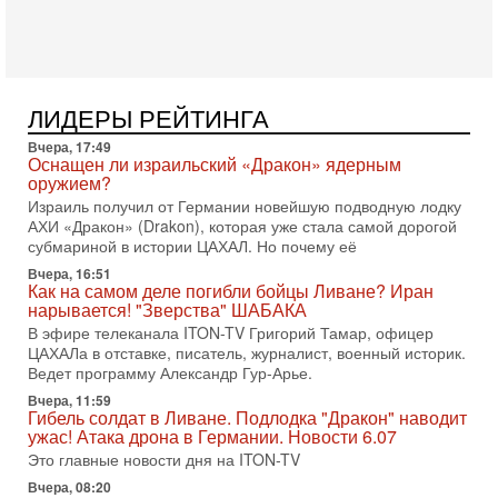
Голоса русскоязычных репатриантов не раз кардинально
меняли политический ландшафт Израиля. Достаточно
вспомнить взлет партии «Исраэль ба-алия», когда
31-07-2026, 17:00
Тайны закрытых дверей: о чём на самом деле
ЛИДЕРЫ РЕЙТИНГА
молчат Трамп и Нетаньяху?
Вчера, 17:49
Недавний визит премьер-министра Израиля Биньямина
Оснащен ли израильский «Дракон» ядерным
Нетаньяху в США и его встреча с Дональдом Трампом
оружием?
оставили больше вопросов, чем ответов. Полная
Израиль получил от Германии новейшую подводную лодку
31-07-2026, 15:18
АХИ «Дракон» (Drakon), которая уже стала самой дорогой
Иран готовит покушение на Нетаниягу! Трамп не
субмариной в истории ЦАХАЛ. Но почему её
хочет эскалации, но КСИР готовит взрыв!
Вчера, 16:51
В эфире телеканала ITON-TV СЕРГЕЙ МИГДАЛЬ, эксперт
Как на самом деле погибли бойцы Ливане? Иран
по вопросам безопасности, офицер запаса
нарывается! "Зверства" ШАБАКА
Международного управления полиции Израиля, автор
В эфире телеканала ITON-TV Григорий Тамар, офицер
ЦАХАЛа в отставке, писатель, журналист, военный историк.
31-07-2026, 09:02
Битва за разоружение ХАМАСа - НОВОСТИ
Ведет программу Александр Гур-Арье.
31/07/2026
Вчера, 11:59
Сегодня президент США Дональд Трамп заявил о
Гибель солдат в Ливане. Подлодка "Дракон" наводит
достижении исторического соглашения о полном
ужас! Атака дрона в Германии. Новости 6.07
разоружении ХАМАСа и других вооруженных группировок в
Это главные новости дня на ITON-TV
30-07-2026, 17:59
Вчера, 08:20