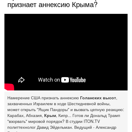
признает аннексию Крыма?
Намерение США признать аннексию
Голанских высот
,
захваченных Израилем в ходе Шестидневной войны,
может открыть "Ящик Пандоры" и вызвать цепную реакцию:
Карабах, Абхазия,
Крым
, Кипр... Готов ли Дональд Трамп
"взорвать" мировой порядок? В студии ITON.TV
политтехнолог Давид Эйдельман. Ведущий - Александр