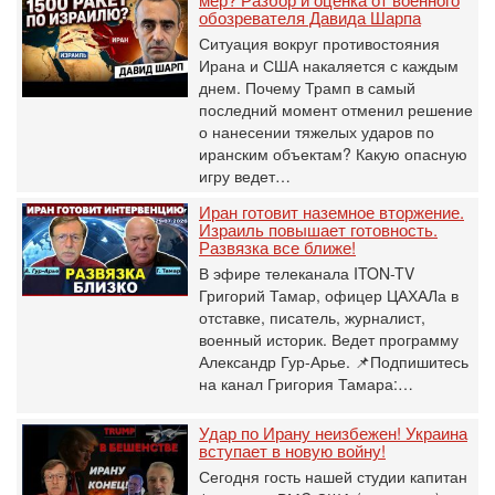
обозревателя Давида Шарпа
Ситуация вокруг противостояния
Ирана и США накаляется с каждым
днем. Почему Трамп в самый
последний момент отменил решение
о нанесении тяжелых ударов по
иранским объектам? Какую опасную
игру ведет…
Иран готовит наземное вторжение.
Израиль повышает готовность.
Развязка все ближе!
В эфире телеканала ITON-TV
Григорий Тамар, офицер ЦАХАЛа в
отставке, писатель, журналист,
военный историк. Ведет программу
Александр Гур-Арье. 📌Подпишитесь
на канал Григория Тамара:…
Удар по Ирану неизбежен! Украина
вступает в новую войну!
Сегодня гость нашей студии капитан