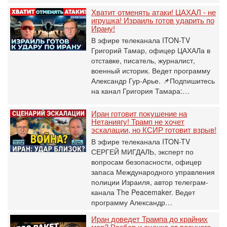
Хватит отменять атаки! ЦАХАЛ - не
игрушка! Израиль готов ударить по
Ирану!
В эфире телеканала ITON-TV
Григорий Тамар, офицер ЦАХАЛа в
отставке, писатель, журналист,
военный историк. Ведет программу
Александр Гур-Арье. 📌Подпишитесь
на канал Григория Тамара:…
Иран готовит покушение на
Нетаниягу! Трамп не хочет
эскалации, но КСИР готовит взрыв!
В эфире телеканала ITON-TV
СЕРГЕЙ МИГДАЛЬ, эксперт по
вопросам безопасности, офицер
запаса Международного управления
полиции Израиля, автор телеграм-
канала The Peacemaker. Ведет
программу Александр…
Иран доведет Трампа до крайних
мер? Разбор и оценка от военного