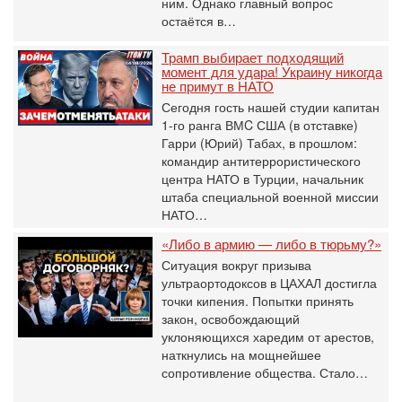
ним. Однако главный вопрос
остаётся в…
Трамп выбирает подходящий
момент для удара! Украину никогда
не примут в НАТО
Сегодня гость нашей студии капитан
1-го ранга ВМC США (в отставке)
Гарри (Юрий) Табах, в прошлом:
командир антитеррористического
центра НАТО в Турции, начальник
штаба специальной военной миссии
НАТО…
«Либо в армию — либо в тюрьму?»
Ситуация вокруг призыва
ультраортодоксов в ЦАХАЛ достигла
точки кипения. Попытки принять
закон, освобождающий
уклоняющихся харедим от арестов,
наткнулись на мощнейшее
сопротивление общества. Стало…