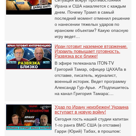
Ирана и США накаляется с каждым
днем. Почему Трамп в самый
последний момент отменил решение
о нанесении тяжелых ударов по
иранским объектам? Какую опасную
игру ведет…
Иран готовит наземное вторжение.
Израиль повышает готовность.
Развязка все ближе!
В эфире телеканала ITON-TV
Григорий Тамар, офицер ЦАХАЛа в
отставке, писатель, журналист,
военный историк. Ведет программу
Александр Гур-Арье. 📌Подпишитесь
на канал Григория Тамара:…
Удар по Ирану неизбежен! Украина
вступает в новую войну!
Сегодня гость нашей студии капитан
1-го ранга ВМC США (в отставке)
Гарри (Юрий) Табах, в прошлом: