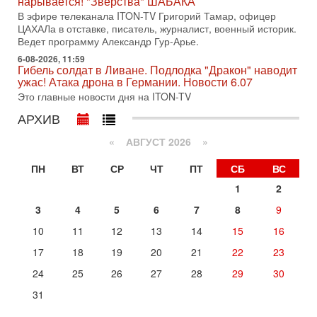
нарывается! "Зверства" ШАБАКА
по вопросам безопасности, офицер запаса
Международного управления полиции Израиля, автор
В эфире телеканала ITON-TV Григорий Тамар, офицер
ЦАХАЛа в отставке, писатель, журналист, военный историк.
31-07-2026, 09:02
Ведет программу Александр Гур-Арье.
Битва за разоружение ХАМАСа - НОВОСТИ
31/07/2026
6-08-2026, 11:59
Гибель солдат в Ливане. Подлодка "Дракон" наводит
Сегодня президент США Дональд Трамп заявил о
ужас! Атака дрона в Германии. Новости 6.07
достижении исторического соглашения о полном
Это главные новости дня на ITON-TV
разоружении ХАМАСа и других вооруженных группировок в
АРХИВ
30-07-2026, 17:59
Иран доведет Трампа до крайних мер? Разбор и
оценка от военного обозревателя Давида Шарпа
«
АВГУСТ 2026 »
Ситуация вокруг противостояния Ирана и США накаляется
ПН
ВТ
СР
ЧТ
ПТ
СБ
ВС
с каждым днем. Почему Трамп в самый последний момент
отменил решение о нанесении тяжелых ударов
1
2
30-07-2026, 16:54
3
4
5
6
7
8
9
Покупатель авиакомпании «Аркия» намерен
запретить полеты по субботам!
10
11
12
13
14
15
16
Вокруг возможной продажи авиакомпании «Аркия»
17
18
19
20
21
22
23
разгорается громкий конфликт.
Сегодня, 16:56
24
25
26
27
28
29
30
Еврейский кандидат в арабской партии — зачем?
31
Израильская политика может получить неожиданный
поворот: еврейский кандидат — на реальном месте в