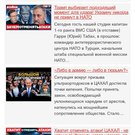
Трамп выбирает подходящий
момент для удара! Украину никогда
не примут в НАТО
Сегодня гость нашей студии капитан
1-го ранга ВМC США (в отставке)
Гарри (Юрий) Табах, в прошлом:
командир антитеррористического
центра НАТО в Турции, начальник
штаба специальной военной миссии
НАТО…
«Либо в армию — либо в тюрьму?»
Ситуация вокруг призыва
ультраортодоксов в ЦАХАЛ достигла
точки кипения. Попытки принять
закон, освобождающий
уклоняющихся харедим от арестов,
наткнулись на мощнейшее
сопротивление общества. Стало…
Хватит отменять атаки! ЦАХАЛ - не
игрушка! Израиль готов ударить по