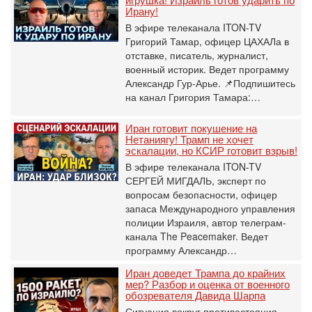
Ирану!
В эфире телеканала ITON-TV
Григорий Тамар, офицер ЦАХАЛа в
отставке, писатель, журналист,
военный историк. Ведет программу
Александр Гур-Арье. 📌Подпишитесь
на канал Григория Тамара:…
Иран готовит покушение на
Нетаниягу! Трамп не хочет
эскалации, но КСИР готовит взрыв!
В эфире телеканала ITON-TV
СЕРГЕЙ МИГДАЛЬ, эксперт по
вопросам безопасности, офицер
запаса Международного управления
полиции Израиля, автор телеграм-
канала The Peacemaker. Ведет
программу Александр…
Иран доведет Трампа до крайних
мер? Разбор и оценка от военного
обозревателя Давида Шарпа
Ситуация вокруг противостояния