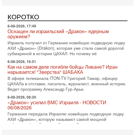
появится...
Может ли в Израиле появиться полноценный арабо-
еврейский политический альянс? Что произойдет с
КОРОТКО
политическим раскладом сил, если арабский список
6-08-2026, 17:49
Оснащен ли израильский «Дракон» ядерным
оружием?
Израиль получил от Германии новейшую подводную лодку
АХИ «Дракон» (Drakon), которая уже стала самой дорогой
субмариной в истории ЦАХАЛ. Но почему её
6-08-2026, 16:51
Как на самом деле погибли бойцы Ливане? Иран
нарывается! "Зверства" ШАБАКА
В эфире телеканала ITON-TV Григорий Тамар, офицер
ЦАХАЛа в отставке, писатель, журналист, военный историк.
Ведет программу Александр Гур-Арье.
6-08-2026, 08:20
«Дракон» усилил ВМС Израиля - НОВОСТИ
06/08/2026
Германия передала Израилю новейшую подводную лодку
АХИ «Дракон», которую называют самой мощной
субмариной на Ближнем Востоке. Передача прошла на
5-08-2026, 18:16