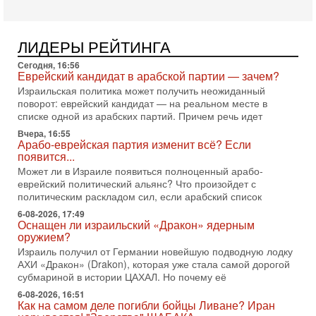
2-08-2026, 08:42
Трамп отменил удар по Ирану - НОВОСТИ
02/08/2026
ЛИДЕРЫ РЕЙТИНГА
Президент США Дональд Трамп сегодня заявил об отмене
Сегодня, 16:56
подготовленного удара по Ирану после обращений
Еврейский кандидат в арабской партии — зачем?
Тегерана и других стран региона. По его словам,
Израильская политика может получить неожиданный
1-08-2026, 17:50
поворот: еврейский кандидат — на реальном месте в
«Русский голос» Израиля: кто заберет его на этот
списке одной из арабских партий. Причем речь идет
раз?
Вчера, 16:55
Голоса русскоязычных репатриантов не раз кардинально
Арабо-еврейская партия изменит всё? Если
меняли политический ландшафт Израиля. Достаточно
появится...
вспомнить взлет партии «Исраэль ба-алия», когда
Может ли в Израиле появиться полноценный арабо-
еврейский политический альянс? Что произойдет с
31-07-2026, 17:00
Тайны закрытых дверей: о чём на самом деле
политическим раскладом сил, если арабский список
молчат Трамп и Нетаньяху?
6-08-2026, 17:49
Недавний визит премьер-министра Израиля Биньямина
Оснащен ли израильский «Дракон» ядерным
Нетаньяху в США и его встреча с Дональдом Трампом
оружием?
оставили больше вопросов, чем ответов. Полная
Израиль получил от Германии новейшую подводную лодку
АХИ «Дракон» (Drakon), которая уже стала самой дорогой
31-07-2026, 15:18
субмариной в истории ЦАХАЛ. Но почему её
Иран готовит покушение на Нетаниягу! Трамп не
хочет эскалации, но КСИР готовит взрыв!
6-08-2026, 16:51
Как на самом деле погибли бойцы Ливане? Иран
В эфире телеканала ITON-TV СЕРГЕЙ МИГДАЛЬ, эксперт