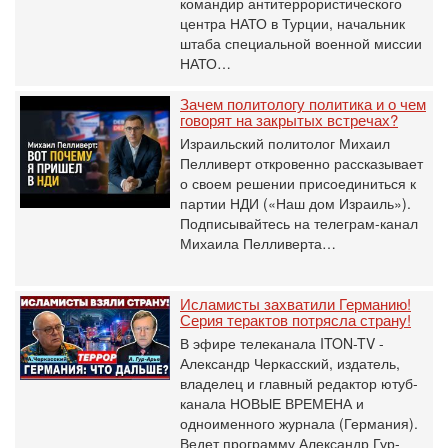
командир антитеррористического
центра НАТО в Турции, начальник
штаба специальной военной миссии
НАТО…
Зачем политологу политика и о чем
говорят на закрытых встречах?
Израильский политолог Михаил
Пелливерт откровенно рассказывает
о своем решении присоединиться к
партии НДИ («Наш дом Израиль»).
Подписывайтесь на телеграм-канал
Михаила Пелливерта…
Исламисты захватили Германию!
Серия терактов потрясла страну!
В эфире телеканала ITON-TV -
Александр Черкасский, издатель,
владелец и главный редактор ютуб-
канала НОВЫЕ ВРЕМЕНА и
одноименного журнала (Германия).
Ведет программу Александр Гур-