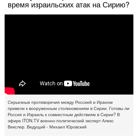
время израильских атак на Сирию?
Серьезные противоречия между Россией и Ираном
привели к вооруженным столкновениям в Сирии. Готовы ли
Россия и Израиль к совместным действиям в Сирии? В
эфире ITON.TV военно-политический эксперт Алекс
Векслер. Ведущий - Михаил Юровский