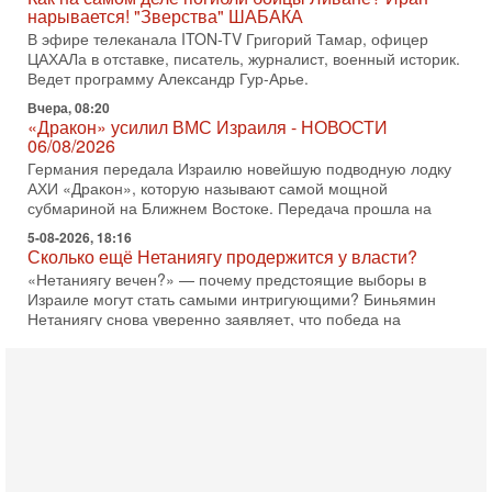
нарывается! "Зверства" ШАБАКА
В эфире телеканала ITON-TV Григорий Тамар, офицер
ЦАХАЛа в отставке, писатель, журналист, военный историк.
Ведет программу Александр Гур-Арье.
Вчера, 08:20
«Дракон» усилил ВМС Израиля - НОВОСТИ
06/08/2026
Германия передала Израилю новейшую подводную лодку
АХИ «Дракон», которую называют самой мощной
субмариной на Ближнем Востоке. Передача прошла на
5-08-2026, 18:16
Сколько ещё Нетаниягу продержится у власти?
«Нетаниягу вечен?» — почему предстоящие выборы в
Израиле могут стать самыми интригующими? Биньямин
Нетаниягу снова уверенно заявляет, что победа на
5-08-2026, 08:51
Трамп пригрозил Ирану ударом - НОВОСТИ
05/08/2026
Президент США Дональд Трамп сегодня заявил, что
Ормузский пролив может быть открыт «очень скоро». По
его словам, если этого не произойдет, Иран ждет
4-08-2026, 20:08