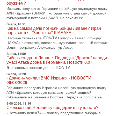
вспомнить взлет партии «Исраэль ба-алия», когда
оружием?
Израиль получил от Германии новейшую подводную лодку
31-07-2026, 17:00
АХИ «Дракон» (Drakon), которая уже стала самой дорогой
Тайны закрытых дверей: о чём на самом деле
субмариной в истории ЦАХАЛ. Но почему её
молчат Трамп и Нетаньяху?
Недавний визит премьер-министра Израиля Биньямина
Вчера, 16:51
Как на самом деле погибли бойцы Ливане? Иран
Нетаньяху в США и его встреча с Дональдом Трампом
нарывается! "Зверства" ШАБАКА
оставили больше вопросов, чем ответов. Полная
В эфире телеканала ITON-TV Григорий Тамар, офицер
31-07-2026, 15:18
ЦАХАЛа в отставке, писатель, журналист, военный историк.
Иран готовит покушение на Нетаниягу! Трамп не
Ведет программу Александр Гур-Арье.
хочет эскалации, но КСИР готовит взрыв!
Вчера, 11:59
В эфире телеканала ITON-TV СЕРГЕЙ МИГДАЛЬ, эксперт
Гибель солдат в Ливане. Подлодка "Дракон" наводит
по вопросам безопасности, офицер запаса
ужас! Атака дрона в Германии. Новости 6.07
Международного управления полиции Израиля, автор
Это главные новости дня на ITON-TV
31-07-2026, 09:02
Вчера, 08:20
Битва за разоружение ХАМАСа - НОВОСТИ
«Дракон» усилил ВМС Израиля - НОВОСТИ
31/07/2026
06/08/2026
Сегодня президент США Дональд Трамп заявил о
Германия передала Израилю новейшую подводную лодку
достижении исторического соглашения о полном
АХИ «Дракон», которую называют самой мощной
разоружении ХАМАСа и других вооруженных группировок в
субмариной на Ближнем Востоке. Передача прошла на
30-07-2026, 17:59
5-08-2026, 18:16
Иран доведет Трампа до крайних мер? Разбор и
Сколько ещё Нетаниягу продержится у власти?
оценка от военного обозревателя Давида Шарпа
«Нетаниягу вечен?» — почему предстоящие выборы в
Ситуация вокруг противостояния Ирана и США накаляется