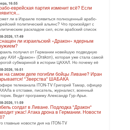
рамп и Иран: последний шанс - НОВОСТИ
ера, 16:55
3/08/2026
рабо-еврейская партия изменит всё? Если
оявится...
резидент США Дональд Трамп объявил о
озобновлении переговоров с Ираном, но Тегеран пока
ожет ли в Израиле появиться полноценный арабо-
 подтвердил готовность к диалогу. По словам
врейский политический альянс? Что произойдет с
мериканского
олитическим раскладом сил, если арабский список
08-2026, 08:42
08-2026, 17:49
снащен ли израильский «Дракон» ядерным
рамп отменил удар по Ирану - НОВОСТИ
ружием?
2/08/2026
зраиль получил от Германии новейшую подводную
резидент США Дональд Трамп сегодня заявил об
одку АХИ «Дракон» (Drakon), которая уже стала самой
тмене подготовленного удара по Ирану после
орогой субмариной в истории ЦАХАЛ. Но почему её
бращений Тегерана и других стран региона. По его
ловам,
08-2026, 16:51
ак на самом деле погибли бойцы Ливане? Иран
08-2026, 17:50
арывается! "Зверства" ШАБАКА
Русский голос» Израиля: кто заберет его на этот
 эфире телеканала ITON-TV Григорий Тамар, офицер
аз?
АХАЛа в отставке, писатель, журналист, военный
олоса русскоязычных репатриантов не раз кардинально
сторик. Ведет программу Александр Гур-Арье.
еняли политический ландшафт Израиля. Достаточно
спомнить взлет партии «Исраэль ба-алия», когда
08-2026, 11:59
ибель солдат в Ливане. Подлодка "Дракон"
-07-2026, 17:00
аводит ужас! Атака дрона в Германии. Новости
айны закрытых дверей: о чём на самом деле
.07
олчат Трамп и Нетаньяху?
то главные новости дня на ITON-TV
едавний визит премьер-министра Израиля Биньямина