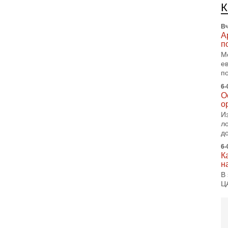
п
с
Вч
А
п
М
е
п
6-
О
о
И
л
д
6-
К
н
В
Ц
и
6-
«
0