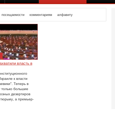
посещаемости
комментариям
алфавиту
ахватили власть в
онституционного
Израиле к власти
евики". Теперь в
т только большие
иозных дезертиров
 тюрьму, а премьер-
Се
Е
И