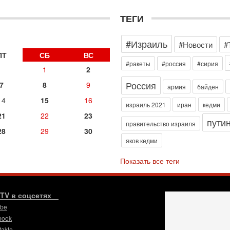
Н
о
ТЕГИ
31
И
#Израиль
х
#Новости
#
В
ПТ
СБ
ВС
э
#ракеты
#россия
#сирия
1
2
М
Россия
7
8
9
31
армия
байден
Б
14
15
16
3
израиль 2021
иран
кедми
С
21
22
23
пути
д
правительство израиля
28
29
30
р
яков кедми
г
30
Показать все теги
И
о
С
н
.TV в соцсетях
п
ube
т
book
30
takte