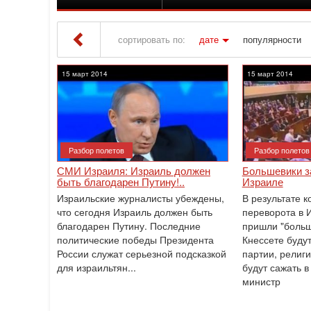
сортировать по:
дате
популярности
Iton TV
» Материалы за 15.03.2014
15 март 2014
15 март 2014
Разбор полетов
Разбор полетов
СМИ Израиля: Израиль должен
Большевики з
быть благодарен Путину!..
Израиле
Израильские журналисты убеждены,
В результате к
что сегодня Израиль должен быть
переворота в 
благодарен Путину. Последние
пришли "больш
политические победы Президента
Кнессете буду
России служат серьезной подсказкой
партии, религ
для израильтян...
будут сажать в
министр