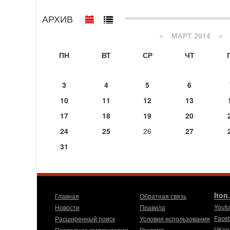
АРХИВ
«
МАРТ 2014
»
ПН
ВТ
СР
ЧТ
3
4
5
6
10
11
12
13
17
18
19
20
24
25
26
27
31
Iton
Главная
Обратная связь
Yout
Новости
Правила
Face
Расширенный поиск
Условия использования
VKon
Последние комментарии
Реклама