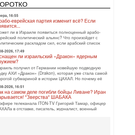
оворот: еврейский кандидат — на реальном месте в
КОРОТКО
писке одной из арабских партий. Причем речь идет
ера, 16:55
рабо-еврейская партия изменит всё? Если
оявится...
ожет ли в Израиле появиться полноценный арабо-
врейский политический альянс? Что произойдет с
олитическим раскладом сил, если арабский список
08-2026, 17:49
снащен ли израильский «Дракон» ядерным
ружием?
зраиль получил от Германии новейшую подводную
одку АХИ «Дракон» (Drakon), которая уже стала самой
орогой субмариной в истории ЦАХАЛ. Но почему её
08-2026, 16:51
ак на самом деле погибли бойцы Ливане? Иран
арывается! "Зверства" ШАБАКА
 эфире телеканала ITON-TV Григорий Тамар, офицер
АХАЛа в отставке, писатель, журналист, военный
сторик. Ведет программу Александр Гур-Арье.
08-2026, 08:20
Дракон» усилил ВМС Израиля - НОВОСТИ
6/08/2026