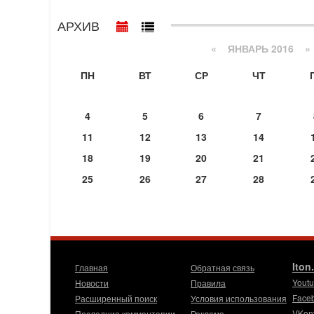
АРХИВ
«
ЯНВАРЬ 2016
»
ПН
ВТ
СР
ЧТ
4
5
6
7
11
12
13
14
18
19
20
21
25
26
27
28
Iton
Главная
Обратная связь
Yout
Новости
Правила
Face
Расширенный поиск
Условия использования
VKon
Последние комментарии
Реклама