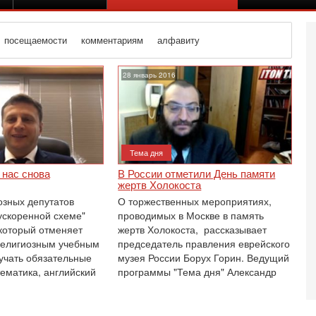
посещаемости
комментариям
алфавиту
28 январь 2016
Тема дня
 нас снова
В России отметили День памяти
жертв Холокоста
озных депутатов
О торжественных мероприятиях,
"ускоренной схеме"
проводимых в Москве в память
 который отменяет
жертв Холокоста, рассказывает
религиозным учебным
председатель правления еврейского
учать обязательные
музея России Борух Горин. Ведущий
ематика, английский
программы "Тема дня" Александр
Се
Е
И