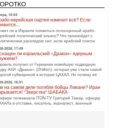
оворот: еврейский кандидат — на реальном месте в
КОРОТКО
писке одной из арабских партий. Причем речь идет
ера, 16:55
рабо-еврейская партия изменит всё? Если
оявится...
ожет ли в Израиле появиться полноценный арабо-
врейский политический альянс? Что произойдет с
олитическим раскладом сил, если арабский список
08-2026, 17:49
снащен ли израильский «Дракон» ядерным
ружием?
зраиль получил от Германии новейшую подводную
одку АХИ «Дракон» (Drakon), которая уже стала самой
орогой субмариной в истории ЦАХАЛ. Но почему её
08-2026, 16:51
ак на самом деле погибли бойцы Ливане? Иран
арывается! "Зверства" ШАБАКА
 эфире телеканала ITON-TV Григорий Тамар, офицер
АХАЛа в отставке, писатель, журналист, военный
сторик. Ведет программу Александр Гур-Арье.
08-2026, 08:20
Дракон» усилил ВМС Израиля - НОВОСТИ
6/08/2026