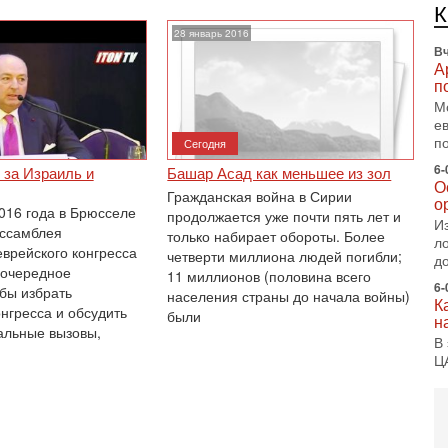
п
с
28 январь 2016
Вч
А
п
М
е
п
Сегодня
6-
 за Израиль и
Башар Асад как меньшее из зол
О
Гражданская война в Сирии
о
2016 года в Брюсселе
продолжается уже почти пять лет и
И
ассамблея
только набирает обороты. Более
л
еврейского конгресса
четверти миллиона людей погибли;
д
 очередное
11 миллионов (половина всего
6-
обы избрать
населения страны до начала войны)
К
нгресса и обсудить
были
н
альные вызовы,
В
Ц
и
6-
«
0