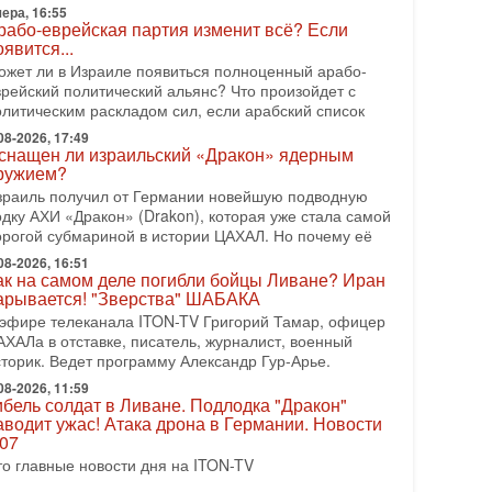
рамп и Иран: последний шанс - НОВОСТИ
ера, 16:55
3/08/2026
рабо-еврейская партия изменит всё? Если
оявится...
резидент США Дональд Трамп объявил о
озобновлении переговоров с Ираном, но Тегеран пока
ожет ли в Израиле появиться полноценный арабо-
 подтвердил готовность к диалогу. По словам
врейский политический альянс? Что произойдет с
мериканского
олитическим раскладом сил, если арабский список
08-2026, 08:42
08-2026, 17:49
снащен ли израильский «Дракон» ядерным
рамп отменил удар по Ирану - НОВОСТИ
ружием?
2/08/2026
зраиль получил от Германии новейшую подводную
резидент США Дональд Трамп сегодня заявил об
одку АХИ «Дракон» (Drakon), которая уже стала самой
тмене подготовленного удара по Ирану после
орогой субмариной в истории ЦАХАЛ. Но почему её
бращений Тегерана и других стран региона. По его
ловам,
08-2026, 16:51
ак на самом деле погибли бойцы Ливане? Иран
08-2026, 17:50
арывается! "Зверства" ШАБАКА
Русский голос» Израиля: кто заберет его на этот
 эфире телеканала ITON-TV Григорий Тамар, офицер
аз?
АХАЛа в отставке, писатель, журналист, военный
олоса русскоязычных репатриантов не раз кардинально
сторик. Ведет программу Александр Гур-Арье.
еняли политический ландшафт Израиля. Достаточно
спомнить взлет партии «Исраэль ба-алия», когда
08-2026, 11:59
ибель солдат в Ливане. Подлодка "Дракон"
-07-2026, 17:00
аводит ужас! Атака дрона в Германии. Новости
айны закрытых дверей: о чём на самом деле
.07
олчат Трамп и Нетаньяху?
то главные новости дня на ITON-TV
едавний визит премьер-министра Израиля Биньямина