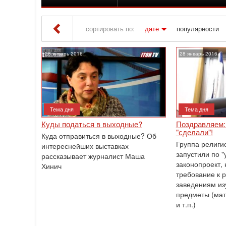
сортировать по:
дате
популярности
Iton TV
» Материалы за 28.01.2016
28 январь 2016
28 январь 2016
Тема дня
Тема дня
Куды податься в выходные?
Поздравляем:
"сделали"!
Куда отправиться в выходные? Об
Группа религи
интереснейших выставках
запустили по 
рассказывает журналист Маша
законопроект,
Хинич
требование к 
заведениям из
предметы (мат
и т.п.)