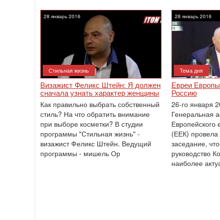
28 январь 2016
28 январь 2016
Стильная жизнь
Тема дня
Визажист Феликс Штейн: Я должен
Евреи Европы
сначала узнать характер женщины
Россию
Как правильно выбрать собственный
26-го января 
стиль? На что обратить внимание
Генеральная 
при выборе косметки? В студии
Европейского 
программы "Стильная жизнь" -
(ЕЕК) провела
визажист Феликс Штейн. Ведущий
заседание, чт
программы - мишель Ор
руководство Ко
наиболее акту