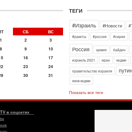
Н
о
ТЕГИ
31
И
#Израиль
х
#Новости
#
В
ПТ
СБ
ВС
э
#ракеты
#россия
#сирия
1
2
3
М
Россия
8
9
10
31
армия
байден
Б
15
16
17
3
израиль 2021
иран
кедми
С
22
23
24
пути
д
правительство израиля
29
30
31
р
яков кедми
г
30
Показать все теги
И
о
С
н
.TV в соцсетях
п
ube
т
book
30
takte