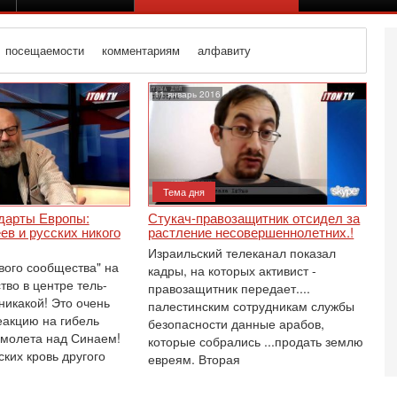
посещаемости
комментариям
алфавиту
11 январь 2016
Тема дня
дарты Европы:
Стукач-правозащитник отсидел за
ев и русских никого
растление несовершеннолетних.!
Израильский телеканал показал
вого сообщества" на
кадры, на которых активист -
тво в центре тель-
правозащитник передает....
 никакой! Это очень
палестинским сотрудникам службы
акцию на гибель
безопасности данные арабов,
амолета над Синаем!
которые собрались ...продать землю
Се
ских кровь другого
евреям. Вторая
К
В