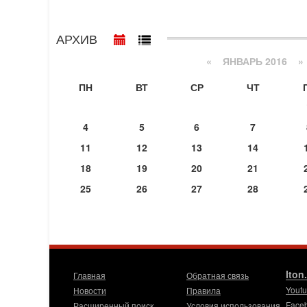
АРХИВ
«
ЯНВАРЬ 2016
»
ПН
ВТ
СР
ЧТ
4
5
6
7
11
12
13
14
18
19
20
21
25
26
27
28
Iton
Главная
Обратная связь
Yout
Новости
Правила
Face
Расширенный поиск
Условия использования