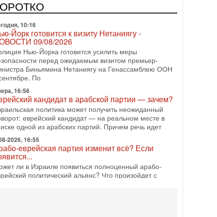
редстоящие выборы могут быть сфальсифицированы,
КОРОТКО
х проведение сорвано, а итоговые результаты
годня, 10:16
ью-Йорк готовится к визиту Нетаниягу -
ОВОСТИ 09/08/2026
олиция Нью-Йорка готовится усилить меры
езопасности перед ожидаемым визитом премьер-
инистра Биньямина Нетаниягу на Генассамблею ООН
сентябре. По
ера, 16:56
врейский кандидат в арабской партии — зачем?
зраильская политика может получить неожиданный
оворот: еврейский кандидат — на реальном месте в
писке одной из арабских партий. Причем речь идет
08-2026, 16:55
рабо-еврейская партия изменит всё? Если
оявится...
ожет ли в Израиле появиться полноценный арабо-
врейский политический альянс? Что произойдет с
олитическим раскладом сил, если арабский список
08-2026, 17:49
снащен ли израильский «Дракон» ядерным
ружием?