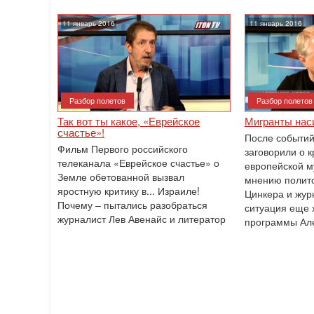
11 январь 2016
11 январь 2016
Разбор полетов
Разбор полетов
Так вот ты какое, «Еврейское
Мигранты нас
счастье»!
После событий
Фильм Первого российского
заговорили о к
телеканала «Еврейское счастье» о
европейской м
Земле обетованной вызвал
мнению полит
яростную критику в... Израиле!
Цинкера и жур
Почему – пытались разобраться
ситуация еще 
журналист Лев Авенайс и литератор
программы Ал