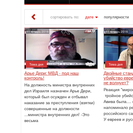
сортировать по:
дате
популярности
Iton TV
» Материалы за 11.01.2016
11 январь 2016
11 январь 2016
Тема дня
Тема дня
Арье Дери: МВД - под наш
Двойные стан
контроль!
убийство евре
не волнует?
На должность министра внутренних
Реакция "миро
дел Израиля назначен Арье Дери,
тройное убийс
который был осужден и отбывал
Авива была....
наказание за преступления (взятки)
напоминало ре
совершенные на должности
российского с
...министра внутренних дел! -Это
У евреев и рус
весьма