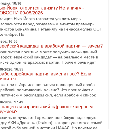
еряет последних союзников. Путин - псих!
годня, 10:16
ью-Йорк готовится к визиту Нетаниягу -
 эфире ITON-TV доктор Эльдар Намазов , историк,
ОВОСТИ 09/08/2026
олитолог, в прошлом – помощник Президента
зербайджана Гейдара Алиева . Ведет программу
олиция Нью-Йорка готовится усилить меры
лександр
езопасности перед ожидаемым визитом премьер-
инистра Биньямина Нетаниягу на Генассамблею ООН
08-2026, 11:09
сентябре. По
ыборы в Израиле в опасности?! ШАБАК
ормирует спецотдел
ера, 16:56
врейский кандидат в арабской партии — зачем?
 этом выпуске мы разбираем одну из самых тревожных
зраильская политика может получить неожиданный
м израильской политики. Известно, что израильская
оворот: еврейский кандидат — на реальном месте в
лужба общей безопасности (ШАБАК) создала
писке одной из арабских партий. Причем речь идет
08-2026, 08:32
08-2026, 16:55
рамп и Иран: последний шанс - НОВОСТИ
рабо-еврейская партия изменит всё? Если
3/08/2026
оявится...
резидент США Дональд Трамп объявил о
ожет ли в Израиле появиться полноценный арабо-
озобновлении переговоров с Ираном, но Тегеран пока
врейский политический альянс? Что произойдет с
 подтвердил готовность к диалогу. По словам
олитическим раскладом сил, если арабский список
мериканского
08-2026, 17:49
08-2026, 08:42
снащен ли израильский «Дракон» ядерным
рамп отменил удар по Ирану - НОВОСТИ
ружием?
2/08/2026
зраиль получил от Германии новейшую подводную
резидент США Дональд Трамп сегодня заявил об
одку АХИ «Дракон» (Drakon), которая уже стала самой
тмене подготовленного удара по Ирану после
орогой субмариной в истории ЦАХАЛ. Но почему её