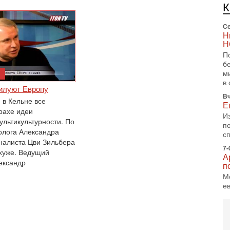
п
и
Се
Н
Н
П
б
м
в 
илуют Европу
Вч
 в Кельне все
Е
рахе идеи
И
ультикультурности. По
п
олога Александра
с
налиста Цви Зильбера
7-
хуже. Ведущий
А
ександр
п
М
е
п
6-
О
о