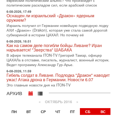
еврейский политический альянс? Что произойдет с
1-08-2026, 17:50
политическим раскладом сил, если арабский список
«Русский голос» Израиля: кто заберет его на этот
раз?
6-08-2026, 17:49
Оснащен ли израильский «Дракон» ядерным
Голоса русскоязычных репатриантов не раз кардинально
оружием?
меняли политический ландшафт Израиля. Достаточно
Израиль получил от Германии новейшую подводную лодку
вспомнить взлет партии «Исраэль ба-алия», когда
АХИ «Дракон» (Drakon), которая уже стала самой дорогой
31-07-2026, 17:00
субмариной в истории ЦАХАЛ. Но почему её
Тайны закрытых дверей: о чём на самом деле
молчат Трамп и Нетаньяху?
6-08-2026, 16:51
Как на самом деле погибли бойцы Ливане? Иран
Недавний визит премьер-министра Израиля Биньямина
нарывается! "Зверства" ШАБАКА
Нетаньяху в США и его встреча с Дональдом Трампом
В эфире телеканала ITON-TV Григорий Тамар, офицер
оставили больше вопросов, чем ответов. Полная
ЦАХАЛа в отставке, писатель, журналист, военный историк.
31-07-2026, 15:18
Ведет программу Александр Гур-Арье.
Иран готовит покушение на Нетаниягу! Трамп не
6-08-2026, 11:59
хочет эскалации, но КСИР готовит взрыв!
Гибель солдат в Ливане. Подлодка "Дракон" наводит
В эфире телеканала ITON-TV СЕРГЕЙ МИГДАЛЬ, эксперт
ужас! Атака дрона в Германии. Новости 6.07
по вопросам безопасности, офицер запаса
Это главные новости дня на ITON-TV
Международного управления полиции Израиля, автор
АРХИВ
31-07-2026, 09:02
Битва за разоружение ХАМАСа - НОВОСТИ
«
ОКТЯБРЬ 2016
»
31/07/2026
Сегодня президент США Дональд Трамп заявил о
ПН
ВТ
СР
ЧТ
ПТ
СБ
ВС
достижении исторического соглашения о полном