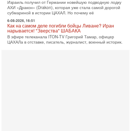
Израиль получил от Германии новейшую подводную лодку
АХИ «Дракон» (Drakon), которая уже стала самой дорогой
субмариной в истории ЦАХАЛ. Но почему её
6-08-2026, 16:51
Как на самом деле погибли бойцы Ливане? Иран
нарывается! "Зверства" ШАБАКА
В эфире телеканала ITON-TV Григорий Тамар, офицер
ЦАХАЛа в отставке, писатель, журналист, военный историк.
Ведет программу Александр Гур-Арье.
6-08-2026, 08:20
«Дракон» усилил ВМС Израиля - НОВОСТИ
06/08/2026
Германия передала Израилю новейшую подводную лодку
АХИ «Дракон», которую называют самой мощной
субмариной на Ближнем Востоке. Передача прошла на
5-08-2026, 18:16
Сколько ещё Нетаниягу продержится у власти?
«Нетаниягу вечен?» — почему предстоящие выборы в
Израиле могут стать самыми интригующими? Биньямин
Нетаниягу снова уверенно заявляет, что победа на
5-08-2026, 08:51
Трамп пригрозил Ирану ударом - НОВОСТИ
05/08/2026