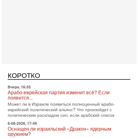
Сегодня, 16:56
Еврейский кандидат в арабской партии — зачем?
Израильская политика может получить неожиданный
поворот: еврейский кандидат — на реальном месте в
КОРОТКО
списке одной из арабских партий. Причем речь идет
Вчера, 16:55
Арабо-еврейская партия изменит всё? Если
появится...
Может ли в Израиле появиться полноценный арабо-
еврейский политический альянс? Что произойдет с
политическим раскладом сил, если арабский список
6-08-2026, 17:49
Оснащен ли израильский «Дракон» ядерным
оружием?