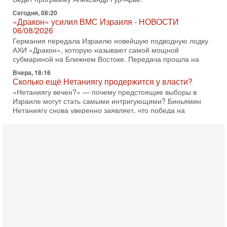
Сегодня, 08:20
«Дракон» усилил ВМС Израиля - НОВОСТИ
06/08/2026
Германия передала Израилю новейшую подводную лодку
АХИ «Дракон», которую называют самой мощной
субмариной на Ближнем Востоке. Передача прошла на
Вчера, 18:16
Сколько ещё Нетаниягу продержится у власти?
«Нетаниягу вечен?» — почему предстоящие выборы в
Израиле могут стать самыми интригующими? Биньямин
Нетаниягу снова уверенно заявляет, что победа на
Вчера, 08:51
Трамп пригрозил Ирану ударом - НОВОСТИ
05/08/2026
Президент США Дональд Трамп сегодня заявил, что
Ормузский пролив может быть открыт «очень скоро». По
его словам, если этого не произойдет, Иран ждет
4-08-2026, 20:08
Трамп выбирает подходящий момент для удара!
Украину никогда не примут в НАТО
Сегодня гость нашей студии капитан 1-го ранга ВМC США
(в отставке) Гарри (Юрий) Табах, в прошлом: командир