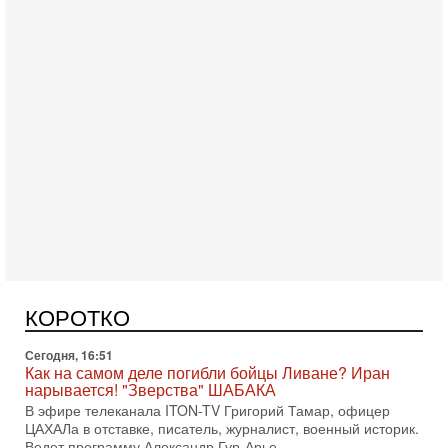
Сегодня, 17:49
Оснащен ли израильский «Дракон» ядерным
оружием?
Израиль получил от Германии новейшую подводную лодку
АХИ «Дракон» (Drakon), которая уже стала самой дорогой
КОРОТКО
субмариной в истории ЦАХАЛ. Но почему её
Сегодня, 16:51
Как на самом деле погибли бойцы Ливане? Иран
нарывается! "Зверства" ШАБАКА
В эфире телеканала ITON-TV Григорий Тамар, офицер
ЦАХАЛа в отставке, писатель, журналист, военный историк.
Ведет программу Александр Гур-Арье.