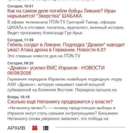
Недавний визит премьер-министра Израиля Биньямина
Сегодня, 16:51
Как на самом деле погибли бойцы Ливане? Иран
Нетаньяху в США и его встреча с Дональдом Трампом
нарывается! "Зверства" ШАБАКА
оставили больше вопросов, чем ответов. Полная
В эфире телеканала ITON-TV Григорий Тамар, офицер
31-07-2026, 15:18
ЦАХАЛа в отставке, писатель, журналист, военный историк.
Иран готовит покушение на Нетаниягу! Трамп не
Ведет программу Александр Гур-Арье.
хочет эскалации, но КСИР готовит взрыв!
Сегодня, 11:59
В эфире телеканала ITON-TV СЕРГЕЙ МИГДАЛЬ, эксперт
Гибель солдат в Ливане. Подлодка "Дракон" наводит
по вопросам безопасности, офицер запаса
ужас! Атака дрона в Германии. Новости 6.07
Международного управления полиции Израиля, автор
Это главные новости дня на ITON-TV
31-07-2026, 09:02
Сегодня, 08:20
Битва за разоружение ХАМАСа - НОВОСТИ
«Дракон» усилил ВМС Израиля - НОВОСТИ
31/07/2026
06/08/2026
Сегодня президент США Дональд Трамп заявил о
Германия передала Израилю новейшую подводную лодку
достижении исторического соглашения о полном
АХИ «Дракон», которую называют самой мощной
разоружении ХАМАСа и других вооруженных группировок в
субмариной на Ближнем Востоке. Передача прошла на
30-07-2026, 17:59
Вчера, 18:16
Иран доведет Трампа до крайних мер? Разбор и
Сколько ещё Нетаниягу продержится у власти?
оценка от военного обозревателя Давида Шарпа
«Нетаниягу вечен?» — почему предстоящие выборы в
Ситуация вокруг противостояния Ирана и США накаляется
Израиле могут стать самыми интригующими? Биньямин
с каждым днем. Почему Трамп в самый последний момент
Нетаниягу снова уверенно заявляет, что победа на
отменил решение о нанесении тяжелых ударов
АРХИВ
30-07-2026, 16:54