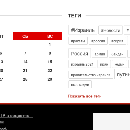
э
М
ТЕГИ
31
Б
3
#Израиль
#Новости
#
С
д
ПТ
СБ
ВС
р
#ракеты
#россия
#сирия
1
г
Россия
6
7
8
30
армия
байден
И
13
14
15
о
израиль 2021
иран
кедми
С
20
21
22
пути
н
правительство израиля
27
28
29
п
яков кедми
т
30
Показать все теги
П
з
В
р
.TV в соцсетях
ube
30
Т
book