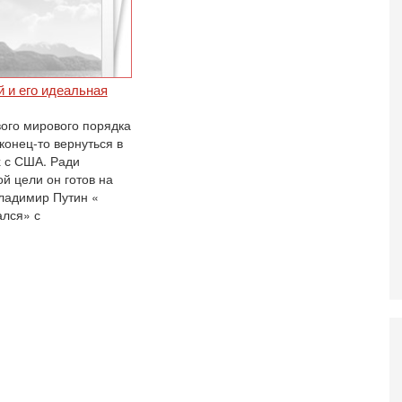
И
Н
5-
Т
0
 и его идеальная
П
О
вого мирового порядка
ег
конец-то вернуться в
4-
х с США. Ради
Т
й цели он готов на
У
Владимир Путин «
С
лся» с
С
к
3-
«
С
до
о
3-
Х
И