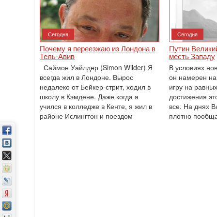
Сегодня
Сегодня
Почему я переезжаю из Лондона в
Путин Великий
Тель-Авив
месть Западу
Саймон Уайлдер (Simon Wilder) Я
В условиях но
всегда жил в Лондоне. Вырос
он намерен на
недалеко от Бейкер-стрит, ходил в
игру на равны
школу в Кэмдене. Даже когда я
достижения это
учился в колледже в Кенте, я жил в
все. На днях 
районе Ислингтон и поездом
плотно пообща