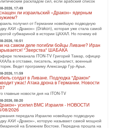
олитическим раскладом сил, если арабский список
08-2026, 08:42
рамп отменил удар по Ирану - НОВОСТИ
08-2026, 17:49
2/08/2026
снащен ли израильский «Дракон» ядерным
ружием?
резидент США Дональд Трамп сегодня заявил об
тмене подготовленного удара по Ирану после
зраиль получил от Германии новейшую подводную
бращений Тегерана и других стран региона. По его
одку АХИ «Дракон» (Drakon), которая уже стала самой
ловам,
орогой субмариной в истории ЦАХАЛ. Но почему её
08-2026, 16:51
08-2026, 17:50
ак на самом деле погибли бойцы Ливане? Иран
Русский голос» Израиля: кто заберет его на этот
арывается! "Зверства" ШАБАКА
аз?
 эфире телеканала ITON-TV Григорий Тамар, офицер
олоса русскоязычных репатриантов не раз кардинально
АХАЛа в отставке, писатель, журналист, военный
еняли политический ландшафт Израиля. Достаточно
сторик. Ведет программу Александр Гур-Арье.
спомнить взлет партии «Исраэль ба-алия», когда
08-2026, 11:59
-07-2026, 17:00
ибель солдат в Ливане. Подлодка "Дракон"
айны закрытых дверей: о чём на самом деле
аводит ужас! Атака дрона в Германии. Новости
олчат Трамп и Нетаньяху?
.07
едавний визит премьер-министра Израиля Биньямина
то главные новости дня на ITON-TV
етаньяху в США и его встреча с Дональдом Трампом
ставили больше вопросов, чем ответов. Полная
08-2026, 08:20
Дракон» усилил ВМС Израиля - НОВОСТИ
-07-2026, 15:18
6/08/2026
ран готовит покушение на Нетаниягу! Трамп не
ермания передала Израилю новейшую подводную
очет эскалации, но КСИР готовит взрыв!
одку АХИ «Дракон», которую называют самой мощной
 эфире телеканала ITON-TV СЕРГЕЙ МИГДАЛЬ,
убмариной на Ближнем Востоке. Передача прошла на