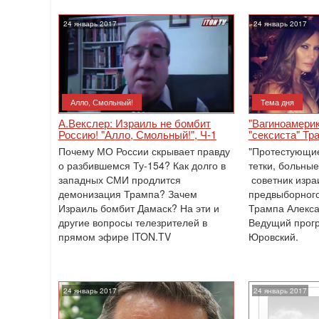
24 январь 2017
24 январь 2017
Алло, Смольный!
Тема дня
А.Векслер: Израиль не бомбит
"Вагиноамери
Россию! "Алло, Смольный!", Ч-1
"сексиста" Тр
Почему МО России скрывает правду
"Протестующие
о разбившемся Ту-154? Как долго в
тетки, больные
западных СМИ продлится
советник изра
демонизация Трампа? Зачем
предвыборног
Израиль бомбит Дамаск? На эти и
Трампа Алекса
другие вопросы телезрителей в
Ведущий прог
прямом эфире ITON.TV
Юровский.
24 январь 2017
24 январь 2017