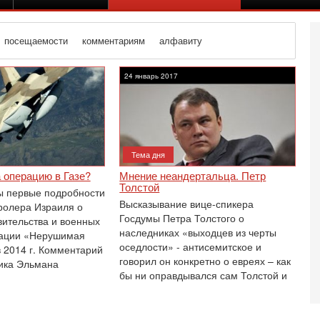
посещаемости
комментариям
алфавиту
24 январь 2017
Тема дня
а операцию в Газе?
Мнение неандертальца. Петр
Толстой
ы первые подробности
Высказывание вице-спикера
тролера Израиля о
Госдумы Петра Толстого о
вительства и военных
наследниках «выходцев из черты
рации «Нерушимая
оседлости» - антисемитское и
в 2014 г. Комментарий
говорил он конкретно о евреях – как
ика Эльмана
Вч
бы ни оправдывался сам Толстой и
А
п
М