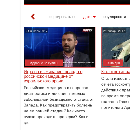
сортировать по:
дате
популярности
Iton TV
» Материалы за 24.01.2017
24 январь 2017
24 январь 2017
Здоровье не купишь
Тема дня
Игра на выживание: правда о
Кто ответит з
российской медицине от
Стали известн
израильского врача
отчета госкон
Российская медицина в вопросах
действиях пра
диагностики и лечения тяжелых
во время опе
заболеваний безнадежно отстала от
скала» в Газе 
Запада. Как предотвратить болезнь
политолога Ар
на ее ранней стадии? Как часто
нужно проходить проверки? Как и
где