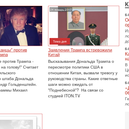
е
п
24 январь 2017
6-
О
о
И
л
д
Тема дня
6-
канцы" против
Заявления Трампа встревожили
К
ампа
Китай
н
 против Трампа -
Высказывания Дональда Трампа о
В
 на голову!" Считает
пересмотре политики США в
Ц
ильского
отношении Китая, вызвали тревогу у
и
о штаба Дональда
руководства страны. Какие ответные
6-
ндр Гольденштейн.
шаги можно ожидать от
«
раммы Михаил
"Поднебесной"? На связи со
0
студией ITON.TV
Г
л
с
5-
С
«