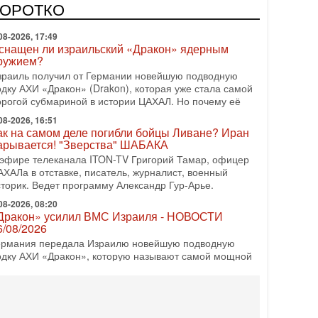
врейский политический альянс? Что произойдет с
КОРОТКО
олитическим раскладом сил, если арабский список
08-2026, 17:49
снащен ли израильский «Дракон» ядерным
ружием?
зраиль получил от Германии новейшую подводную
одку АХИ «Дракон» (Drakon), которая уже стала самой
орогой субмариной в истории ЦАХАЛ. Но почему её
08-2026, 16:51
ак на самом деле погибли бойцы Ливане? Иран
арывается! "Зверства" ШАБАКА
 эфире телеканала ITON-TV Григорий Тамар, офицер
АХАЛа в отставке, писатель, журналист, военный
сторик. Ведет программу Александр Гур-Арье.
08-2026, 08:20
Дракон» усилил ВМС Израиля - НОВОСТИ
6/08/2026
ермания передала Израилю новейшую подводную
одку АХИ «Дракон», которую называют самой мощной
убмариной на Ближнем Востоке. Передача прошла на
08-2026, 18:16
колько ещё Нетаниягу продержится у власти?
Нетаниягу вечен?» — почему предстоящие выборы в