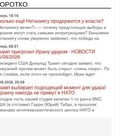
одку АХИ «Дракон», которую называют самой мощной
КОРОТКО
убмариной на Ближнем Востоке. Передача прошла на
ера, 18:16
колько ещё Нетаниягу продержится у власти?
Нетаниягу вечен?» — почему предстоящие выборы в
зраиле могут стать самыми интригующими? Биньямин
етаниягу снова уверенно заявляет, что победа на
ера, 08:51
рамп пригрозил Ирану ударом - НОВОСТИ
5/08/2026
резидент США Дональд Трамп сегодня заявил, что
рмузский пролив может быть открыт «очень скоро». По
о словам, если этого не произойдет, Иран ждет
08-2026, 20:08
рамп выбирает подходящий момент для удара!
краину никогда не примут в НАТО
егодня гость нашей студии капитан 1-го ранга ВМC
ША (в отставке) Гарри (Юрий) Табах, в прошлом:
омандир антитеррористического центра НАТО в
08-2026, 19:07
Либо в армию — либо в тюрьму?»
итуация вокруг призыва ультраортодоксов в ЦАХАЛ
стигла точки кипения. Попытки принять закон,