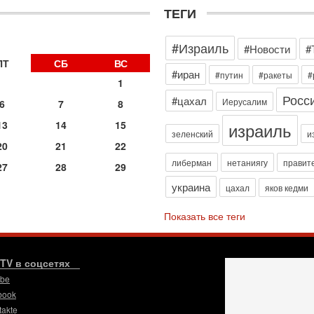
з
ТЕГИ
В
р
#Израиль
30
#Новости
#
Т
ПТ
СБ
ВС
3
#иран
#путин
#ракеты
#
1
П
Росс
в
#цахал
Иерусалим
6
7
8
И
израиль
13
14
15
29
зеленский
и
Т
20
21
22
о
либерман
нетаниягу
правит
27
28
29
В
д
украина
цахал
яков кедми
р
‎
Показать все теги
29
И
п
.TV в соцсетях
В
Ц
ube
и
book
29
takte