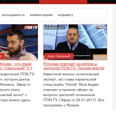
посещаемости
комментариям
алфавиту
29 январь 2017
!
Алло, Смольный!
Кедми - это герой
Я.Кедми отвечает на вопросы
о, Смольный!" Ч-1
зрителей ITON.TV. Полная версия
лезрителей ITON.TV
Известный военно-политический
н, историк доктор
эксперт, экс-глава израильской
Финкель. Эфир от
спецслужбы "Натив" Яков Кедми
Купить книгу
отвечает в прямом эфире на
ажский ангел" с
вопросы зрителей телеканала
Се
тора можно здесь
ITON.TV. (Эфир от 26.01.2017). Все
«
программы с Яковом
0
Г