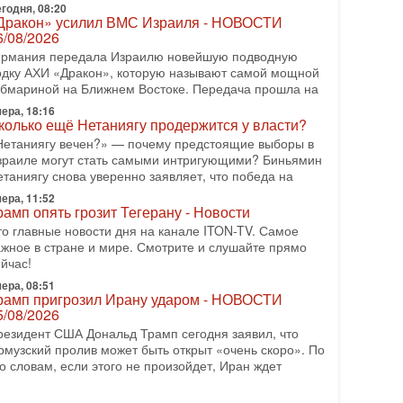
годня, 08:20
Дракон» усилил ВМС Израиля - НОВОСТИ
-07-2026, 15:18
6/08/2026
ран готовит покушение на Нетаниягу! Трамп не
очет эскалации, но КСИР готовит взрыв!
ермания передала Израилю новейшую подводную
 эфире телеканала ITON-TV СЕРГЕЙ МИГДАЛЬ,
одку АХИ «Дракон», которую называют самой мощной
ксперт по вопросам безопасности, офицер запаса
убмариной на Ближнем Востоке. Передача прошла на
еждународного управления полиции Израиля, автор
ера, 18:16
колько ещё Нетаниягу продержится у власти?
-07-2026, 09:02
итва за разоружение ХАМАСа - НОВОСТИ
Нетаниягу вечен?» — почему предстоящие выборы в
1/07/2026
зраиле могут стать самыми интригующими? Биньямин
етаниягу снова уверенно заявляет, что победа на
егодня президент США Дональд Трамп заявил о
остижении исторического соглашения о полном
ера, 11:52
азоружении ХАМАСа и других вооруженных
рамп опять грозит Тегерану - Новости
руппировок в
то главные новости дня на канале ITON-TV. Самое
ажное в стране и мире. Смотрите и слушайте прямо
-07-2026, 17:59
йчас!
ран доведет Трампа до крайних мер? Разбор и
ценка от военного обозревателя Давида Шарпа
ера, 08:51
рамп пригрозил Ирану ударом - НОВОСТИ
итуация вокруг противостояния Ирана и США
5/08/2026
акаляется с каждым днем. Почему Трамп в самый
оследний момент отменил решение о нанесении
резидент США Дональд Трамп сегодня заявил, что
яжелых ударов
рмузский пролив может быть открыт «очень скоро». По
о словам, если этого не произойдет, Иран ждет
-07-2026, 16:54
окупатель авиакомпании «Аркия» намерен