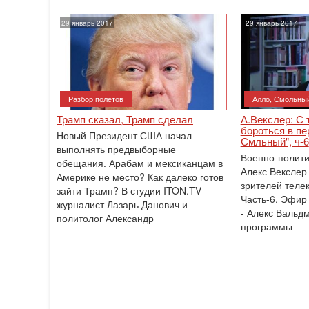
29 январь 2017
29 январь 2017
Разбор полетов
Алло, Смольный
Трамп сказал, Трамп сделал
А.Векслер: С 
бороться в пе
Новый Президент США начал
Смльный", ч-6
выполнять предвыборные
Военно-полити
обещания. Арабам и мексиканцам в
Алекс Векслер
Америке не место? Как далеко готов
зрителей теле
зайти Трамп? В студии ITON.TV
Часть-6. Эфир
журналист Лазарь Данович и
- Алекс Вальд
политолог Александр
программы