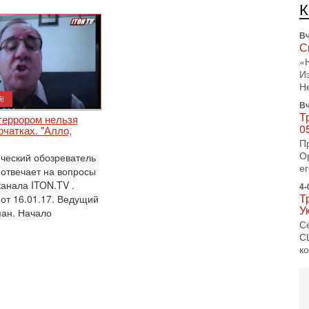
л
с
Вч
С
«
И
Н
!
Вч
Т
террором нельзя
0
рчатках. "Алло,
П
О
ческий обозреватель
ег
 отвечает на вопросы
канала ITON.TV .
4-
Т
 от 16.01.17. Ведущий
У
ман. Начало
С
С
к
3-
«
С
до