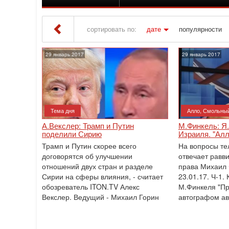
сортировать по:
дате
популярности
Iton TV
» Материалы за 29.01.2017
29 январь 2017
29 январь 2017
Тема дня
Алло, Смольный
А.Векслер: Трамп и Путин
М.Финкель: Я.
поделили Сирию
Израиля. "Алл
Трамп и Путин скорее всего
На вопросы те
договорятся об улучшении
отвечает равви
отношений ‎двух стран и разделе
права Михаил 
Сирии на сферы влияния, - считает
23.01.17. Ч-1. 
обозреватель ‎ITON.TV Алекс
М.Финкеля "Пр
Векслер.‎ Ведущий - Михаил Горин
автографом ав