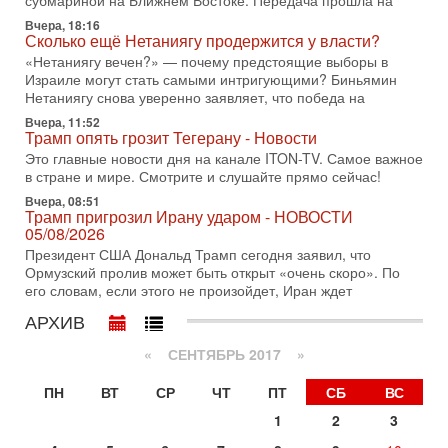
субмариной на Ближнем Востоке. Передача прошла на
30-07-2026, 17:59
Иран доведет Трампа до крайних мер? Разбор и
Вчера, 18:16
Сколько ещё Нетаниягу продержится у власти?
оценка от военного обозревателя Давида Шарпа
«Нетаниягу вечен?» — почему предстоящие выборы в
Ситуация вокруг противостояния Ирана и США накаляется
Израиле могут стать самыми интригующими? Биньямин
с каждым днем. Почему Трамп в самый последний момент
Нетаниягу снова уверенно заявляет, что победа на
отменил решение о нанесении тяжелых ударов
Вчера, 11:52
30-07-2026, 16:54
Трамп опять грозит Тегерану - Новости
Покупатель авиакомпании «Аркия» намерен
Это главные новости дня на канале ITON-TV. Самое важное
запретить полеты по субботам!
в стране и мире. Смотрите и слушайте прямо сейчас!
Вокруг возможной продажи авиакомпании «Аркия»
разгорается громкий конфликт.
Вчера, 08:51
Трамп пригрозил Ирану ударом - НОВОСТИ
30-07-2026, 08:16
05/08/2026
Трамп готовит удар по Ирану - НОВОСТИ 30/07/2026
Президент США Дональд Трамп сегодня заявил, что
Президент США Дональд Трамп сегодня рассматривает
Ормузский пролив может быть открыт «очень скоро». По
возможность масштабной военной операции против Ирана
его словам, если этого не произойдет, Иран ждет
после ракетной атаки на американскую базу в
АРХИВ
29-07-2026, 18:28
Трамп взбешен атакой на базы! Иран играет с огнем.
«
СЕНТЯБРЬ 2017
»
Израиль меняет курс
В эфире телеканала ITON-TV политолог Цви Маген,
ПН
ВТ
СР
ЧТ
ПТ
СБ
ВС
дипломат, в прошлом - старший офицер военной разведки
АМАН, глава спецслужбы "Натив", ‎Чрезвычайный и
1
2
3
29-07-2026, 15:31