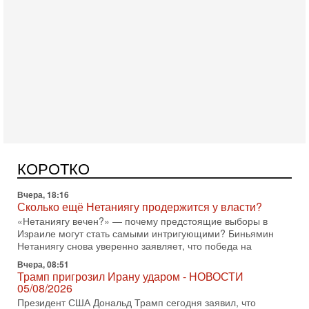
Сегодня, 08:20
«Дракон» усилил ВМС Израиля - НОВОСТИ
06/08/2026
Германия передала Израилю новейшую подводную лодку
АХИ «Дракон», которую называют самой мощной
КОРОТКО
субмариной на Ближнем Востоке. Передача прошла на
Вчера, 18:16
Сколько ещё Нетаниягу продержится у власти?
«Нетаниягу вечен?» — почему предстоящие выборы в
Израиле могут стать самыми интригующими? Биньямин
Нетаниягу снова уверенно заявляет, что победа на
Вчера, 08:51
Трамп пригрозил Ирану ударом - НОВОСТИ
05/08/2026
Президент США Дональд Трамп сегодня заявил, что