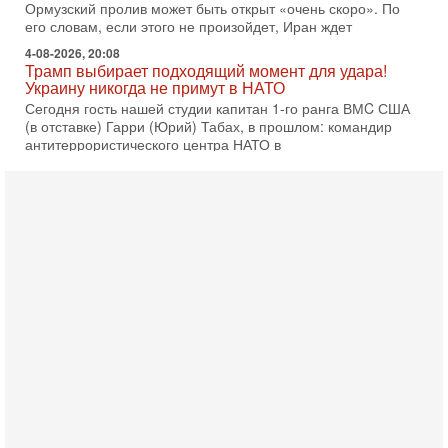
Ормузский пролив может быть открыт «очень скоро». По
его словам, если этого не произойдет, Иран ждет
4-08-2026, 20:08
Трамп выбирает подходящий момент для удара!
Украину никогда не примут в НАТО
Сегодня гость нашей студии капитан 1-го ранга ВМC США
(в отставке) Гарри (Юрий) Табах, в прошлом: командир
антитеррористического центра НАТО в
3-08-2026, 19:07
«Либо в армию — либо в тюрьму?»
Ситуация вокруг призыва ультраортодоксов в ЦАХАЛ
достигла точки кипения. Попытки принять закон,
освобождающий уклоняющихся харедим от арестов,
3-08-2026, 17:18
Хватит отменять атаки! ЦАХАЛ - не игрушка!
Израиль готов ударить по Ирану!
В эфире телеканала ITON-TV Григорий Тамар, офицер
ЦАХАЛа в отставке, писатель, журналист, военный историк.
Ведет программу Александр Гур-Арье.
3-08-2026, 15:23
Иран задыхается. КСИР готовит удар! Россия теряет
последних союзников. Путин - псих!
В эфире ITON-TV доктор Эльдар Намазов , историк,