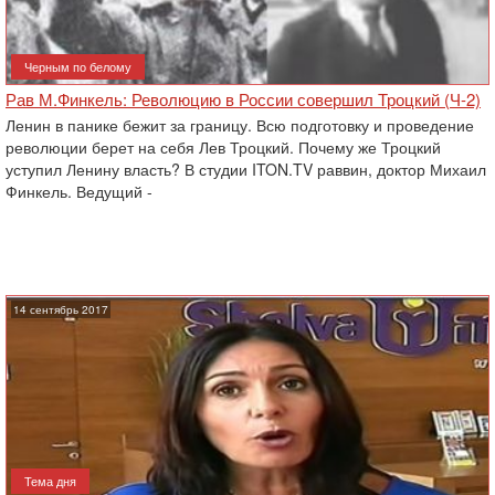
Черным по белому
Рав М.Финкель: Революцию в России совершил Троцкий (Ч-2)
Ленин в панике бежит за границу. Всю подготовку и проведение
революции берет на себя Лев Троцкий. Почему же Троцкий
уступил Ленину власть? В студии ITON.TV раввин, доктор Михаил
Финкель. Ведущий -
14 сентябрь 2017
Тема дня