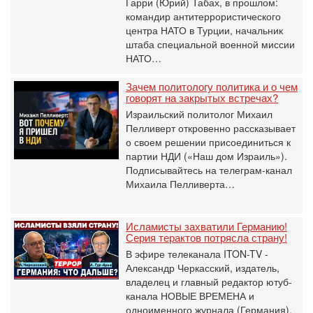
Гарри (Юрий) Табах, в прошлом:
командир антитеррористического
центра НАТО в Турции, начальник
штаба специальной военной миссии
НАТО…
Зачем политологу политика и о чем
говорят на закрытых встречах?
Израильский политолог Михаил
Пелливерт откровенно рассказывает
о своем решении присоединиться к
партии НДИ («Наш дом Израиль»).
Подписывайтесь на телеграм-канал
Михаила Пелливерта…
Исламисты захватили Германию!
Серия терактов потрясла страну!
В эфире телеканала ITON-TV -
Александр Черкасский, издатель,
владелец и главный редактор ютуб-
канала НОВЫЕ ВРЕМЕНА и
одноименного журнала (Германия).