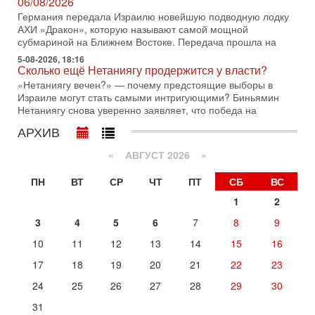
оценка от военного обозревателя Давида Шарпа
06/08/2026
Ситуация вокруг противостояния Ирана и США накаляется
Германия передала Израилю новейшую подводную лодку
с каждым днем. Почему Трамп в самый последний момент
АХИ «Дракон», которую называют самой мощной
отменил решение о нанесении тяжелых ударов
субмариной на Ближнем Востоке. Передача прошла на
5-08-2026, 18:16
30-07-2026, 16:54
Сколько ещё Нетаниягу продержится у власти?
Покупатель авиакомпании «Аркия» намерен
запретить полеты по субботам!
«Нетаниягу вечен?» — почему предстоящие выборы в
Израиле могут стать самыми интригующими? Биньямин
Вокруг возможной продажи авиакомпании «Аркия»
Нетаниягу снова уверенно заявляет, что победа на
разгорается громкий конфликт.
АРХИВ
30-07-2026, 08:16
Трамп готовит удар по Ирану - НОВОСТИ 30/07/2026
«
АВГУСТ 2026 »
Президент США Дональд Трамп сегодня рассматривает
возможность масштабной военной операции против Ирана
ПН
ВТ
СР
ЧТ
ПТ
СБ
ВС
после ракетной атаки на американскую базу в
1
2
29-07-2026, 18:28
Трамп взбешен атакой на базы! Иран играет с огнем.
3
4
5
6
7
8
9
Израиль меняет курс
В эфире телеканала ITON-TV политолог Цви Маген,
10
11
12
13
14
15
16
дипломат, в прошлом - старший офицер военной разведки
17
18
19
20
21
22
23
АМАН, глава спецслужбы "Натив", ‎Чрезвычайный и
Вчера, 17:49
24
25
26
27
28
29
30
Оснащен ли израильский «Дракон» ядерным
31
оружием?