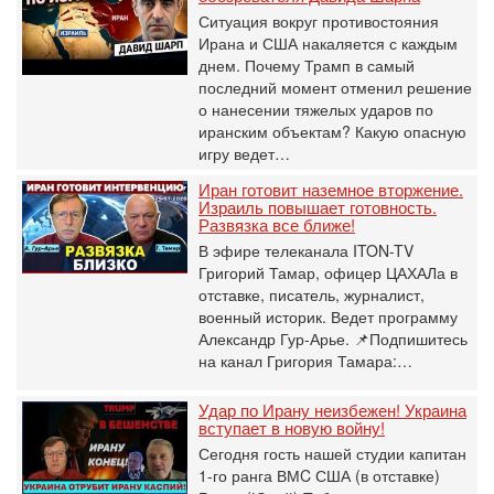
Ситуация вокруг противостояния
Ирана и США накаляется с каждым
днем. Почему Трамп в самый
последний момент отменил решение
о нанесении тяжелых ударов по
иранским объектам? Какую опасную
игру ведет…
Иран готовит наземное вторжение.
Израиль повышает готовность.
Развязка все ближе!
В эфире телеканала ITON-TV
Григорий Тамар, офицер ЦАХАЛа в
отставке, писатель, журналист,
военный историк. Ведет программу
Александр Гур-Арье. 📌Подпишитесь
на канал Григория Тамара:…
Удар по Ирану неизбежен! Украина
вступает в новую войну!
Сегодня гость нашей студии капитан
1-го ранга ВМC США (в отставке)