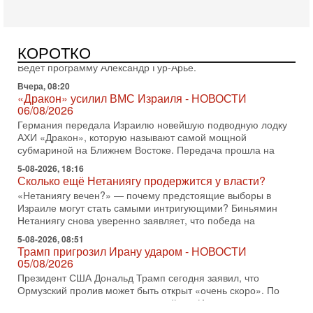
Вчера, 16:51
Как на самом деле погибли бойцы Ливане? Иран
нарывается! "Зверства" ШАБАКА
В эфире телеканала ITON-TV Григорий Тамар, офицер
КОРОТКО
ЦАХАЛа в отставке, писатель, журналист, военный историк.
Ведет программу Александр Гур-Арье.
Вчера, 08:20
«Дракон» усилил ВМС Израиля - НОВОСТИ
06/08/2026
Германия передала Израилю новейшую подводную лодку
АХИ «Дракон», которую называют самой мощной
субмариной на Ближнем Востоке. Передача прошла на
5-08-2026, 18:16
Сколько ещё Нетаниягу продержится у власти?
«Нетаниягу вечен?» — почему предстоящие выборы в
Израиле могут стать самыми интригующими? Биньямин
Нетаниягу снова уверенно заявляет, что победа на
5-08-2026, 08:51
Трамп пригрозил Ирану ударом - НОВОСТИ
05/08/2026
Президент США Дональд Трамп сегодня заявил, что
Ормузский пролив может быть открыт «очень скоро». По
его словам, если этого не произойдет, Иран ждет