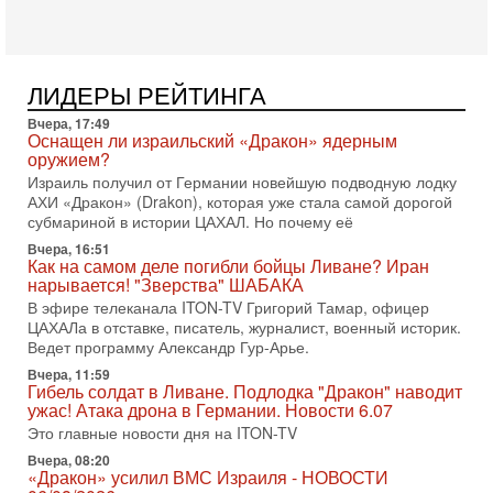
меняли политический ландшафт Израиля. Достаточно
вспомнить взлет партии «Исраэль ба-алия», когда
31-07-2026, 17:00
Тайны закрытых дверей: о чём на самом деле
ЛИДЕРЫ РЕЙТИНГА
молчат Трамп и Нетаньяху?
Вчера, 17:49
Недавний визит премьер-министра Израиля Биньямина
Оснащен ли израильский «Дракон» ядерным
Нетаньяху в США и его встреча с Дональдом Трампом
оружием?
оставили больше вопросов, чем ответов. Полная
Израиль получил от Германии новейшую подводную лодку
31-07-2026, 15:18
АХИ «Дракон» (Drakon), которая уже стала самой дорогой
Иран готовит покушение на Нетаниягу! Трамп не
субмариной в истории ЦАХАЛ. Но почему её
хочет эскалации, но КСИР готовит взрыв!
Вчера, 16:51
В эфире телеканала ITON-TV СЕРГЕЙ МИГДАЛЬ, эксперт
Как на самом деле погибли бойцы Ливане? Иран
по вопросам безопасности, офицер запаса
нарывается! "Зверства" ШАБАКА
Международного управления полиции Израиля, автор
В эфире телеканала ITON-TV Григорий Тамар, офицер
ЦАХАЛа в отставке, писатель, журналист, военный историк.
31-07-2026, 09:02
Битва за разоружение ХАМАСа - НОВОСТИ
Ведет программу Александр Гур-Арье.
31/07/2026
Вчера, 11:59
Сегодня президент США Дональд Трамп заявил о
Гибель солдат в Ливане. Подлодка "Дракон" наводит
достижении исторического соглашения о полном
ужас! Атака дрона в Германии. Новости 6.07
разоружении ХАМАСа и других вооруженных группировок в
Это главные новости дня на ITON-TV
30-07-2026, 17:59
Вчера, 08:20
Иран доведет Трампа до крайних мер? Разбор и
«Дракон» усилил ВМС Израиля - НОВОСТИ