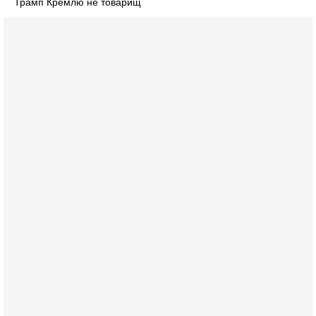
Трамп Кремлю не товарищ
Вчера, 17:49
Оснащен ли израильский «Дракон» ядерным
оружием?
Израиль получил от Германии новейшую подводную лодку
АХИ «Дракон» (Drakon), которая уже стала самой дорогой
субмариной в истории ЦАХАЛ. Но почему её