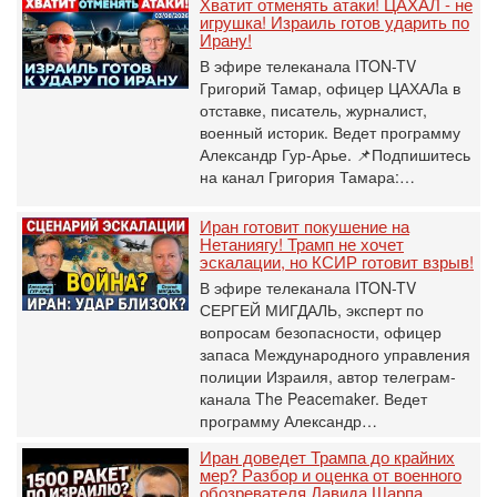
Хватит отменять атаки! ЦАХАЛ - не
игрушка! Израиль готов ударить по
Ирану!
В эфире телеканала ITON-TV
Григорий Тамар, офицер ЦАХАЛа в
отставке, писатель, журналист,
военный историк. Ведет программу
Александр Гур-Арье. 📌Подпишитесь
на канал Григория Тамара:…
Иран готовит покушение на
Нетаниягу! Трамп не хочет
эскалации, но КСИР готовит взрыв!
В эфире телеканала ITON-TV
СЕРГЕЙ МИГДАЛЬ, эксперт по
вопросам безопасности, офицер
запаса Международного управления
полиции Израиля, автор телеграм-
канала The Peacemaker. Ведет
программу Александр…
Иран доведет Трампа до крайних
мер? Разбор и оценка от военного
обозревателя Давида Шарпа