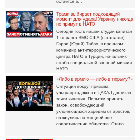
остаётся в…
Трамп выбирает подходящий
момент для удара! Украину никогда
не примут в НАТО
Сегодня гость нашей студии капитан
1-го ранга ВМC США (в отставке)
Гарри (Юрий) Табах, в прошлом:
командир антитеррористического
центра НАТО в Турции, начальник
штаба специальной военной миссии
НАТО…
«Либо в армию — либо в тюрьму?»
Ситуация вокруг призыва
ультраортодоксов в ЦАХАЛ достигла
точки кипения. Попытки принять
закон, освобождающий
уклоняющихся харедим от арестов,
наткнулись на мощнейшее
сопротивление общества. Стало…