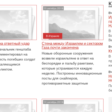
б
п
10 октябрь 2019
Вч
И
г
Н
В
Б
В Израиле
В
на ответный удар
Стена между Израилем и сектором
Вч
Газа почти закончена
начальник генштаба
К
Новые оборонные сооружения
омментировал на
В
возвели израильтяне в ответ на
есть погибших солдат
п
беспорядки и пальбу ракетами,
акаляющимся
и
которые устраиваются каждую
ликтом.
Вч
неделю. Построены инновационные
Н
посты для снайперов,
Н
противоракетные защитные
П
б
м
в 
10 октябрь 2019
8-
Е