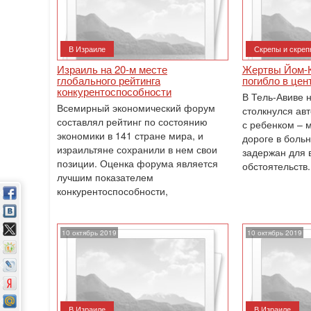
В Израиле
Скрепы и скреп
Израиль на 20-м месте
Жертвы Йом-К
глобального рейтинга
погибло в цен
конкурентоспособности
В Тель-Авиве 
Всемирный экономический форум
столкнулся ав
составлял рейтинг по состоянию
с ребенком – м
экономики в 141 стране мира, и
дороге в больн
израильтяне сохранили в нем свои
задержан для 
позиции. Оценка форума является
обстоятельств.
лучшим показателем
конкурентоспособности,
10 октябрь 2019
10 октябрь 2019
В Израиле
В Израиле