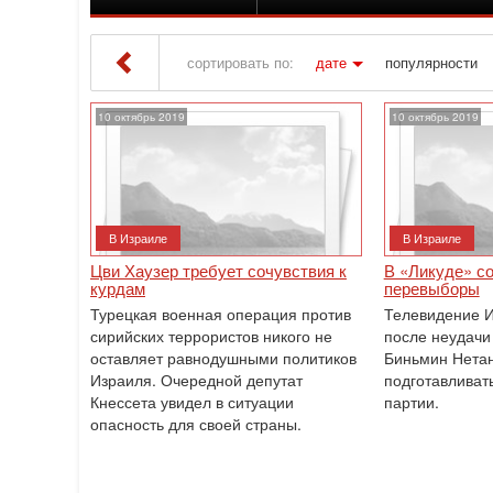
сортировать по:
дате
популярности
Iton TV
» Материалы за 10.10.2019
10 октябрь 2019
10 октябрь 2019
В Израиле
В Израиле
Цви Хаузер требует сочувствия к
В «Ликуде» с
курдам
перевыборы
Турецкая военная операция против
Телевидение И
сирийских террористов никого не
после неудачи
оставляет равнодушными политиков
Биньмин Нетан
Израиля. Очередной депутат
подготавливат
Кнессета увидел в ситуации
партии.
опасность для своей страны.