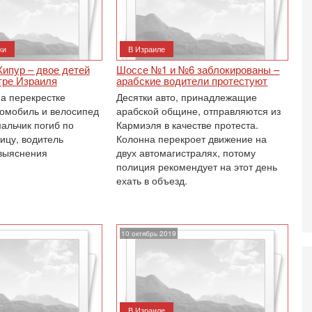
И
п
с
ки
В Израиле
7-
А
ипур – двое детей
Шоссе №1 и №6 заблокированы –
п
тре Израиля
арабские водители протестуют
М
на перекрестке
Десятки авто, принадлежащие
е
томобиль и велосипед
арабской общине, отправляются из
п
альчик погиб по
Кармиэля в качестве протеста.
6-
ицу, водитель
Колонна перекроет движение на
О
выяснения
двух автомагистралях, потому
о
полиция рекомендует на этот день
И
ехать в объезд.
л
д
6-
К
10 октябрь 2019
н
В
Ц
и
6-
«
В Израиле