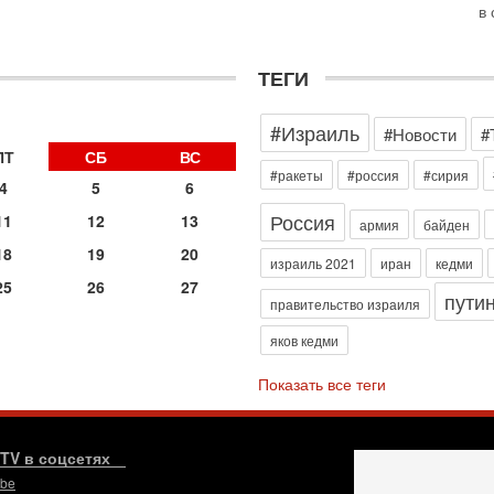
в 
3-
Т
0
ТЕГИ
П
в
не
#Израиль
#Новости
#
а
ПТ
СБ
ВС
2-
#ракеты
#россия
#сирия
Т
4
5
6
0
Россия
11
12
13
армия
байден
П
о
18
19
20
израиль 2021
иран
кедми
о
с
25
26
27
пути
правительство израиля
1-
«
яков кедми
р
Г
Показать все теги
м
в
31
.TV в соцсетях
Т
м
ube