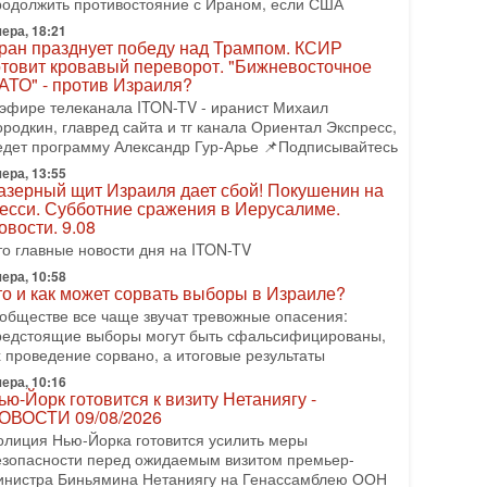
родолжить противостояние с Ираном, если США
Либо в армию — либо в тюрьму?»
итуация вокруг призыва ультраортодоксов в ЦАХАЛ
ера, 18:21
ран празднует победу над Трампом. КСИР
стигла точки кипения. Попытки принять закон,
отовит кровавый переворот. "Бижневосточное
свобождающий уклоняющихся харедим от арестов,
АТО" - против Израиля?
08-2026, 17:18
 эфире телеканала ITON-TV - иранист Михаил
ватит отменять атаки! ЦАХАЛ - не игрушка!
ородкин, главред сайта и тг канала Ориентал Экспресс,
зраиль готов ударить по Ирану!
едет программу Александр Гур-Арье 📌Подписывайтесь
 эфире телеканала ITON-TV Григорий Тамар, офицер
ера, 13:55
АХАЛа в отставке, писатель, журналист, военный
азерный щит Израиля дает сбой! Покушенин на
сторик. Ведет программу Александр Гур-Арье.
есси. Субботние сражения в Иерусалиме.
овости. 9.08
08-2026, 15:23
ран задыхается. КСИР готовит удар! Россия
то главные новости дня на ITON-TV
еряет последних союзников. Путин - псих!
ера, 10:58
 эфире ITON-TV доктор Эльдар Намазов , историк,
то и как может сорвать выборы в Израиле?
олитолог, в прошлом – помощник Президента
 обществе все чаще звучат тревожные опасения:
зербайджана Гейдара Алиева . Ведет программу
редстоящие выборы могут быть сфальсифицированы,
лександр
х проведение сорвано, а итоговые результаты
08-2026, 11:09
ера, 10:16
ыборы в Израиле в опасности?! ШАБАК
ью-Йорк готовится к визиту Нетаниягу -
ормирует спецотдел
ОВОСТИ 09/08/2026
 этом выпуске мы разбираем одну из самых тревожных
олиция Нью-Йорка готовится усилить меры
м израильской политики. Известно, что израильская
езопасности перед ожидаемым визитом премьер-
лужба общей безопасности (ШАБАК) создала
инистра Биньямина Нетаниягу на Генассамблею ООН