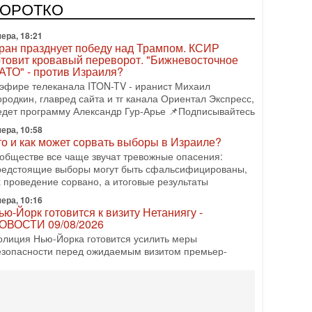
езопасности заявил, что Израиль готов самостоятельно
КОРОТКО
родолжить противостояние с Ираном, если США
ера, 18:21
ран празднует победу над Трампом. КСИР
отовит кровавый переворот. "Бижневосточное
АТО" - против Израиля?
 эфире телеканала ITON-TV - иранист Михаил
ородкин, главред сайта и тг канала Ориентал Экспресс,
едет программу Александр Гур-Арье 📌Подписывайтесь
ера, 10:58
то и как может сорвать выборы в Израиле?
 обществе все чаще звучат тревожные опасения:
редстоящие выборы могут быть сфальсифицированы,
х проведение сорвано, а итоговые результаты
ера, 10:16
ью-Йорк готовится к визиту Нетаниягу -
ОВОСТИ 09/08/2026
олиция Нью-Йорка готовится усилить меры
езопасности перед ожидаемым визитом премьер-
инистра Биньямина Нетаниягу на Генассамблею ООН
сентябре. По
08-2026, 16:56
врейский кандидат в арабской партии — зачем?