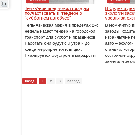
Тель-Авив предложил городам
В Судный ден
поучаствовать в тендере о
экологии заф
"субботнем автобусе"
уровня загряз
Тель-Авивская мэрия в пределах 2-х
В Йом-Кипур п
недель издаст тендер на городской
заводы, ходить
транспорт для суббот и праздников.
израильтяне п
Работать они будут с 9 утра и до
авто – экологи
конца мероприятия или дня.
станций, кото
Планируется обустроить маршруты
состояние окр
заметили знач
назад
1
2
3
вперед