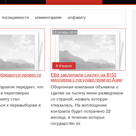
посещаемости
комментариям
алфавиту
10 октябрь 2019
В Израиле
обираются провести
Elbit заключили сделку на $153
миллиона с государством из Азии
зраиля передает, что
Оборонная компания объявила о
 в переговорах
сделке на тысячу мини-разведчиков
иягу стал
со страной, назвать которую
ься к перевыборам в
отказалась. На воплощение
контракта будет потрачено 22
Се
месяца, в течении которых
И
государство из
1
В