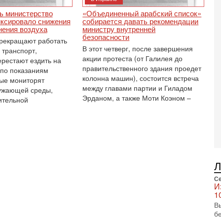
0
ь министерство
«Объединенный арабский список»
Г
иксировало снижения
собирается давать рекомендации
л
нения воздуха
министру внутренней
с
безопасности
рекращают работать
В этот четверг, после завершения
5-
 транспорт,
С
акции протеста (от Галилея до
ерестают ездить на
правительственного здания проедет
«
 по показаниям
И
колонна машин), состоится встреча
рые мониторят
Н
между главами партии и Гиладом
ужающей среды,
Эрданом, а также Моти Коэном –
ительной
5-
Т
0
П
О
ег
4-
Т
У
Се
С
И
С
1
к
В
б
3-