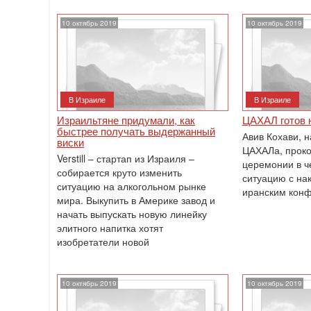
10 октябрь 2019
10 октябрь 2019
В Израиле
В Израиле
Израильтяне придумали, как
ЦАХАЛ готов 
быстрее получать выдержанный
Авив Кохави, 
виски
ЦАХАЛа, прок
Verstill – стартап из Израиля –
церемонии в ч
собирается круто изменить
ситуацию с н
ситуацию на алкогольном рынке
иранским конф
мира. Выкупить в Америке завод и
начать выпускать новую линейку
элитного напитка хотят
изобретатели новой
10 октябрь 2019
10 октябрь 2019