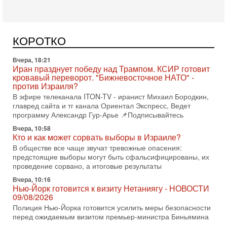
продолжить противостояние с Ираном, если США
Вчера, 18:21
Иран празднует победу над Трампом. КСИР готовит
кровавый переворот. "Бижневосточное НАТО" -
КОРОТКО
против Израиля?
В эфире телеканала ITON-TV - иранист Михаил Бородкин,
главред сайта и тг канала Ориентал Экспресс, Ведет
программу Александр Гур-Арье 📌Подписывайтесь
Вчера, 10:58
Кто и как может сорвать выборы в Израиле?
В обществе все чаще звучат тревожные опасения:
предстоящие выборы могут быть сфальсифицированы, их
проведение сорвано, а итоговые результаты
Вчера, 10:16
Нью-Йорк готовится к визиту Нетаниягу - НОВОСТИ
09/08/2026
Полиция Нью-Йорка готовится усилить меры безопасности
перед ожидаемым визитом премьер-министра Биньямина
Нетаниягу на Генассамблею ООН в сентябре. По
8-08-2026, 16:56
Еврейский кандидат в арабской партии — зачем?
Израильская политика может получить неожиданный