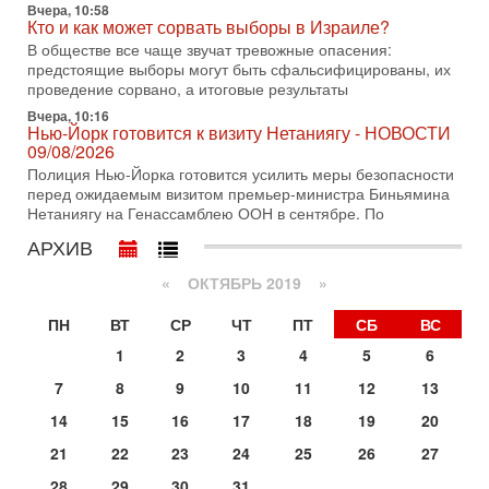
Трамп и Иран: последний шанс - НОВОСТИ
Вчера, 10:58
03/08/2026
Кто и как может сорвать выборы в Израиле?
Президент США Дональд Трамп объявил о возобновлении
В обществе все чаще звучат тревожные опасения:
переговоров с Ираном, но Тегеран пока не подтвердил
предстоящие выборы могут быть сфальсифицированы, их
готовность к диалогу. По словам американского
проведение сорвано, а итоговые результаты
2-08-2026, 08:42
Вчера, 10:16
Трамп отменил удар по Ирану - НОВОСТИ
Нью-Йорк готовится к визиту Нетаниягу - НОВОСТИ
02/08/2026
09/08/2026
Президент США Дональд Трамп сегодня заявил об отмене
Полиция Нью-Йорка готовится усилить меры безопасности
подготовленного удара по Ирану после обращений
перед ожидаемым визитом премьер-министра Биньямина
Тегерана и других стран региона. По его словам,
Нетаниягу на Генассамблею ООН в сентябре. По
1-08-2026, 17:50
АРХИВ
«Русский голос» Израиля: кто заберет его на этот
раз?
«
ОКТЯБРЬ 2019
»
Голоса русскоязычных репатриантов не раз кардинально
меняли политический ландшафт Израиля. Достаточно
ПН
ВТ
СР
ЧТ
ПТ
СБ
ВС
вспомнить взлет партии «Исраэль ба-алия», когда
1
2
3
4
5
6
31-07-2026, 17:00
Тайны закрытых дверей: о чём на самом деле
7
8
9
10
11
12
13
молчат Трамп и Нетаньяху?
14
15
16
17
18
19
20
Недавний визит премьер-министра Израиля Биньямина
Нетаньяху в США и его встреча с Дональдом Трампом
21
22
23
24
25
26
27
оставили больше вопросов, чем ответов. Полная
28
29
30
31