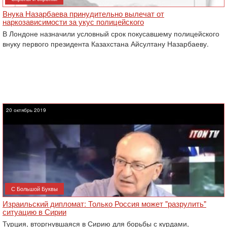
Внука Назарбаева принудительно вылечат от
наркозависимости за укус полицейского
В Лондоне назначили условный срок покусавшему полицейского
внуку первого президента Казахстана Айсултану Назарбаеву.
20 октябрь 2019
С Большой Буквы
Израильский дипломат: Только Россия может "разрулить"
ситуацию в Сирии
Турция, вторгнувшаяся в Сирию для борьбы с курдами,