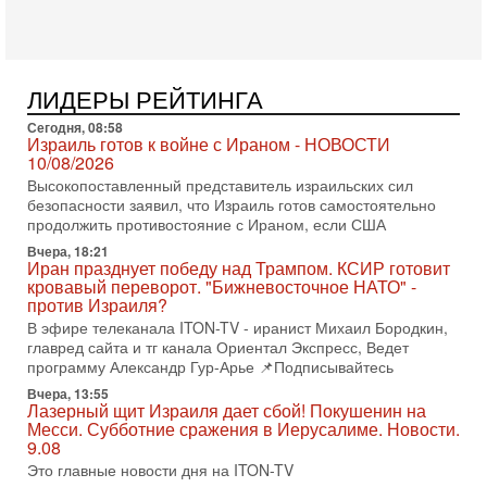
достигла точки кипения. Попытки принять закон,
освобождающий уклоняющихся харедим от арестов,
3-08-2026, 17:18
Хватит отменять атаки! ЦАХАЛ - не игрушка!
ЛИДЕРЫ РЕЙТИНГА
Израиль готов ударить по Ирану!
В эфире телеканала ITON-TV Григорий Тамар, офицер
Сегодня, 08:58
Израиль готов к войне с Ираном - НОВОСТИ
ЦАХАЛа в отставке, писатель, журналист, военный историк.
10/08/2026
Ведет программу Александр Гур-Арье.
Высокопоставленный представитель израильских сил
3-08-2026, 15:23
безопасности заявил, что Израиль готов самостоятельно
Иран задыхается. КСИР готовит удар! Россия теряет
продолжить противостояние с Ираном, если США
последних союзников. Путин - псих!
В эфире ITON-TV доктор Эльдар Намазов , историк,
Вчера, 18:21
Иран празднует победу над Трампом. КСИР готовит
политолог, в прошлом – помощник Президента
кровавый переворот. "Бижневосточное НАТО" -
Азербайджана Гейдара Алиева . Ведет программу
против Израиля?
Александр
В эфире телеканала ITON-TV - иранист Михаил Бородкин,
3-08-2026, 11:09
главред сайта и тг канала Ориентал Экспресс, Ведет
Выборы в Израиле в опасности?! ШАБАК формирует
программу Александр Гур-Арье 📌Подписывайтесь
спецотдел
Вчера, 13:55
В этом выпуске мы разбираем одну из самых тревожных
Лазерный щит Израиля дает сбой! Покушенин на
тем израильской политики. Известно, что израильская
Месси. Субботние сражения в Иерусалиме. Новости.
Служба общей безопасности (ШАБАК) создала
9.08
3-08-2026, 08:32
Это главные новости дня на ITON-TV