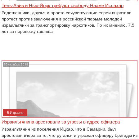
Тель-Авив и Нью-Йорк требуют свободу Нааме Иссахар
Родственники, друзья и просто сочувствующие евреи выразили
протест против заключения в российской тюрьме молодой
израильтянки за транспортировку наркотиков. По их мнению, 7,5
лет за перевозку гашиша
20 октябрь 2019
В Израиле
Израильтянина арестовали за угрозы в адрес офицера
Израильтянин из поселения Ицхар, что в Самарии, был
арестован вчера за то, что ругался и угрожал офицеру бригады из