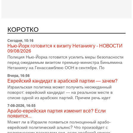
Сегодня, 10:58
Кто и как может сорвать выборы в Израиле?
В обществе все чаще звучат тревожные опасения:
предстоящие выборы могут быть сфальсифицированы, их
КОРОТКО
проведение сорвано, а итоговые результаты
Сегодня, 10:16
Нью-Йорк готовится к визиту Нетаниягу - НОВОСТИ
09/08/2026
Полиция Нью-Йорка готовится усилить меры безопасности
перед ожидаемым визитом премьер-министра Биньямина
Нетаниягу на Генассамблею ООН в сентябре. По
Вчера, 16:56
Еврейский кандидат в арабской партии — зачем?
Израильская политика может получить неожиданный
поворот: еврейский кандидат — на реальном месте в
списке одной из арабских партий. Причем речь идет
7-08-2026, 16:55
Арабо-еврейская партия изменит всё? Если
появится...
Может ли в Израиле появиться полноценный арабо-
еврейский политический альянс? Что произойдет с
политическим раскладом сил, если арабский список