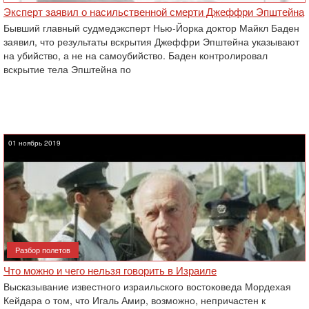
Эксперт заявил о насильственной смерти Джеффри Эпштейна
Бывший главный судмедэксперт Нью-Йорка доктор Майкл Баден
заявил, что результаты вскрытия Джеффри Эпштейна указывают
на убийство, а не на самоубийство. Баден контролировал
вскрытие тела Эпштейна по
01 ноябрь 2019
Разбор полетов
Что можно и чего нельзя говорить в Израиле
Высказывание известного израильского востоковеда Мордехая
Кейдара о том, что Игаль Амир, возможно, непричастен к