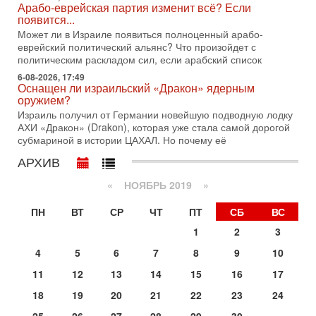
Арабо-еврейская партия изменит всё? Если
Президент США Дональд Трамп сегодня заявил об отмене
появится...
подготовленного удара по Ирану после обращений
Может ли в Израиле появиться полноценный арабо-
Тегерана и других стран региона. По его словам,
еврейский политический альянс? Что произойдет с
1-08-2026, 17:50
политическим раскладом сил, если арабский список
«Русский голос» Израиля: кто заберет его на этот
6-08-2026, 17:49
раз?
Оснащен ли израильский «Дракон» ядерным
Голоса русскоязычных репатриантов не раз кардинально
оружием?
меняли политический ландшафт Израиля. Достаточно
Израиль получил от Германии новейшую подводную лодку
вспомнить взлет партии «Исраэль ба-алия», когда
АХИ «Дракон» (Drakon), которая уже стала самой дорогой
субмариной в истории ЦАХАЛ. Но почему её
31-07-2026, 17:00
Тайны закрытых дверей: о чём на самом деле
АРХИВ
молчат Трамп и Нетаньяху?
Недавний визит премьер-министра Израиля Биньямина
«
НОЯБРЬ 2019
»
Нетаньяху в США и его встреча с Дональдом Трампом
оставили больше вопросов, чем ответов. Полная
ПН
ВТ
СР
ЧТ
ПТ
СБ
ВС
31-07-2026, 15:18
1
2
3
Иран готовит покушение на Нетаниягу! Трамп не
хочет эскалации, но КСИР готовит взрыв!
4
5
6
7
8
9
10
В эфире телеканала ITON-TV СЕРГЕЙ МИГДАЛЬ, эксперт
11
12
13
14
15
16
17
по вопросам безопасности, офицер запаса
Международного управления полиции Израиля, автор
18
19
20
21
22
23
24
31-07-2026, 09:02