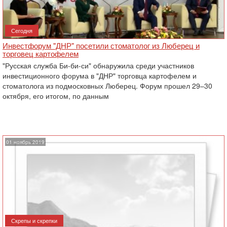
Сегодня
Инвестфорум "ДНР" посетили стоматолог из Люберец и
торговец картофелем
"Русская служба Би-би-си" обнаружила среди участников
инвестиционного форума в "ДНР" торговца картофелем и
стоматолога из подмосковных Люберец. Форум прошел 29–30
октября, его итогом, по данным
01 ноябрь 2019
Скрепы и скрепки