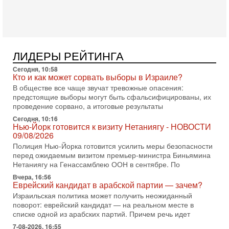
Ведет программу Александр Гур-Арье.
3-08-2026, 15:23
Иран задыхается. КСИР готовит удар! Россия теряет
последних союзников. Путин - псих!
В эфире ITON-TV доктор Эльдар Намазов , историк,
ЛИДЕРЫ РЕЙТИНГА
политолог, в прошлом – помощник Президента
Азербайджана Гейдара Алиева . Ведет программу
Сегодня, 10:58
Александр
Кто и как может сорвать выборы в Израиле?
В обществе все чаще звучат тревожные опасения:
3-08-2026, 11:09
предстоящие выборы могут быть сфальсифицированы, их
Выборы в Израиле в опасности?! ШАБАК формирует
проведение сорвано, а итоговые результаты
спецотдел
В этом выпуске мы разбираем одну из самых тревожных
Сегодня, 10:16
Нью-Йорк готовится к визиту Нетаниягу - НОВОСТИ
тем израильской политики. Известно, что израильская
09/08/2026
Служба общей безопасности (ШАБАК) создала
Полиция Нью-Йорка готовится усилить меры безопасности
3-08-2026, 08:32
перед ожидаемым визитом премьер-министра Биньямина
Трамп и Иран: последний шанс - НОВОСТИ
Нетаниягу на Генассамблею ООН в сентябре. По
03/08/2026
Вчера, 16:56
Президент США Дональд Трамп объявил о возобновлении
Еврейский кандидат в арабской партии — зачем?
переговоров с Ираном, но Тегеран пока не подтвердил
Израильская политика может получить неожиданный
готовность к диалогу. По словам американского
поворот: еврейский кандидат — на реальном месте в
2-08-2026, 08:42
списке одной из арабских партий. Причем речь идет
Трамп отменил удар по Ирану - НОВОСТИ
02/08/2026
7-08-2026, 16:55