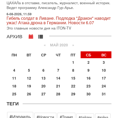
ЦАХАЛа в отставке, писатель, журналист, военный историк.
31-07-2026, 15:18
Ведет программу Александр Гур-Арье.
Иран готовит покушение на Нетаниягу! Трамп не
6-08-2026, 11:59
хочет эскалации, но КСИР готовит взрыв!
Гибель солдат в Ливане. Подлодка "Дракон" наводит
В эфире телеканала ITON-TV СЕРГЕЙ МИГДАЛЬ, эксперт
ужас! Атака дрона в Германии. Новости 6.07
по вопросам безопасности, офицер запаса
Это главные новости дня на ITON-TV
Международного управления полиции Израиля, автор
АРХИВ
31-07-2026, 09:02
Битва за разоружение ХАМАСа - НОВОСТИ
«
МАЙ 2020
»
31/07/2026
Сегодня президент США Дональд Трамп заявил о
ПН
ВТ
СР
ЧТ
ПТ
СБ
ВС
достижении исторического соглашения о полном
разоружении ХАМАСа и других вооруженных группировок в
1
2
3
30-07-2026, 17:59
4
5
6
7
8
9
10
Иран доведет Трампа до крайних мер? Разбор и
оценка от военного обозревателя Давида Шарпа
11
12
13
14
15
16
17
Ситуация вокруг противостояния Ирана и США накаляется
18
19
20
21
22
23
24
с каждым днем. Почему Трамп в самый последний момент
отменил решение о нанесении тяжелых ударов
25
26
27
28
29
30
31
30-07-2026, 16:54
ТЕГИ
Покупатель авиакомпании «Аркия» намерен
запретить полеты по субботам!
Вокруг возможной продажи авиакомпании «Аркия»
#Израиль
#Новости
#Трамп
#байден
#война