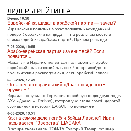
Трамп и Иран: последний шанс - НОВОСТИ
ЛИДЕРЫ РЕЙТИНГА
03/08/2026
Президент США Дональд Трамп объявил о возобновлении
Вчера, 16:56
переговоров с Ираном, но Тегеран пока не подтвердил
Еврейский кандидат в арабской партии — зачем?
готовность к диалогу. По словам американского
Израильская политика может получить неожиданный
поворот: еврейский кандидат — на реальном месте в
2-08-2026, 08:42
Трамп отменил удар по Ирану - НОВОСТИ
списке одной из арабских партий. Причем речь идет
02/08/2026
7-08-2026, 16:55
Президент США Дональд Трамп сегодня заявил об отмене
Арабо-еврейская партия изменит всё? Если
подготовленного удара по Ирану после обращений
появится...
Тегерана и других стран региона. По его словам,
Может ли в Израиле появиться полноценный арабо-
еврейский политический альянс? Что произойдет с
1-08-2026, 17:50
политическим раскладом сил, если арабский список
«Русский голос» Израиля: кто заберет его на этот
раз?
6-08-2026, 17:49
Оснащен ли израильский «Дракон» ядерным
Голоса русскоязычных репатриантов не раз кардинально
оружием?
меняли политический ландшафт Израиля. Достаточно
вспомнить взлет партии «Исраэль ба-алия», когда
Израиль получил от Германии новейшую подводную лодку
АХИ «Дракон» (Drakon), которая уже стала самой дорогой
31-07-2026, 17:00
субмариной в истории ЦАХАЛ. Но почему её
Тайны закрытых дверей: о чём на самом деле
молчат Трамп и Нетаньяху?
6-08-2026, 16:51
Как на самом деле погибли бойцы Ливане? Иран
Недавний визит премьер-министра Израиля Биньямина
нарывается! "Зверства" ШАБАКА
Нетаньяху в США и его встреча с Дональдом Трампом
В эфире телеканала ITON-TV Григорий Тамар, офицер
оставили больше вопросов, чем ответов. Полная