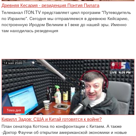
Древняя Кесария - резиденция Понтия Пилата
Телеканал ITON.TV представляет цикл программ "Путеводитель
по Израилю". Сегодня мы отправляемся в древнюю Кейсарию,
построенную Иродом Великим в I веке до нашей эры. Именно
там находилась резиденция
14 май 2020
Тема дня
Кирилл Задов: США и Китай готовятся к войне?
План сенатора Коттона по конфронтации с Китаем. А также
-Доктор Фауччи об открытии американской экономики и новые