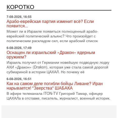
поворот: еврейский кандидат — на реальном месте в
КОРОТКО
списке одной из арабских партий. Причем речь идет
7-08-2026, 16:55
Арабо-еврейская партия изменит всё? Если
появится...
Может ли в Израиле появиться полноценный арабо-
еврейский политический альянс? Что произойдет с
политическим раскладом сил, если арабский список
6-08-2026, 17:49
Оснащен ли израильский «Дракон» ядерным
оружием?
Израиль получил от Германии новейшую подводную лодку
АХИ «Дракон» (Drakon), которая уже стала самой дорогой
субмариной в истории ЦАХАЛ. Но почему её
6-08-2026, 16:51
Как на самом деле погибли бойцы Ливане? Иран
нарывается! "Зверства" ШАБАКА
В эфире телеканала ITON-TV Григорий Тамар, офицер
ЦАХАЛа в отставке, писатель, журналист, военный историк.
Ведет программу Александр Гур-Арье.
6-08-2026, 08:20
«Дракон» усилил ВМС Израиля - НОВОСТИ