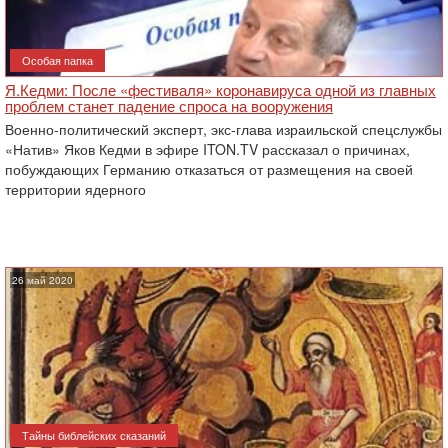
Особая папка
Я.Кедми: После «фестиваля» коронавируса одной из главных
проблем станет падение спроса на вооружения
Военно-политический эксперт, экс-глава израильской спецслужбы
«Натив» Яков Кедми в эфире ITON.TV рассказал о причинах,
побуждающих Германию отказаться от размещения на своей
территории ядерного
26 май 2020
Тайны библейских сказаний