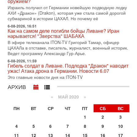
оружием?
меняли политический ландшафт Израиля. Достаточно
Израиль получил от Германии новейшую подводную лодку
вспомнить взлет партии «Исраэль ба-алия», когда
АХИ «Дракон» (Drakon), которая уже стала самой дорогой
31-07-2026, 17:00
субмариной в истории ЦАХАЛ. Но почему её
Тайны закрытых дверей: о чём на самом деле
молчат Трамп и Нетаньяху?
6-08-2026, 16:51
Как на самом деле погибли бойцы Ливане? Иран
Недавний визит премьер-министра Израиля Биньямина
нарывается! "Зверства" ШАБАКА
Нетаньяху в США и его встреча с Дональдом Трампом
В эфире телеканала ITON-TV Григорий Тамар, офицер
оставили больше вопросов, чем ответов. Полная
ЦАХАЛа в отставке, писатель, журналист, военный историк.
31-07-2026, 15:18
Ведет программу Александр Гур-Арье.
Иран готовит покушение на Нетаниягу! Трамп не
6-08-2026, 11:59
хочет эскалации, но КСИР готовит взрыв!
Гибель солдат в Ливане. Подлодка "Дракон" наводит
В эфире телеканала ITON-TV СЕРГЕЙ МИГДАЛЬ, эксперт
ужас! Атака дрона в Германии. Новости 6.07
по вопросам безопасности, офицер запаса
Это главные новости дня на ITON-TV
Международного управления полиции Израиля, автор
АРХИВ
31-07-2026, 09:02
Битва за разоружение ХАМАСа - НОВОСТИ
«
МАЙ 2020
»
31/07/2026
Сегодня президент США Дональд Трамп заявил о
ПН
ВТ
СР
ЧТ
ПТ
СБ
ВС
достижении исторического соглашения о полном
разоружении ХАМАСа и других вооруженных группировок в
1
2
3
30-07-2026, 17:59
4
5
6
7
8
9
10
Иран доведет Трампа до крайних мер? Разбор и
оценка от военного обозревателя Давида Шарпа
11
12
13
14
15
16
17