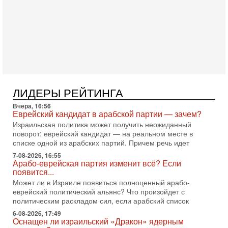
Александр
3-08-2026, 11:09
Выборы в Израиле в опасности?! ШАБАК формирует
спецотдел
В этом выпуске мы разбираем одну из самых тревожных
тем израильской политики. Известно, что израильская
Служба общей безопасности (ШАБАК) создала
3-08-2026, 08:32
Трамп и Иран: последний шанс - НОВОСТИ
ЛИДЕРЫ РЕЙТИНГА
03/08/2026
Президент США Дональд Трамп объявил о возобновлении
Вчера, 16:56
переговоров с Ираном, но Тегеран пока не подтвердил
Еврейский кандидат в арабской партии — зачем?
готовность к диалогу. По словам американского
Израильская политика может получить неожиданный
поворот: еврейский кандидат — на реальном месте в
2-08-2026, 08:42
списке одной из арабских партий. Причем речь идет
Трамп отменил удар по Ирану - НОВОСТИ
02/08/2026
7-08-2026, 16:55
Арабо-еврейская партия изменит всё? Если
Президент США Дональд Трамп сегодня заявил об отмене
появится...
подготовленного удара по Ирану после обращений
Тегерана и других стран региона. По его словам,
Может ли в Израиле появиться полноценный арабо-
еврейский политический альянс? Что произойдет с
1-08-2026, 17:50
политическим раскладом сил, если арабский список
«Русский голос» Израиля: кто заберет его на этот
раз?
6-08-2026, 17:49
Оснащен ли израильский «Дракон» ядерным
Голоса русскоязычных репатриантов не раз кардинально