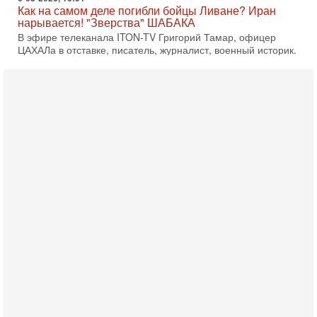
Как на самом деле погибли бойцы Ливане? Иран
нарывается! "Зверства" ШАБАКА
В эфире телеканала ITON-TV Григорий Тамар, офицер
ЦАХАЛа в отставке, писатель, журналист, военный историк.
Ведет программу Александр Гур-Арье.
6-08-2026, 08:20
«Дракон» усилил ВМС Израиля - НОВОСТИ
06/08/2026
Германия передала Израилю новейшую подводную лодку
АХИ «Дракон», которую называют самой мощной
субмариной на Ближнем Востоке. Передача прошла на
5-08-2026, 18:16
Сколько ещё Нетаниягу продержится у власти?
«Нетаниягу вечен?» — почему предстоящие выборы в
Израиле могут стать самыми интригующими? Биньямин
Нетаниягу снова уверенно заявляет, что победа на
5-08-2026, 08:51
Трамп пригрозил Ирану ударом - НОВОСТИ
05/08/2026
Президент США Дональд Трамп сегодня заявил, что
Ормузский пролив может быть открыт «очень скоро». По
его словам, если этого не произойдет, Иран ждет