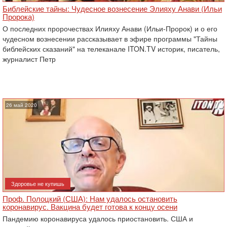
Библейские тайны: Чудесное вознесение Элияху Анави (Ильи
Пророка)
О последних пророчествах Илияху Анави (Ильи-Пророк) и о его
чудесном вознесении рассказывает в эфире программы "Тайны
библейских сказаний" на телеканале ITON.TV историк, писатель,
журналист Петр
26 май 2020
Здоровье не купишь
Проф. Полоцкий (США): Нам удалось остановить
коронавирус. Вакцина будет готова к концу осени
Пандемию коронавируса удалось приостановить. США и