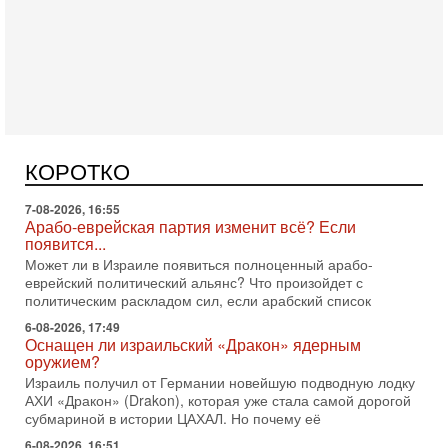
Вчера, 16:56
Еврейский кандидат в арабской партии — зачем?
Израильская политика может получить неожиданный
поворот: еврейский кандидат — на реальном месте в
КОРОТКО
списке одной из арабских партий. Причем речь идет
7-08-2026, 16:55
Арабо-еврейская партия изменит всё? Если
появится...
Может ли в Израиле появиться полноценный арабо-
еврейский политический альянс? Что произойдет с
политическим раскладом сил, если арабский список
6-08-2026, 17:49
Оснащен ли израильский «Дракон» ядерным
оружием?
Израиль получил от Германии новейшую подводную лодку
АХИ «Дракон» (Drakon), которая уже стала самой дорогой
субмариной в истории ЦАХАЛ. Но почему её
6-08-2026, 16:51