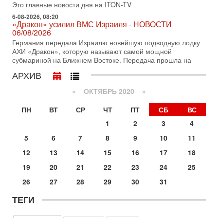
Это главные новости дня на ITON-TV
31-07-2026, 09:02
6-08-2026, 08:20
Битва за разоружение ХАМАСа - НОВОСТИ
«Дракон» усилил ВМС Израиля - НОВОСТИ
31/07/2026
06/08/2026
Сегодня президент США Дональд Трамп заявил о
Германия передала Израилю новейшую подводную лодку
достижении исторического соглашения о полном
АХИ «Дракон», которую называют самой мощной
разоружении ХАМАСа и других вооруженных группировок в
субмариной на Ближнем Востоке. Передача прошла на
30-07-2026, 17:59
АРХИВ
Иран доведет Трампа до крайних мер? Разбор и
оценка от военного обозревателя Давида Шарпа
«
ОКТЯБРЬ 2020
»
Ситуация вокруг противостояния Ирана и США накаляется
с каждым днем. Почему Трамп в самый последний момент
ПН
ВТ
СР
ЧТ
ПТ
СБ
ВС
отменил решение о нанесении тяжелых ударов
1
2
3
4
30-07-2026, 16:54
Покупатель авиакомпании «Аркия» намерен
5
6
7
8
9
10
11
запретить полеты по субботам!
12
13
14
15
16
17
18
Вокруг возможной продажи авиакомпании «Аркия»
разгорается громкий конфликт.
19
20
21
22
23
24
25
30-07-2026, 08:16
26
27
28
29
30
31
Трамп готовит удар по Ирану - НОВОСТИ 30/07/2026
Президент США Дональд Трамп сегодня рассматривает
ТЕГИ
возможность масштабной военной операции против Ирана
после ракетной атаки на американскую базу в