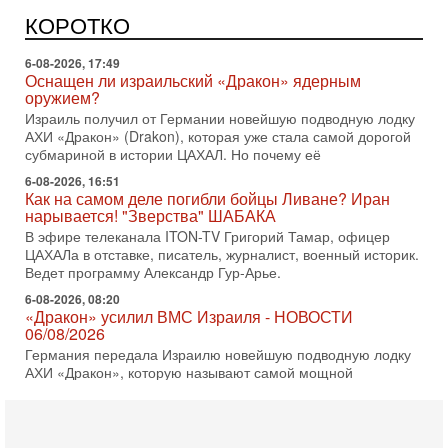
Может ли в Израиле появиться полноценный арабо-
еврейский политический альянс? Что произойдет с
КОРОТКО
политическим раскладом сил, если арабский список
6-08-2026, 17:49
Оснащен ли израильский «Дракон» ядерным
оружием?
Израиль получил от Германии новейшую подводную лодку
АХИ «Дракон» (Drakon), которая уже стала самой дорогой
субмариной в истории ЦАХАЛ. Но почему её
6-08-2026, 16:51
Как на самом деле погибли бойцы Ливане? Иран
нарывается! "Зверства" ШАБАКА
В эфире телеканала ITON-TV Григорий Тамар, офицер
ЦАХАЛа в отставке, писатель, журналист, военный историк.
Ведет программу Александр Гур-Арье.
6-08-2026, 08:20
«Дракон» усилил ВМС Израиля - НОВОСТИ
06/08/2026
Германия передала Израилю новейшую подводную лодку
АХИ «Дракон», которую называют самой мощной
субмариной на Ближнем Востоке. Передача прошла на
5-08-2026, 18:16
Сколько ещё Нетаниягу продержится у власти?