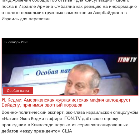
посла в Израиле Армена Смбатяна как реакцию на информацию
о полете нескольких грузовых самолетов из Азербайджана в
Израиль для перевозки
02 октябрь 2020
Особая папка
Я. Кедми: Американская журналистская мафия аплодирует
Байдену, принимая рвотный порошок
Военно-политический эксперт, экс-глава израильской спецслужбы
«Натив» Яков Кедми в эфире ITON.TV даёт свою оценку
прошедшим в Кливленде первым из серии запланированных
дебатов между президентом США