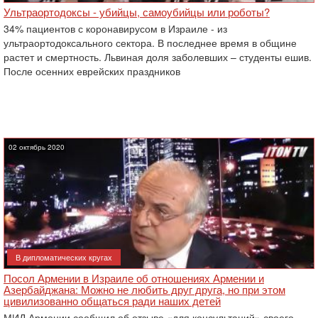
Ультраортодоксы - убийцы, самоубийцы или роботы?
34% пациентов с коронавирусом в Израиле - из
ультраортодоксального сектора. В последнее время в общине
растет и смертность. Львиная доля заболевших – студенты ешив.
После осенних еврейских праздников
02 октябрь 2020
В дипломатических кругах
Посол Армении в Израиле об отношениях Армении и
Азербайджана: Можно не любить друг друга, но при этом
цивилизованно общаться ради наших детей
МИД Армении сообщил об отзыве «для консультаций» своего