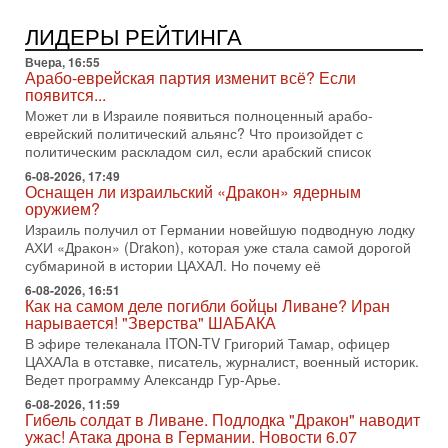
2-08-2026, 08:42
Трамп отменил удар по Ирану - НОВОСТИ
ЛИДЕРЫ РЕЙТИНГА
02/08/2026
Президент США Дональд Трамп сегодня заявил об отмене
Вчера, 16:55
подготовленного удара по Ирану после обращений
Арабо-еврейская партия изменит всё? Если
Тегерана и других стран региона. По его словам,
появится...
Может ли в Израиле появиться полноценный арабо-
1-08-2026, 17:50
еврейский политический альянс? Что произойдет с
«Русский голос» Израиля: кто заберет его на этот
политическим раскладом сил, если арабский список
раз?
Голоса русскоязычных репатриантов не раз кардинально
6-08-2026, 17:49
Оснащен ли израильский «Дракон» ядерным
меняли политический ландшафт Израиля. Достаточно
оружием?
вспомнить взлет партии «Исраэль ба-алия», когда
Израиль получил от Германии новейшую подводную лодку
31-07-2026, 17:00
АХИ «Дракон» (Drakon), которая уже стала самой дорогой
Тайны закрытых дверей: о чём на самом деле
субмариной в истории ЦАХАЛ. Но почему её
молчат Трамп и Нетаньяху?
6-08-2026, 16:51
Недавний визит премьер-министра Израиля Биньямина
Как на самом деле погибли бойцы Ливане? Иран
Нетаньяху в США и его встреча с Дональдом Трампом
нарывается! "Зверства" ШАБАКА
оставили больше вопросов, чем ответов. Полная
В эфире телеканала ITON-TV Григорий Тамар, офицер
31-07-2026, 15:18
ЦАХАЛа в отставке, писатель, журналист, военный историк.
Иран готовит покушение на Нетаниягу! Трамп не
Ведет программу Александр Гур-Арье.
хочет эскалации, но КСИР готовит взрыв!
6-08-2026, 11:59
В эфире телеканала ITON-TV СЕРГЕЙ МИГДАЛЬ, эксперт
Гибель солдат в Ливане. Подлодка "Дракон" наводит
по вопросам безопасности, офицер запаса
ужас! Атака дрона в Германии. Новости 6.07
Международного управления полиции Израиля, автор