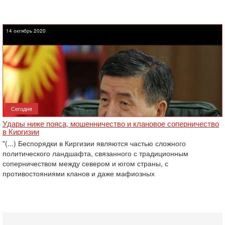
14 октябрь 2020
Сегодня
Удары ниже пояса, мошенничество и клановое соперничество
в Киргизии
"(...) Беспорядки в Киргизии являются частью сложного
политического ландшафта, связанного с традиционным
соперничеством между севером и югом страны, с
противостояниями кланов и даже мафиозных