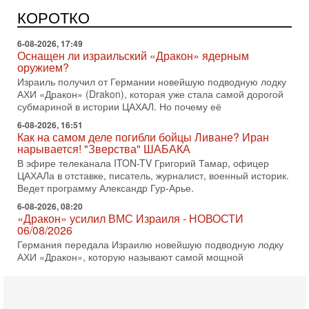
Может ли в Израиле появиться полноценный арабо-
еврейский политический альянс? Что произойдет с
КОРОТКО
политическим раскладом сил, если арабский список
6-08-2026, 17:49
Оснащен ли израильский «Дракон» ядерным
оружием?
Израиль получил от Германии новейшую подводную лодку
АХИ «Дракон» (Drakon), которая уже стала самой дорогой
субмариной в истории ЦАХАЛ. Но почему её
6-08-2026, 16:51
Как на самом деле погибли бойцы Ливане? Иран
нарывается! "Зверства" ШАБАКА
В эфире телеканала ITON-TV Григорий Тамар, офицер
ЦАХАЛа в отставке, писатель, журналист, военный историк.
Ведет программу Александр Гур-Арье.
6-08-2026, 08:20
«Дракон» усилил ВМС Израиля - НОВОСТИ
06/08/2026
Германия передала Израилю новейшую подводную лодку
АХИ «Дракон», которую называют самой мощной
субмариной на Ближнем Востоке. Передача прошла на
5-08-2026, 18:16
Сколько ещё Нетаниягу продержится у власти?