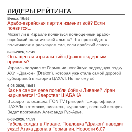
2-08-2026, 08:42
Трамп отменил удар по Ирану - НОВОСТИ
ЛИДЕРЫ РЕЙТИНГА
02/08/2026
Президент США Дональд Трамп сегодня заявил об отмене
Вчера, 16:55
подготовленного удара по Ирану после обращений
Арабо-еврейская партия изменит всё? Если
Тегерана и других стран региона. По его словам,
появится...
Может ли в Израиле появиться полноценный арабо-
1-08-2026, 17:50
еврейский политический альянс? Что произойдет с
«Русский голос» Израиля: кто заберет его на этот
политическим раскладом сил, если арабский список
раз?
Голоса русскоязычных репатриантов не раз кардинально
6-08-2026, 17:49
Оснащен ли израильский «Дракон» ядерным
меняли политический ландшафт Израиля. Достаточно
оружием?
вспомнить взлет партии «Исраэль ба-алия», когда
Израиль получил от Германии новейшую подводную лодку
31-07-2026, 17:00
АХИ «Дракон» (Drakon), которая уже стала самой дорогой
Тайны закрытых дверей: о чём на самом деле
субмариной в истории ЦАХАЛ. Но почему её
молчат Трамп и Нетаньяху?
6-08-2026, 16:51
Недавний визит премьер-министра Израиля Биньямина
Как на самом деле погибли бойцы Ливане? Иран
Нетаньяху в США и его встреча с Дональдом Трампом
нарывается! "Зверства" ШАБАКА
оставили больше вопросов, чем ответов. Полная
В эфире телеканала ITON-TV Григорий Тамар, офицер
31-07-2026, 15:18
ЦАХАЛа в отставке, писатель, журналист, военный историк.
Иран готовит покушение на Нетаниягу! Трамп не
Ведет программу Александр Гур-Арье.
хочет эскалации, но КСИР готовит взрыв!
6-08-2026, 11:59
В эфире телеканала ITON-TV СЕРГЕЙ МИГДАЛЬ, эксперт
Гибель солдат в Ливане. Подлодка "Дракон" наводит
по вопросам безопасности, офицер запаса
ужас! Атака дрона в Германии. Новости 6.07
Международного управления полиции Израиля, автор