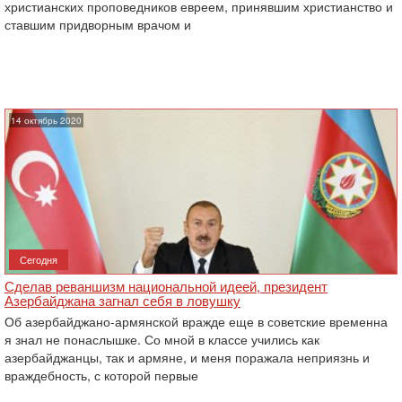
христианских проповедников евреем, принявшим христианство и
ставшим придворным врачом и
14 октябрь 2020
Сегодня
Сделав реваншизм национальной идеей, президент
Азербайджана загнал себя в ловушку
Об азербайджано-армянской вражде еще в советские временна
я знал не понаслышке. Со мной в классе учились как
азербайджанцы, так и армяне, и меня поражала неприязнь и
враждебность, с которой первые