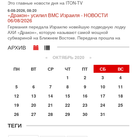
Это главные новости дня на ITON-TV
31-07-2026, 09:02
6-08-2026, 08:20
Битва за разоружение ХАМАСа - НОВОСТИ
«Дракон» усилил ВМС Израиля - НОВОСТИ
31/07/2026
06/08/2026
Сегодня президент США Дональд Трамп заявил о
Германия передала Израилю новейшую подводную лодку
достижении исторического соглашения о полном
АХИ «Дракон», которую называют самой мощной
разоружении ХАМАСа и других вооруженных группировок в
субмариной на Ближнем Востоке. Передача прошла на
30-07-2026, 17:59
АРХИВ
Иран доведет Трампа до крайних мер? Разбор и
оценка от военного обозревателя Давида Шарпа
«
ОКТЯБРЬ 2020
»
Ситуация вокруг противостояния Ирана и США накаляется
с каждым днем. Почему Трамп в самый последний момент
ПН
ВТ
СР
ЧТ
ПТ
СБ
ВС
отменил решение о нанесении тяжелых ударов
1
2
3
4
30-07-2026, 16:54
Покупатель авиакомпании «Аркия» намерен
5
6
7
8
9
10
11
запретить полеты по субботам!
12
13
14
15
16
17
18
Вокруг возможной продажи авиакомпании «Аркия»
разгорается громкий конфликт.
19
20
21
22
23
24
25
30-07-2026, 08:16
26
27
28
29
30
31
Трамп готовит удар по Ирану - НОВОСТИ 30/07/2026
Президент США Дональд Трамп сегодня рассматривает
ТЕГИ
возможность масштабной военной операции против Ирана
после ракетной атаки на американскую базу в