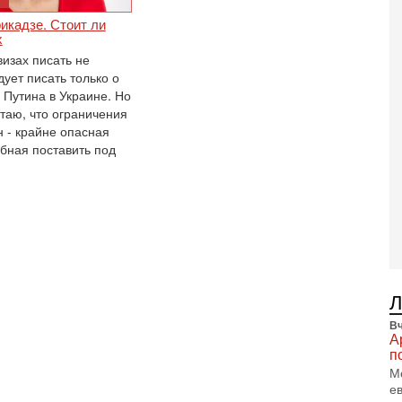
В
Ц
икадзе. Стоит ли
и
х
визах писать не
3-
И
дует писать только о
т
 Путина в Украине. Но
В
таю, что ограничения
п
н - крайне опасная
А
обная поставить под
А
3-
В
ф
В
те
С
3-
Т
0
Вч
П
А
в
п
не
М
а
е