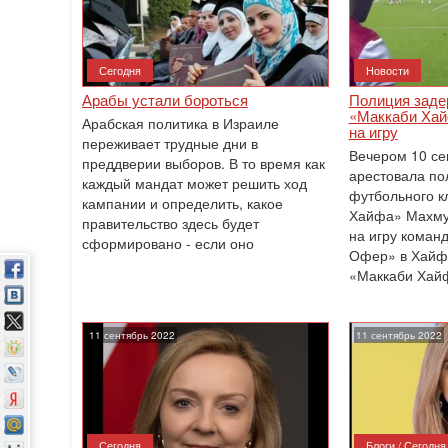
Сегодня
Новости
Арабы устали бороться
Полиция заде
«Маккаби Хай
Арабская политика в Израиле
на игру
переживает трудные дни в
Вечером 10 се
преддверии выборов. В то время как
арестовала по
каждый мандат может решить ход
футбольного к
кампании и определить, какое
Хайфа» Махму
правительство здесь будет
на игру коман
сформировано - если оно
Офер» в Хайфе
«Маккаби Хайф
11 сентябрь 2022
11 сентябрь 2022
Сегодня
Блоги / Сегодня