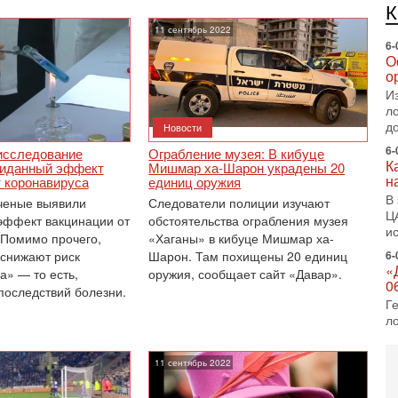
е
п
11 сентябрь 2022
6-
О
о
И
л
д
Новости
6-
исследование
Ограбление музея: В кибуце
К
жиданный эффект
Мишмар ха-Шарон украдены 20
н
т коронавируса
единиц оружия
В
ченые выявили
Следователи полиции изучают
Ц
эффект вакцинации от
обстоятельства ограбления музея
и
 Помимо прочего,
«Хаганы» в кибуце Мишмар ха-
 снижают риск
Шарон. Там похищены 20 единиц
6-
«
а» — то есть,
оружия, сообщает сайт «Давар».
0
последствий болезни.
Г
л
с
5-
11 сентябрь 2022
С
«