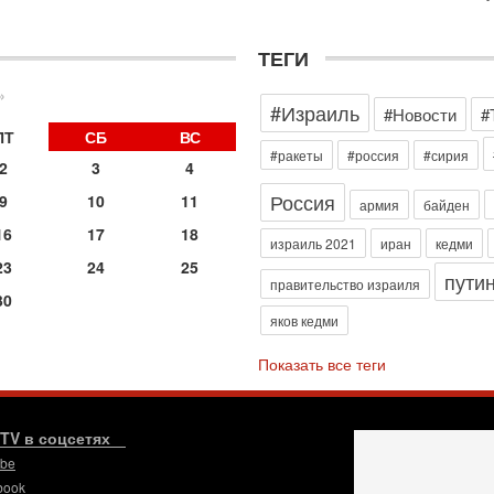
э
М
ТЕГИ
31
Б
3
»
#Израиль
#Новости
#
С
д
ПТ
СБ
ВС
р
#ракеты
#россия
#сирия
2
3
4
г
Россия
9
10
11
30
армия
байден
И
16
17
18
о
израиль 2021
иран
кедми
С
23
24
25
пути
н
правительство израиля
30
п
яков кедми
т
30
Показать все теги
П
з
В
р
.TV в соцсетях
ube
30
Т
book