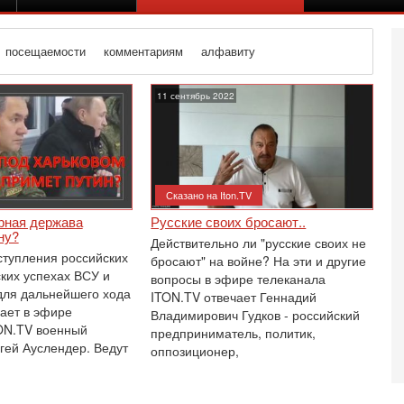
посещаемости
комментариям
алфавиту
11 сентябрь 2022
Сказано на Iton.TV
рная держава
Русские своих бросают..
ну?
Действительно ли "русские своих не
ступления российских
бросают" на войне? На эти и другие
ских успехах ВСУ и
вопросы в эфире телеканала
для дальнейшего хода
ITON.TV отвечает Геннадий
ает в эфире
Владимирович Гудков - российский
ON.TV военный
предприниматель, политик,
Вч
гей Ауслендер. Ведут
оппозиционер,
А
п
М