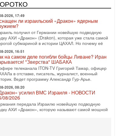
врейский политический альянс? Что произойдет с
КОРОТКО
олитическим раскладом сил, если арабский список
08-2026, 17:49
снащен ли израильский «Дракон» ядерным
ружием?
зраиль получил от Германии новейшую подводную
одку АХИ «Дракон» (Drakon), которая уже стала самой
орогой субмариной в истории ЦАХАЛ. Но почему её
08-2026, 16:51
ак на самом деле погибли бойцы Ливане? Иран
арывается! "Зверства" ШАБАКА
 эфире телеканала ITON-TV Григорий Тамар, офицер
АХАЛа в отставке, писатель, журналист, военный
сторик. Ведет программу Александр Гур-Арье.
08-2026, 08:20
Дракон» усилил ВМС Израиля - НОВОСТИ
6/08/2026
ермания передала Израилю новейшую подводную
одку АХИ «Дракон», которую называют самой мощной
убмариной на Ближнем Востоке. Передача прошла на
08-2026, 18:16
колько ещё Нетаниягу продержится у власти?
Нетаниягу вечен?» — почему предстоящие выборы в