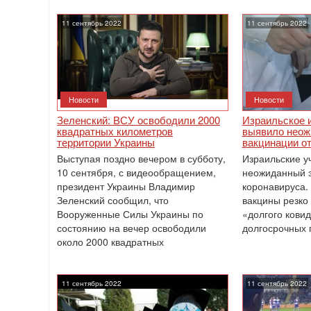
11 сентябрь 2022
11 сентябрь 2022
Новости
Новости
Зеленский: ВСУ освободили 2000
Израильское 
квадратных километров
выявило нео
территории Украины
вакцинации о
Выступая поздно вечером в субботу,
Израильские у
10 сентября, с видеообращением,
неожиданный 
президент Украины Владимир
коронавируса.
Зеленский сообщил, что
вакцины резко
Вооруженные Силы Украины по
«долгого ковид
состоянию на вечер освободили
долгосрочных 
около 2000 квадратных
11 сентябрь 2022
11 сентябрь 2022