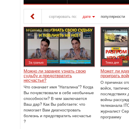
сортировать по:
дате
популярности
Iton TV
» Материалы за 11.09.2022
11 сентябрь 2022
11 сентябрь 2022
За гранью
Тема дня
Можно ли заранее узнать свою
Может ли яде
судьбу и предотвратить
проиграть вой
несчастье?
О причинах от
Что означает имя "Наталина"? Когда
войск, тактиче
Вы почувствовали в себе необычные
последствиях 
способности? В чем заключается
войны рассужд
Ваш дар? Как Вы работаете: что
телеканала IT
помогает Вам диагностровать
журналист Сер
болезнь и предотвратить несчастье
программу
?