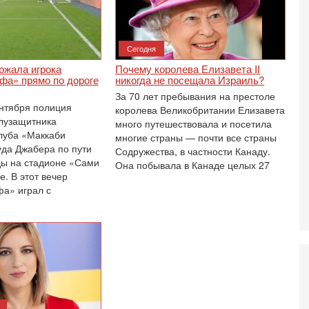
И
Н
5-
Сегодня
Т
0
ржала игрока
Почему королева Елизавета II
П
фа» прямо по дороге
никогда не посещала Израиль?
О
За 70 лет пребывания на престоле
ег
нтября полиция
королева Великобритании Елизавета
лузащитника
4-
много путешествовала и посетила
Т
луба «Маккаби
многие страны — почти все страны
У
да Джабера по пути
Содружества, в частности Канаду.
С
ды на стадионе «Сами
Она побывала в Канаде целых 27
С
. В этот вечер
к
а» играл с
3-
«
С
до
о
3-
Х
И