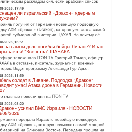
олитическим раскладом сил, если арабский список
08-2026, 08:42
рамп отменил удар по Ирану - НОВОСТИ
08-2026, 17:49
2/08/2026
снащен ли израильский «Дракон» ядерным
ружием?
резидент США Дональд Трамп сегодня заявил об
тмене подготовленного удара по Ирану после
зраиль получил от Германии новейшую подводную
бращений Тегерана и других стран региона. По его
одку АХИ «Дракон» (Drakon), которая уже стала самой
ловам,
орогой субмариной в истории ЦАХАЛ. Но почему её
08-2026, 16:51
08-2026, 17:50
ак на самом деле погибли бойцы Ливане? Иран
Русский голос» Израиля: кто заберет его на этот
арывается! "Зверства" ШАБАКА
аз?
 эфире телеканала ITON-TV Григорий Тамар, офицер
олоса русскоязычных репатриантов не раз кардинально
АХАЛа в отставке, писатель, журналист, военный
еняли политический ландшафт Израиля. Достаточно
сторик. Ведет программу Александр Гур-Арье.
спомнить взлет партии «Исраэль ба-алия», когда
08-2026, 11:59
-07-2026, 17:00
ибель солдат в Ливане. Подлодка "Дракон"
айны закрытых дверей: о чём на самом деле
аводит ужас! Атака дрона в Германии. Новости
олчат Трамп и Нетаньяху?
.07
едавний визит премьер-министра Израиля Биньямина
то главные новости дня на ITON-TV
етаньяху в США и его встреча с Дональдом Трампом
ставили больше вопросов, чем ответов. Полная
08-2026, 08:20
Дракон» усилил ВМС Израиля - НОВОСТИ
-07-2026, 15:18
6/08/2026
ран готовит покушение на Нетаниягу! Трамп не
ермания передала Израилю новейшую подводную
очет эскалации, но КСИР готовит взрыв!
одку АХИ «Дракон», которую называют самой мощной
 эфире телеканала ITON-TV СЕРГЕЙ МИГДАЛЬ,
убмариной на Ближнем Востоке. Передача прошла на