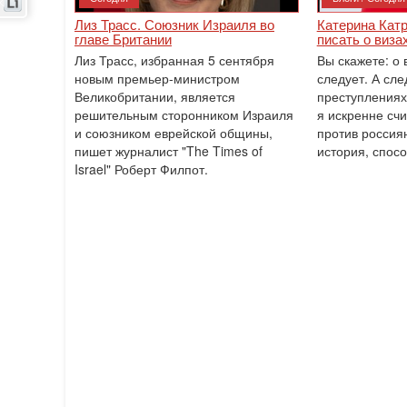
Лиз Трасс. Союзник Израиля во
Катерина Катр
главе Британии
писать о виза
Лиз Трасс, избранная 5 сентября
Вы скажете: о 
новым премьер-министром
следует. А сле
Великобритании, является
преступлениях
решительным сторонником Израиля
я искренне счи
и союзником еврейской общины,
против россия
пишет журналист "The Times of
история, спос
Israel" Роберт Филпот.