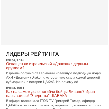
Президент США Дональд Трамп сегодня заявил об отмене
подготовленного удара по Ирану после обращений
Тегерана и других стран региона. По его словам,
1-08-2026, 17:50
«Русский голос» Израиля: кто заберет его на этот
раз?
Голоса русскоязычных репатриантов не раз кардинально
меняли политический ландшафт Израиля. Достаточно
вспомнить взлет партии «Исраэль ба-алия», когда
31-07-2026, 17:00
Тайны закрытых дверей: о чём на самом деле
ЛИДЕРЫ РЕЙТИНГА
молчат Трамп и Нетаньяху?
Вчера, 17:49
Недавний визит премьер-министра Израиля Биньямина
Оснащен ли израильский «Дракон» ядерным
Нетаньяху в США и его встреча с Дональдом Трампом
оружием?
оставили больше вопросов, чем ответов. Полная
Израиль получил от Германии новейшую подводную лодку
31-07-2026, 15:18
АХИ «Дракон» (Drakon), которая уже стала самой дорогой
Иран готовит покушение на Нетаниягу! Трамп не
субмариной в истории ЦАХАЛ. Но почему её
хочет эскалации, но КСИР готовит взрыв!
Вчера, 16:51
В эфире телеканала ITON-TV СЕРГЕЙ МИГДАЛЬ, эксперт
Как на самом деле погибли бойцы Ливане? Иран
по вопросам безопасности, офицер запаса
нарывается! "Зверства" ШАБАКА
Международного управления полиции Израиля, автор
В эфире телеканала ITON-TV Григорий Тамар, офицер
ЦАХАЛа в отставке, писатель, журналист, военный историк.
31-07-2026, 09:02