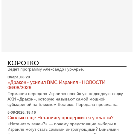
Вчера, 17:49
Оснащен ли израильский «Дракон» ядерным
оружием?
Израиль получил от Германии новейшую подводную лодку
АХИ «Дракон» (Drakon), которая уже стала самой дорогой
субмариной в истории ЦАХАЛ. Но почему её
Вчера, 16:51
Как на самом деле погибли бойцы Ливане? Иран
нарывается! "Зверства" ШАБАКА
В эфире телеканала ITON-TV Григорий Тамар, офицер
КОРОТКО
ЦАХАЛа в отставке, писатель, журналист, военный историк.
Ведет программу Александр Гур-Арье.
Вчера, 08:20
«Дракон» усилил ВМС Израиля - НОВОСТИ
06/08/2026
Германия передала Израилю новейшую подводную лодку
АХИ «Дракон», которую называют самой мощной
субмариной на Ближнем Востоке. Передача прошла на
5-08-2026, 18:16
Сколько ещё Нетаниягу продержится у власти?
«Нетаниягу вечен?» — почему предстоящие выборы в
Израиле могут стать самыми интригующими? Биньямин