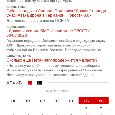
Битва за разоружение ХАМАСа - НОВОСТИ
Ведет программу Александр Гур-Арье.
31/07/2026
Вчера, 11:59
Сегодня президент США Дональд Трамп заявил о
Гибель солдат в Ливане. Подлодка "Дракон" наводит
достижении исторического соглашения о полном
ужас! Атака дрона в Германии. Новости 6.07
разоружении ХАМАСа и других вооруженных группировок в
Это главные новости дня на ITON-TV
30-07-2026, 17:59
Вчера, 08:20
Иран доведет Трампа до крайних мер? Разбор и
«Дракон» усилил ВМС Израиля - НОВОСТИ
оценка от военного обозревателя Давида Шарпа
06/08/2026
Ситуация вокруг противостояния Ирана и США накаляется
Германия передала Израилю новейшую подводную лодку
с каждым днем. Почему Трамп в самый последний момент
АХИ «Дракон», которую называют самой мощной
отменил решение о нанесении тяжелых ударов
субмариной на Ближнем Востоке. Передача прошла на
5-08-2026, 18:16
30-07-2026, 16:54
Сколько ещё Нетаниягу продержится у власти?
Покупатель авиакомпании «Аркия» намерен
запретить полеты по субботам!
«Нетаниягу вечен?» — почему предстоящие выборы в
Израиле могут стать самыми интригующими? Биньямин
Вокруг возможной продажи авиакомпании «Аркия»
Нетаниягу снова уверенно заявляет, что победа на
разгорается громкий конфликт.
АРХИВ
30-07-2026, 08:16
Трамп готовит удар по Ирану - НОВОСТИ 30/07/2026
«
АВГУСТ 2026 »
Президент США Дональд Трамп сегодня рассматривает
возможность масштабной военной операции против Ирана
ПН
ВТ
СР
ЧТ
ПТ
СБ
ВС
после ракетной атаки на американскую базу в
1
2
29-07-2026, 18:28
Трамп взбешен атакой на базы! Иран играет с огнем.