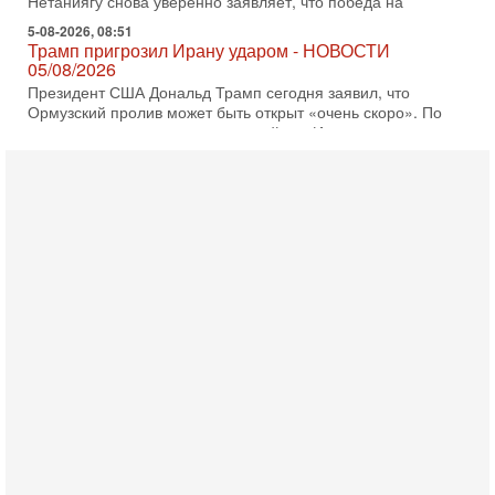
Нетаниягу снова уверенно заявляет, что победа на
5-08-2026, 08:51
Трамп пригрозил Ирану ударом - НОВОСТИ
05/08/2026
Президент США Дональд Трамп сегодня заявил, что
Ормузский пролив может быть открыт «очень скоро». По
его словам, если этого не произойдет, Иран ждет
4-08-2026, 20:08
Трамп выбирает подходящий момент для удара!
Украину никогда не примут в НАТО
Сегодня гость нашей студии капитан 1-го ранга ВМC США
(в отставке) Гарри (Юрий) Табах, в прошлом: командир
антитеррористического центра НАТО в
3-08-2026, 19:07
«Либо в армию — либо в тюрьму?»
Ситуация вокруг призыва ультраортодоксов в ЦАХАЛ
достигла точки кипения. Попытки принять закон,
освобождающий уклоняющихся харедим от арестов,
3-08-2026, 17:18
Хватит отменять атаки! ЦАХАЛ - не игрушка!
Израиль готов ударить по Ирану!
В эфире телеканала ITON-TV Григорий Тамар, офицер
ЦАХАЛа в отставке, писатель, журналист, военный историк.