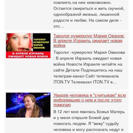
повлиять на нее невозможно.
Остается смириться и жить скучной,
однообразной жизнью, лишенной
радости и любви. На самом деле -
это…
Таролог-нумеролог Мария Ованов:
В апреле Израиль ожидает новая
война
Таролог -нумеролог Мария Ованова
: В апреле Израиль ожидает новая
война Новости Израиля читайте на
сайте Детали Подпишитесь на наш
телеграм-канал Сайт телеканала
ITON.TV Телеканал ITON.TV в…
Увидев человека я "считываю" всю
информацию о нем и после этого
помогаю
В 12 лет мне явилась Божья Матерь
и у меня открыля Божий дар
помогать людям. Я "вижу" судьбу
человека и могу распознать недуг и