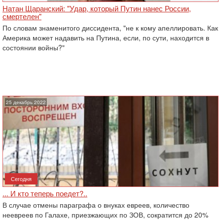
Натан Щаранский: "Удар, который Путин нанес России,
смертелен"
По словам знаменитого диссидента, "не к кому апеллировать. Как
Америка может надавить на Путина, если, по сути, находится в
состоянии войны?"
25 декабрь 2022
Сегодня
... И кто теперь поедет?..
В случае отмены параграфа о внуках евреев, количество
неевреев по Галахе, приезжающих по ЗОВ, сократится до 20%