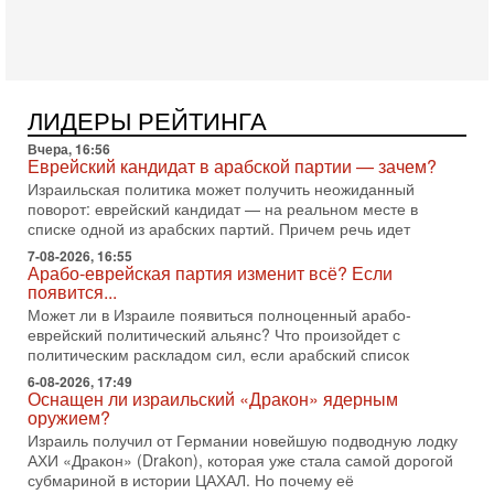
В этом выпуске мы разбираем одну из самых тревожных
тем израильской политики. Известно, что израильская
Служба общей безопасности (ШАБАК) создала
3-08-2026, 08:32
Трамп и Иран: последний шанс - НОВОСТИ
ЛИДЕРЫ РЕЙТИНГА
03/08/2026
Президент США Дональд Трамп объявил о возобновлении
Вчера, 16:56
переговоров с Ираном, но Тегеран пока не подтвердил
Еврейский кандидат в арабской партии — зачем?
готовность к диалогу. По словам американского
Израильская политика может получить неожиданный
поворот: еврейский кандидат — на реальном месте в
2-08-2026, 08:42
списке одной из арабских партий. Причем речь идет
Трамп отменил удар по Ирану - НОВОСТИ
02/08/2026
7-08-2026, 16:55
Арабо-еврейская партия изменит всё? Если
Президент США Дональд Трамп сегодня заявил об отмене
появится...
подготовленного удара по Ирану после обращений
Тегерана и других стран региона. По его словам,
Может ли в Израиле появиться полноценный арабо-
еврейский политический альянс? Что произойдет с
1-08-2026, 17:50
политическим раскладом сил, если арабский список
«Русский голос» Израиля: кто заберет его на этот
раз?
6-08-2026, 17:49
Оснащен ли израильский «Дракон» ядерным
Голоса русскоязычных репатриантов не раз кардинально
оружием?
меняли политический ландшафт Израиля. Достаточно
Израиль получил от Германии новейшую подводную лодку
вспомнить взлет партии «Исраэль ба-алия», когда
АХИ «Дракон» (Drakon), которая уже стала самой дорогой
31-07-2026, 17:00
субмариной в истории ЦАХАЛ. Но почему её
Тайны закрытых дверей: о чём на самом деле