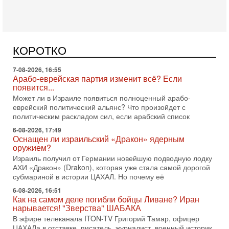
Вчера, 16:56
Еврейский кандидат в арабской партии — зачем?
Израильская политика может получить неожиданный
поворот: еврейский кандидат — на реальном месте в
КОРОТКО
списке одной из арабских партий. Причем речь идет
7-08-2026, 16:55
Арабо-еврейская партия изменит всё? Если
появится...
Может ли в Израиле появиться полноценный арабо-
еврейский политический альянс? Что произойдет с
политическим раскладом сил, если арабский список
6-08-2026, 17:49
Оснащен ли израильский «Дракон» ядерным
оружием?
Израиль получил от Германии новейшую подводную лодку
АХИ «Дракон» (Drakon), которая уже стала самой дорогой
субмариной в истории ЦАХАЛ. Но почему её
6-08-2026, 16:51
Как на самом деле погибли бойцы Ливане? Иран
нарывается! "Зверства" ШАБАКА
В эфире телеканала ITON-TV Григорий Тамар, офицер
ЦАХАЛа в отставке, писатель, журналист, военный историк.