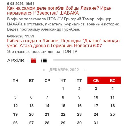
молчат Трамп и Нетаньяху?
6-08-2026, 16:51
Как на самом деле погибли бойцы Ливане? Иран
Недавний визит премьер-министра Израиля Биньямина
нарывается! "Зверства" ШАБАКА
Нетаньяху в США и его встреча с Дональдом Трампом
В эфире телеканала ITON-TV Григорий Тамар, офицер
оставили больше вопросов, чем ответов. Полная
ЦАХАЛа в отставке, писатель, журналист, военный историк.
31-07-2026, 15:18
Ведет программу Александр Гур-Арье.
Иран готовит покушение на Нетаниягу! Трамп не
6-08-2026, 11:59
хочет эскалации, но КСИР готовит взрыв!
Гибель солдат в Ливане. Подлодка "Дракон" наводит
В эфире телеканала ITON-TV СЕРГЕЙ МИГДАЛЬ, эксперт
ужас! Атака дрона в Германии. Новости 6.07
по вопросам безопасности, офицер запаса
Это главные новости дня на ITON-TV
Международного управления полиции Израиля, автор
АРХИВ
31-07-2026, 09:02
Битва за разоружение ХАМАСа - НОВОСТИ
«
ДЕКАБРЬ 2022
»
31/07/2026
Сегодня президент США Дональд Трамп заявил о
ПН
ВТ
СР
ЧТ
ПТ
СБ
ВС
достижении исторического соглашения о полном
разоружении ХАМАСа и других вооруженных группировок в
1
2
3
4
30-07-2026, 17:59
5
6
7
8
9
10
11
Иран доведет Трампа до крайних мер? Разбор и
оценка от военного обозревателя Давида Шарпа
12
13
14
15
16
17
18
Ситуация вокруг противостояния Ирана и США накаляется
19
20
21
22
23
24
25
с каждым днем. Почему Трамп в самый последний момент
отменил решение о нанесении тяжелых ударов
26
27
28
29
30
31