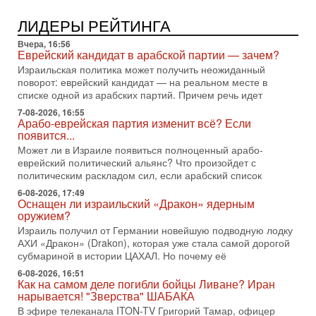
3-08-2026, 08:32
Трамп и Иран: последний шанс - НОВОСТИ
ЛИДЕРЫ РЕЙТИНГА
03/08/2026
Президент США Дональд Трамп объявил о возобновлении
Вчера, 16:56
переговоров с Ираном, но Тегеран пока не подтвердил
Еврейский кандидат в арабской партии — зачем?
готовность к диалогу. По словам американского
Израильская политика может получить неожиданный
поворот: еврейский кандидат — на реальном месте в
2-08-2026, 08:42
списке одной из арабских партий. Причем речь идет
Трамп отменил удар по Ирану - НОВОСТИ
02/08/2026
7-08-2026, 16:55
Арабо-еврейская партия изменит всё? Если
Президент США Дональд Трамп сегодня заявил об отмене
появится...
подготовленного удара по Ирану после обращений
Тегерана и других стран региона. По его словам,
Может ли в Израиле появиться полноценный арабо-
еврейский политический альянс? Что произойдет с
1-08-2026, 17:50
политическим раскладом сил, если арабский список
«Русский голос» Израиля: кто заберет его на этот
раз?
6-08-2026, 17:49
Оснащен ли израильский «Дракон» ядерным
Голоса русскоязычных репатриантов не раз кардинально
оружием?
меняли политический ландшафт Израиля. Достаточно
Израиль получил от Германии новейшую подводную лодку
вспомнить взлет партии «Исраэль ба-алия», когда
АХИ «Дракон» (Drakon), которая уже стала самой дорогой
31-07-2026, 17:00
субмариной в истории ЦАХАЛ. Но почему её
Тайны закрытых дверей: о чём на самом деле
молчат Трамп и Нетаньяху?
6-08-2026, 16:51
Как на самом деле погибли бойцы Ливане? Иран
Недавний визит премьер-министра Израиля Биньямина
нарывается! "Зверства" ШАБАКА
Нетаньяху в США и его встреча с Дональдом Трампом
В эфире телеканала ITON-TV Григорий Тамар, офицер
оставили больше вопросов, чем ответов. Полная