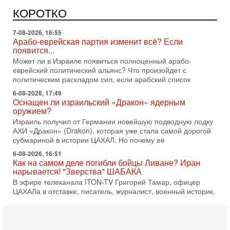
Израильская политика может получить неожиданный
поворот: еврейский кандидат — на реальном месте в
КОРОТКО
списке одной из арабских партий. Причем речь идет
7-08-2026, 16:55
Арабо-еврейская партия изменит всё? Если
появится...
Может ли в Израиле появиться полноценный арабо-
еврейский политический альянс? Что произойдет с
политическим раскладом сил, если арабский список
6-08-2026, 17:49
Оснащен ли израильский «Дракон» ядерным
оружием?
Израиль получил от Германии новейшую подводную лодку
АХИ «Дракон» (Drakon), которая уже стала самой дорогой
субмариной в истории ЦАХАЛ. Но почему её
6-08-2026, 16:51
Как на самом деле погибли бойцы Ливане? Иран
нарывается! "Зверства" ШАБАКА
В эфире телеканала ITON-TV Григорий Тамар, офицер
ЦАХАЛа в отставке, писатель, журналист, военный историк.
Ведет программу Александр Гур-Арье.
6-08-2026, 08:20
«Дракон» усилил ВМС Израиля - НОВОСТИ