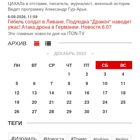
ЦАХАЛа в отставке, писатель, журналист, военный историк.
31-07-2026, 15:18
Ведет программу Александр Гур-Арье.
Иран готовит покушение на Нетаниягу! Трамп не
6-08-2026, 11:59
хочет эскалации, но КСИР готовит взрыв!
Гибель солдат в Ливане. Подлодка "Дракон" наводит
В эфире телеканала ITON-TV СЕРГЕЙ МИГДАЛЬ, эксперт
ужас! Атака дрона в Германии. Новости 6.07
по вопросам безопасности, офицер запаса
Это главные новости дня на ITON-TV
Международного управления полиции Израиля, автор
АРХИВ
31-07-2026, 09:02
Битва за разоружение ХАМАСа - НОВОСТИ
«
ДЕКАБРЬ 2022
»
31/07/2026
Сегодня президент США Дональд Трамп заявил о
ПН
ВТ
СР
ЧТ
ПТ
СБ
ВС
достижении исторического соглашения о полном
разоружении ХАМАСа и других вооруженных группировок в
1
2
3
4
30-07-2026, 17:59
5
6
7
8
9
10
11
Иран доведет Трампа до крайних мер? Разбор и
оценка от военного обозревателя Давида Шарпа
12
13
14
15
16
17
18
Ситуация вокруг противостояния Ирана и США накаляется
19
20
21
22
23
24
25
с каждым днем. Почему Трамп в самый последний момент
отменил решение о нанесении тяжелых ударов
26
27
28
29
30
31
30-07-2026, 16:54
ТЕГИ
Покупатель авиакомпании «Аркия» намерен
запретить полеты по субботам!
Вокруг возможной продажи авиакомпании «Аркия»
#Израиль
#Новости
#Трамп
#байден
#война