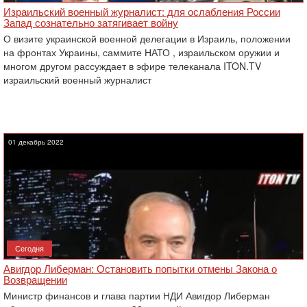
Израильский военный журналист: для ослабления России
Запад сознательно затягивает войну
О визите украинской военной делегации в Израиль, положении
на фронтах Украины, саммите НАТО , израильском оружии и
многом другом рассуждает в эфире телеканала ITON.TV
израильский военный журналист
01 декабрь 2022
Сегодня
Авигдор Либерман: Остановить попытки отмены Закона о
Возвращении
Министр финансов и глава партии НДИ Авигдор Либерман