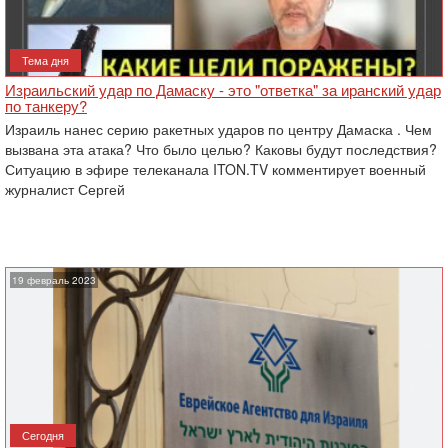
Тема дня
Израильский удар по Дамаску - это "ответка" за иранский удар
по танкеру?
Израиль нанес серию ракетных ударов по центру Дамаска . Чем
вызвана эта атака? Что было целью? Каковы будут последствия?
Ситуацию в эфире телеканала ITON.TV комментирует военный
журналист Сергей
19 февраль 2023
Сегодня