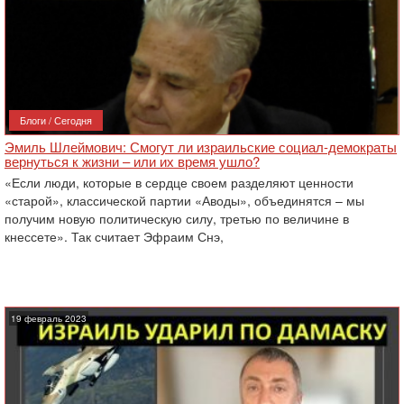
Блоги / Сегодня
Эмиль Шлеймович: Смогут ли израильские социал-демократы
вернуться к жизни – или их время ушло?
«Если люди, которые в сердце своем разделяют ценности
«старой», классической партии «Аводы», объединятся – мы
получим новую политическую силу, третью по величине в
кнессете». Так считает Эфраим Снэ,
19 февраль 2023