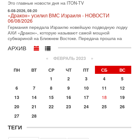
Это главные новости дня на ITON-TV
31-07-2026, 09:02
6-08-2026, 08:20
Битва за разоружение ХАМАСа - НОВОСТИ
«Дракон» усилил ВМС Израиля - НОВОСТИ
31/07/2026
06/08/2026
Сегодня президент США Дональд Трамп заявил о
Германия передала Израилю новейшую подводную лодку
достижении исторического соглашения о полном
АХИ «Дракон», которую называют самой мощной
разоружении ХАМАСа и других вооруженных группировок в
субмариной на Ближнем Востоке. Передача прошла на
30-07-2026, 17:59
АРХИВ
Иран доведет Трампа до крайних мер? Разбор и
оценка от военного обозревателя Давида Шарпа
«
ФЕВРАЛЬ 2023
»
Ситуация вокруг противостояния Ирана и США накаляется
с каждым днем. Почему Трамп в самый последний момент
ПН
ВТ
СР
ЧТ
ПТ
СБ
ВС
отменил решение о нанесении тяжелых ударов
1
2
3
4
5
30-07-2026, 16:54
Покупатель авиакомпании «Аркия» намерен
6
7
8
9
10
11
12
запретить полеты по субботам!
13
14
15
16
17
18
19
Вокруг возможной продажи авиакомпании «Аркия»
разгорается громкий конфликт.
20
21
22
23
24
25
26
30-07-2026, 08:16
27
28
Трамп готовит удар по Ирану - НОВОСТИ 30/07/2026
Президент США Дональд Трамп сегодня рассматривает
ТЕГИ
возможность масштабной военной операции против Ирана
после ракетной атаки на американскую базу в