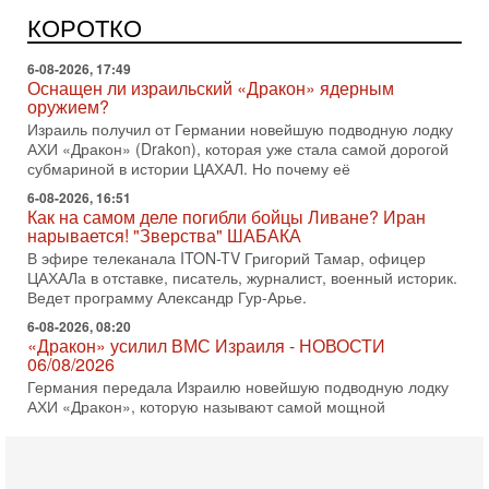
Может ли в Израиле появиться полноценный арабо-
еврейский политический альянс? Что произойдет с
КОРОТКО
политическим раскладом сил, если арабский список
6-08-2026, 17:49
Оснащен ли израильский «Дракон» ядерным
оружием?
Израиль получил от Германии новейшую подводную лодку
АХИ «Дракон» (Drakon), которая уже стала самой дорогой
субмариной в истории ЦАХАЛ. Но почему её
6-08-2026, 16:51
Как на самом деле погибли бойцы Ливане? Иран
нарывается! "Зверства" ШАБАКА
В эфире телеканала ITON-TV Григорий Тамар, офицер
ЦАХАЛа в отставке, писатель, журналист, военный историк.
Ведет программу Александр Гур-Арье.
6-08-2026, 08:20
«Дракон» усилил ВМС Израиля - НОВОСТИ
06/08/2026
Германия передала Израилю новейшую подводную лодку
АХИ «Дракон», которую называют самой мощной
субмариной на Ближнем Востоке. Передача прошла на
5-08-2026, 18:16
Сколько ещё Нетаниягу продержится у власти?