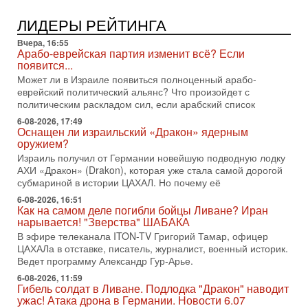
2-08-2026, 08:42
Трамп отменил удар по Ирану - НОВОСТИ
ЛИДЕРЫ РЕЙТИНГА
02/08/2026
Президент США Дональд Трамп сегодня заявил об отмене
Вчера, 16:55
подготовленного удара по Ирану после обращений
Арабо-еврейская партия изменит всё? Если
Тегерана и других стран региона. По его словам,
появится...
Может ли в Израиле появиться полноценный арабо-
1-08-2026, 17:50
еврейский политический альянс? Что произойдет с
«Русский голос» Израиля: кто заберет его на этот
политическим раскладом сил, если арабский список
раз?
Голоса русскоязычных репатриантов не раз кардинально
6-08-2026, 17:49
Оснащен ли израильский «Дракон» ядерным
меняли политический ландшафт Израиля. Достаточно
оружием?
вспомнить взлет партии «Исраэль ба-алия», когда
Израиль получил от Германии новейшую подводную лодку
31-07-2026, 17:00
АХИ «Дракон» (Drakon), которая уже стала самой дорогой
Тайны закрытых дверей: о чём на самом деле
субмариной в истории ЦАХАЛ. Но почему её
молчат Трамп и Нетаньяху?
6-08-2026, 16:51
Недавний визит премьер-министра Израиля Биньямина
Как на самом деле погибли бойцы Ливане? Иран
Нетаньяху в США и его встреча с Дональдом Трампом
нарывается! "Зверства" ШАБАКА
оставили больше вопросов, чем ответов. Полная
В эфире телеканала ITON-TV Григорий Тамар, офицер
31-07-2026, 15:18
ЦАХАЛа в отставке, писатель, журналист, военный историк.
Иран готовит покушение на Нетаниягу! Трамп не
Ведет программу Александр Гур-Арье.
хочет эскалации, но КСИР готовит взрыв!
6-08-2026, 11:59
В эфире телеканала ITON-TV СЕРГЕЙ МИГДАЛЬ, эксперт
Гибель солдат в Ливане. Подлодка "Дракон" наводит
по вопросам безопасности, офицер запаса
ужас! Атака дрона в Германии. Новости 6.07
Международного управления полиции Израиля, автор