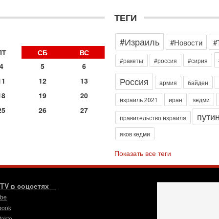
д
р
ТЕГИ
г
30
#Израиль
И
#Новости
#
о
ПТ
СБ
ВС
С
#ракеты
#россия
#сирия
4
5
6
н
п
Россия
11
12
13
армия
байден
т
18
19
20
30
израиль 2021
иран
кедми
П
25
26
27
пути
з
правительство израиля
В
яков кедми
р
30
Показать все теги
Т
3
П
в
.TV в соцсетях
И
ube
29
book
Т
takte