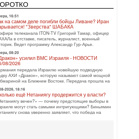
одку АХИ «Дракон» (Drakon), которая уже стала самой
КОРОТКО
орогой субмариной в истории ЦАХАЛ. Но почему её
ера, 16:51
ак на самом деле погибли бойцы Ливане? Иран
арывается! "Зверства" ШАБАКА
 эфире телеканала ITON-TV Григорий Тамар, офицер
АХАЛа в отставке, писатель, журналист, военный
сторик. Ведет программу Александр Гур-Арье.
ера, 08:20
Дракон» усилил ВМС Израиля - НОВОСТИ
6/08/2026
ермания передала Израилю новейшую подводную
одку АХИ «Дракон», которую называют самой мощной
убмариной на Ближнем Востоке. Передача прошла на
08-2026, 18:16
колько ещё Нетаниягу продержится у власти?
Нетаниягу вечен?» — почему предстоящие выборы в
зраиле могут стать самыми интригующими? Биньямин
етаниягу снова уверенно заявляет, что победа на
08-2026, 08:51
рамп пригрозил Ирану ударом - НОВОСТИ
5/08/2026
резидент США Дональд Трамп сегодня заявил, что