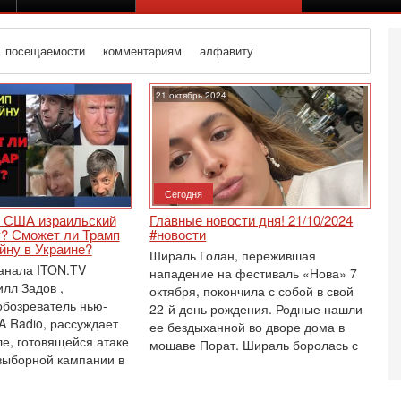
посещаемости
комментариям
алфавиту
21 октябрь 2024
Сегодня
 США израильский
Главные новости дня! 21/10/2024
у? Сможет ли Трамп
#новости
йну в Украине?
Шираль Голан, пережившая
анала ITON.TV
нападение на фестиваль «Нова» 7
лл Задов ,
октября, покончила с собой в свой
обозреватель нью-
22-й день рождения. Родные нашли
A Radio, рассуждает
ее бездыханной во дворе дома в
ле, готовящейся атаке
Вч
мошаве Порат. Шираль боролась с
О
выборной кампании в
о
И