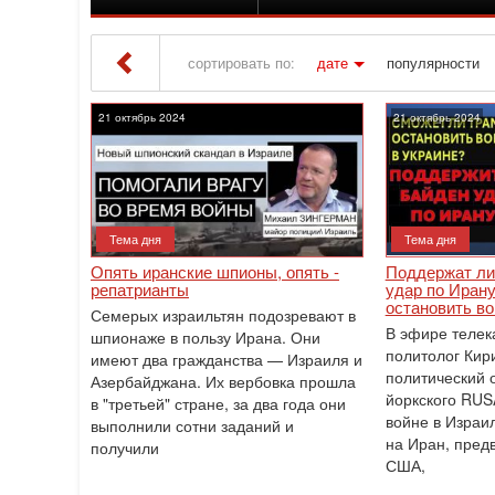
сортировать по:
дате
популярности
Iton TV
» Материалы за 21.10.2024
21 октябрь 2024
21 октябрь 2024
Тема дня
Тема дня
Опять иранские шпионы, опять -
Поддержат ли
репатрианты
удар по Иран
остановить во
Семерых израильтян подозревают в
В эфире телек
шпионаже в пользу Ирана. Они
политолог Кири
имеют два гражданства — Израиля и
политический 
Азербайджана. Их вербовка прошла
йоркского RUS
в "третьей" стране, за два года они
войне в Израи
выполнили сотни заданий и
на Иран, пред
получили
США,