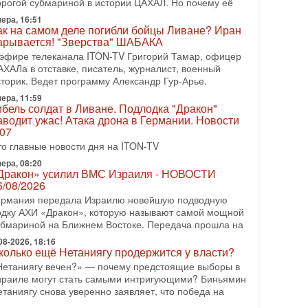
орогой субмариной в истории ЦАХАЛ. Но почему её
08-2026, 17:50
ера, 16:51
Русский голос» Израиля: кто заберет его на этот
ак на самом деле погибли бойцы Ливане? Иран
аз?
арывается! "Зверства" ШАБАКА
олоса русскоязычных репатриантов не раз кардинально
 эфире телеканала ITON-TV Григорий Тамар, офицер
еняли политический ландшафт Израиля. Достаточно
АХАЛа в отставке, писатель, журналист, военный
спомнить взлет партии «Исраэль ба-алия», когда
сторик. Ведет программу Александр Гур-Арье.
ера, 11:59
-07-2026, 17:00
ибель солдат в Ливане. Подлодка "Дракон"
айны закрытых дверей: о чём на самом деле
аводит ужас! Атака дрона в Германии. Новости
олчат Трамп и Нетаньяху?
.07
едавний визит премьер-министра Израиля Биньямина
то главные новости дня на ITON-TV
етаньяху в США и его встреча с Дональдом Трампом
ставили больше вопросов, чем ответов. Полная
ера, 08:20
Дракон» усилил ВМС Израиля - НОВОСТИ
-07-2026, 15:18
6/08/2026
ран готовит покушение на Нетаниягу! Трамп не
ермания передала Израилю новейшую подводную
очет эскалации, но КСИР готовит взрыв!
одку АХИ «Дракон», которую называют самой мощной
 эфире телеканала ITON-TV СЕРГЕЙ МИГДАЛЬ,
убмариной на Ближнем Востоке. Передача прошла на
ксперт по вопросам безопасности, офицер запаса
еждународного управления полиции Израиля, автор
08-2026, 18:16
колько ещё Нетаниягу продержится у власти?
-07-2026, 09:02
Нетаниягу вечен?» — почему предстоящие выборы в
итва за разоружение ХАМАСа - НОВОСТИ
зраиле могут стать самыми интригующими? Биньямин
1/07/2026
етаниягу снова уверенно заявляет, что победа на
егодня президент США Дональд Трамп заявил о