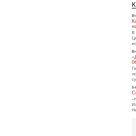
л
д
Вч
К
н
В
Ц
и
Вч
«
0
Г
л
с
5-
С
«
И
Н
5-
Т
0
П