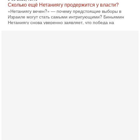
Сколько ещё Нетаниягу продержится у власти?
«Нетаниягу вечен?» — почему предстоящие выборы в
Израиле могут стать самыми интригующими? Биньямин
Нетаниягу снова уверенно заявляет, что победа на
5-08-2026, 08:51
Трамп пригрозил Ирану ударом - НОВОСТИ
05/08/2026
Президент США Дональд Трамп сегодня заявил, что
Ормузский пролив может быть открыт «очень скоро». По
его словам, если этого не произойдет, Иран ждет
4-08-2026, 20:08
Трамп выбирает подходящий момент для удара!
Украину никогда не примут в НАТО
Сегодня гость нашей студии капитан 1-го ранга ВМC США
(в отставке) Гарри (Юрий) Табах, в прошлом: командир
антитеррористического центра НАТО в
3-08-2026, 19:07
«Либо в армию — либо в тюрьму?»
Ситуация вокруг призыва ультраортодоксов в ЦАХАЛ
достигла точки кипения. Попытки принять закон,
освобождающий уклоняющихся харедим от арестов,
3-08-2026, 17:18