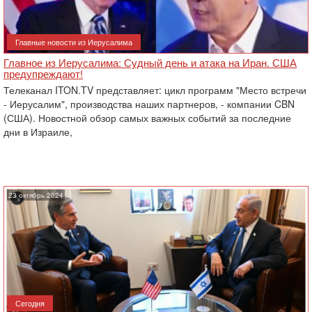
Главные новости из Иерусалима
Главное из Иерусалима: Судный день и атака на Иран. США
предупреждают!
Телеканал ITON.TV представляет: цикл программ "Место встречи
- Иерусалим", производства наших партнеров, - компании CBN
(США). Новостной обзор самых важных событий за последние
дни в Израиле,
23 октябрь 2024
Сегодня