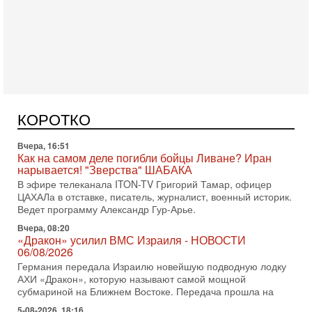
Вчера, 17:49
Оснащен ли израильский «Дракон» ядерным
оружием?
Израиль получил от Германии новейшую подводную лодку
АХИ «Дракон» (Drakon), которая уже стала самой дорогой
КОРОТКО
субмариной в истории ЦАХАЛ. Но почему её
Вчера, 16:51
Как на самом деле погибли бойцы Ливане? Иран
нарывается! "Зверства" ШАБАКА
В эфире телеканала ITON-TV Григорий Тамар, офицер
ЦАХАЛа в отставке, писатель, журналист, военный историк.
Ведет программу Александр Гур-Арье.
Вчера, 08:20
«Дракон» усилил ВМС Израиля - НОВОСТИ
06/08/2026
Германия передала Израилю новейшую подводную лодку
АХИ «Дракон», которую называют самой мощной
субмариной на Ближнем Востоке. Передача прошла на
5-08-2026, 18:16