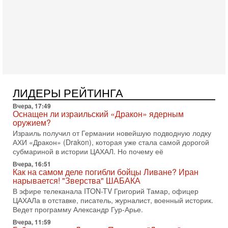
готовность к диалогу. По словам американского
2-08-2026, 08:42
Трамп отменил удар по Ирану - НОВОСТИ
02/08/2026
Президент США Дональд Трамп сегодня заявил об отмене
подготовленного удара по Ирану после обращений
Тегерана и других стран региона. По его словам,
1-08-2026, 17:50
«Русский голос» Израиля: кто заберет его на этот
ЛИДЕРЫ РЕЙТИНГА
раз?
Голоса русскоязычных репатриантов не раз кардинально
Вчера, 17:49
меняли политический ландшафт Израиля. Достаточно
Оснащен ли израильский «Дракон» ядерным
вспомнить взлет партии «Исраэль ба-алия», когда
оружием?
Израиль получил от Германии новейшую подводную лодку
31-07-2026, 17:00
АХИ «Дракон» (Drakon), которая уже стала самой дорогой
Тайны закрытых дверей: о чём на самом деле
субмариной в истории ЦАХАЛ. Но почему её
молчат Трамп и Нетаньяху?
Недавний визит премьер-министра Израиля Биньямина
Вчера, 16:51
Как на самом деле погибли бойцы Ливане? Иран
Нетаньяху в США и его встреча с Дональдом Трампом
нарывается! "Зверства" ШАБАКА
оставили больше вопросов, чем ответов. Полная
В эфире телеканала ITON-TV Григорий Тамар, офицер
31-07-2026, 15:18
ЦАХАЛа в отставке, писатель, журналист, военный историк.
Иран готовит покушение на Нетаниягу! Трамп не
Ведет программу Александр Гур-Арье.
хочет эскалации, но КСИР готовит взрыв!
Вчера, 11:59
В эфире телеканала ITON-TV СЕРГЕЙ МИГДАЛЬ, эксперт