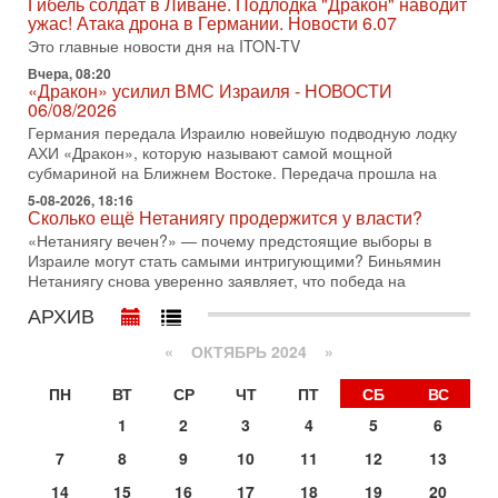
Гибель солдат в Ливане. Подлодка "Дракон" наводит
по вопросам безопасности, офицер запаса
ужас! Атака дрона в Германии. Новости 6.07
Международного управления полиции Израиля, автор
Это главные новости дня на ITON-TV
31-07-2026, 09:02
Вчера, 08:20
Битва за разоружение ХАМАСа - НОВОСТИ
«Дракон» усилил ВМС Израиля - НОВОСТИ
31/07/2026
06/08/2026
Сегодня президент США Дональд Трамп заявил о
Германия передала Израилю новейшую подводную лодку
достижении исторического соглашения о полном
АХИ «Дракон», которую называют самой мощной
разоружении ХАМАСа и других вооруженных группировок в
субмариной на Ближнем Востоке. Передача прошла на
30-07-2026, 17:59
5-08-2026, 18:16
Иран доведет Трампа до крайних мер? Разбор и
Сколько ещё Нетаниягу продержится у власти?
оценка от военного обозревателя Давида Шарпа
«Нетаниягу вечен?» — почему предстоящие выборы в
Ситуация вокруг противостояния Ирана и США накаляется
Израиле могут стать самыми интригующими? Биньямин
с каждым днем. Почему Трамп в самый последний момент
Нетаниягу снова уверенно заявляет, что победа на
отменил решение о нанесении тяжелых ударов
АРХИВ
30-07-2026, 16:54
Покупатель авиакомпании «Аркия» намерен
«
ОКТЯБРЬ 2024
»
запретить полеты по субботам!
Вокруг возможной продажи авиакомпании «Аркия»
ПН
ВТ
СР
ЧТ
ПТ
СБ
ВС
разгорается громкий конфликт.
1
2
3
4
5
6
30-07-2026, 08:16
Трамп готовит удар по Ирану - НОВОСТИ 30/07/2026
7
8
9
10
11
12
13
Президент США Дональд Трамп сегодня рассматривает
14
15
16
17
18
19
20
возможность масштабной военной операции против Ирана