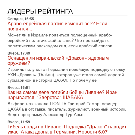
2-08-2026, 08:42
Трамп отменил удар по Ирану - НОВОСТИ
ЛИДЕРЫ РЕЙТИНГА
02/08/2026
Президент США Дональд Трамп сегодня заявил об отмене
Сегодня, 16:55
подготовленного удара по Ирану после обращений
Арабо-еврейская партия изменит всё? Если
Тегерана и других стран региона. По его словам,
появится...
Может ли в Израиле появиться полноценный арабо-
1-08-2026, 17:50
еврейский политический альянс? Что произойдет с
«Русский голос» Израиля: кто заберет его на этот
политическим раскладом сил, если арабский список
раз?
Голоса русскоязычных репатриантов не раз кардинально
Вчера, 17:49
Оснащен ли израильский «Дракон» ядерным
меняли политический ландшафт Израиля. Достаточно
оружием?
вспомнить взлет партии «Исраэль ба-алия», когда
Израиль получил от Германии новейшую подводную лодку
31-07-2026, 17:00
АХИ «Дракон» (Drakon), которая уже стала самой дорогой
Тайны закрытых дверей: о чём на самом деле
субмариной в истории ЦАХАЛ. Но почему её
молчат Трамп и Нетаньяху?
Вчера, 16:51
Недавний визит премьер-министра Израиля Биньямина
Как на самом деле погибли бойцы Ливане? Иран
Нетаньяху в США и его встреча с Дональдом Трампом
нарывается! "Зверства" ШАБАКА
оставили больше вопросов, чем ответов. Полная
В эфире телеканала ITON-TV Григорий Тамар, офицер
31-07-2026, 15:18
ЦАХАЛа в отставке, писатель, журналист, военный историк.
Иран готовит покушение на Нетаниягу! Трамп не
Ведет программу Александр Гур-Арье.
хочет эскалации, но КСИР готовит взрыв!
Вчера, 11:59
В эфире телеканала ITON-TV СЕРГЕЙ МИГДАЛЬ, эксперт
Гибель солдат в Ливане. Подлодка "Дракон" наводит
по вопросам безопасности, офицер запаса
ужас! Атака дрона в Германии. Новости 6.07
Международного управления полиции Израиля, автор