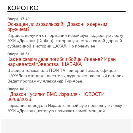
Может ли в Израиле появиться полноценный арабо-
еврейский политический альянс? Что произойдет с
КОРОТКО
политическим раскладом сил, если арабский список
Вчера, 17:49
Оснащен ли израильский «Дракон» ядерным
оружием?
Израиль получил от Германии новейшую подводную лодку
АХИ «Дракон» (Drakon), которая уже стала самой дорогой
субмариной в истории ЦАХАЛ. Но почему её
Вчера, 16:51
Как на самом деле погибли бойцы Ливане? Иран
нарывается! "Зверства" ШАБАКА
В эфире телеканала ITON-TV Григорий Тамар, офицер
ЦАХАЛа в отставке, писатель, журналист, военный историк.
Ведет программу Александр Гур-Арье.
Вчера, 08:20
«Дракон» усилил ВМС Израиля - НОВОСТИ
06/08/2026
Германия передала Израилю новейшую подводную лодку
АХИ «Дракон», которую называют самой мощной
субмариной на Ближнем Востоке. Передача прошла на
5-08-2026, 18:16
Сколько ещё Нетаниягу продержится у власти?