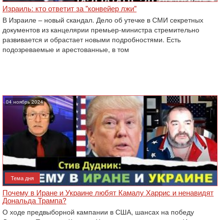
Израиль: кто ответит за "конвейер лжи"
В Израиле – новый скандал. Дело об утечке в СМИ секретных
документов из канцелярии премьер-министра стремительно
развивается и обрастает новыми подробностями. Есть
подозреваемые и арестованные, в том
04 ноябрь 2024
Тема дня
Почему в Иране и Украине любят Камалу Харрис и ненавидят
Дональда Трампа?
О ходе предвыборной кампании в США, шансах на победу