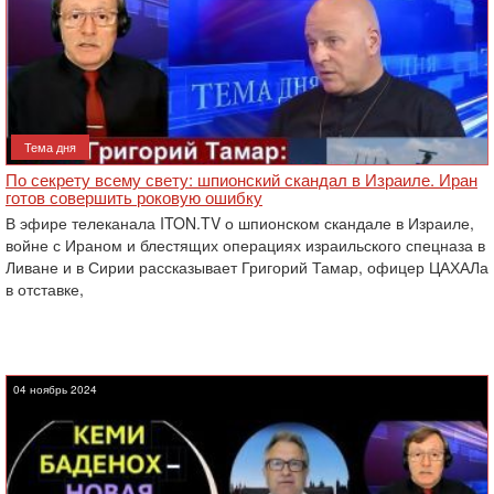
Тема дня
По секрету всему свету: шпионский скандал в Израиле. Иран
готов совершить роковую ошибку
В эфире телеканала ITON.TV о шпионском скандале в Израиле,
войне с Ираном и блестящих операциях израильского спецназа в
Ливане и в Сирии рассказывает Григорий Тамар, офицер ЦАХАЛа
в отставке,
04 ноябрь 2024