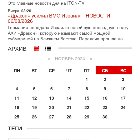
Это главные новости дня на ITON-TV
31-07-2026, 09:02
Вчера, 08:20
Битва за разоружение ХАМАСа - НОВОСТИ
«Дракон» усилил ВМС Израиля - НОВОСТИ
31/07/2026
06/08/2026
Сегодня президент США Дональд Трамп заявил о
Германия передала Израилю новейшую подводную лодку
достижении исторического соглашения о полном
АХИ «Дракон», которую называют самой мощной
разоружении ХАМАСа и других вооруженных группировок в
субмариной на Ближнем Востоке. Передача прошла на
30-07-2026, 17:59
АРХИВ
Иран доведет Трампа до крайних мер? Разбор и
оценка от военного обозревателя Давида Шарпа
«
НОЯБРЬ 2024
»
Ситуация вокруг противостояния Ирана и США накаляется
с каждым днем. Почему Трамп в самый последний момент
ПН
ВТ
СР
ЧТ
ПТ
СБ
ВС
отменил решение о нанесении тяжелых ударов
1
2
3
30-07-2026, 16:54
Покупатель авиакомпании «Аркия» намерен
4
5
6
7
8
9
10
запретить полеты по субботам!
11
12
13
14
15
16
17
Вокруг возможной продажи авиакомпании «Аркия»
разгорается громкий конфликт.
18
19
20
21
22
23
24
30-07-2026, 08:16
25
26
27
28
29
30
Трамп готовит удар по Ирану - НОВОСТИ 30/07/2026
Президент США Дональд Трамп сегодня рассматривает
ТЕГИ
возможность масштабной военной операции против Ирана
после ракетной атаки на американскую базу в