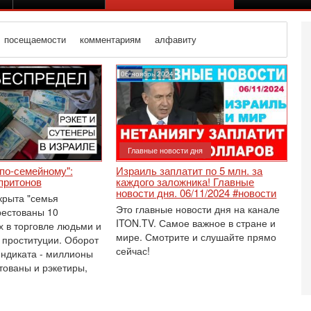
посещаемости
комментариям
алфавиту
06 ноябрь 2024
Главные новости дня
по-семейному":
Израиль заплатит по 5 млн. за
притонов
каждого заложника! Главные
новости дня. 06/11/2024 #новости
крыта "семья
Это главные новости дня на канале
рестованы 10
ITON.TV. Самое важное в стране и
 в торговле людьми и
мире. Смотрите и слушайте прямо
 проституции. Оборот
сейчас!
индиката - миллионы
Вч
тованы и рэкетиры,
О
о
И