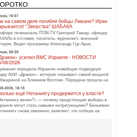
одку АХИ «Дракон» (Drakon), которая уже стала самой
КОРОТКО
орогой субмариной в истории ЦАХАЛ. Но почему её
ера, 16:51
ак на самом деле погибли бойцы Ливане? Иран
арывается! "Зверства" ШАБАКА
 эфире телеканала ITON-TV Григорий Тамар, офицер
АХАЛа в отставке, писатель, журналист, военный
сторик. Ведет программу Александр Гур-Арье.
ера, 08:20
Дракон» усилил ВМС Израиля - НОВОСТИ
6/08/2026
ермания передала Израилю новейшую подводную
одку АХИ «Дракон», которую называют самой мощной
убмариной на Ближнем Востоке. Передача прошла на
08-2026, 18:16
колько ещё Нетаниягу продержится у власти?
Нетаниягу вечен?» — почему предстоящие выборы в
зраиле могут стать самыми интригующими? Биньямин
етаниягу снова уверенно заявляет, что победа на
08-2026, 08:51
рамп пригрозил Ирану ударом - НОВОСТИ
5/08/2026
резидент США Дональд Трамп сегодня заявил, что