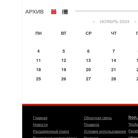
АРХИВ
«
НОЯБРЬ 2024
»
ПН
ВТ
СР
ЧТ
4
5
6
7
11
12
13
14
18
19
20
21
25
26
27
28
Iton
Главная
Обратная связь
Yout
Новости
Правила
Face
Расширенный поиск
Условия использования
VKon
Последние комментарии
Реклама