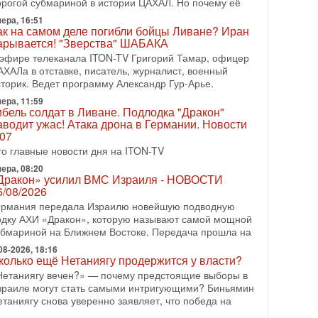
орогой субмариной в истории ЦАХАЛ. Но почему её
08-2026, 17:50
ера, 16:51
Русский голос» Израиля: кто заберет его на этот
ак на самом деле погибли бойцы Ливане? Иран
аз?
арывается! "Зверства" ШАБАКА
олоса русскоязычных репатриантов не раз кардинально
 эфире телеканала ITON-TV Григорий Тамар, офицер
еняли политический ландшафт Израиля. Достаточно
АХАЛа в отставке, писатель, журналист, военный
спомнить взлет партии «Исраэль ба-алия», когда
сторик. Ведет программу Александр Гур-Арье.
ера, 11:59
-07-2026, 17:00
ибель солдат в Ливане. Подлодка "Дракон"
айны закрытых дверей: о чём на самом деле
аводит ужас! Атака дрона в Германии. Новости
олчат Трамп и Нетаньяху?
.07
едавний визит премьер-министра Израиля Биньямина
то главные новости дня на ITON-TV
етаньяху в США и его встреча с Дональдом Трампом
ставили больше вопросов, чем ответов. Полная
ера, 08:20
Дракон» усилил ВМС Израиля - НОВОСТИ
-07-2026, 15:18
6/08/2026
ран готовит покушение на Нетаниягу! Трамп не
ермания передала Израилю новейшую подводную
очет эскалации, но КСИР готовит взрыв!
одку АХИ «Дракон», которую называют самой мощной
 эфире телеканала ITON-TV СЕРГЕЙ МИГДАЛЬ,
убмариной на Ближнем Востоке. Передача прошла на
ксперт по вопросам безопасности, офицер запаса
еждународного управления полиции Израиля, автор
08-2026, 18:16
колько ещё Нетаниягу продержится у власти?
-07-2026, 09:02
Нетаниягу вечен?» — почему предстоящие выборы в
итва за разоружение ХАМАСа - НОВОСТИ
зраиле могут стать самыми интригующими? Биньямин
1/07/2026
етаниягу снова уверенно заявляет, что победа на
егодня президент США Дональд Трамп заявил о