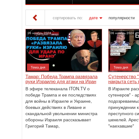
сортировать по:
дате
популярности
Iton TV
» Материалы за 06.11.2024
06 ноябрь 2024
06 ноябрь 2024
Тема дня
Тема дня
Тамар: Победа Трампа развязала
Сутенерство "
руки Израилю для атаки на Иран
накрыта сеть 
В эфире телеканала ITON.TV о
В Израиле рас
победе Трампа и ее последствиях
сутенеров" - а
для войны в Израиле и Украине,
подозреваемых
боевых действиях в Ливане и
принуждении к
скандальной увольнении министра
преступного с
обороны Израиля рассказывает
шекелей. Арес
Григорий Тамар,
"наехавшие"