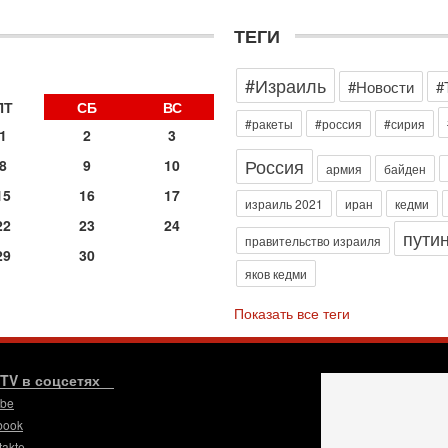
д
р
ТЕГИ
г
30
#Израиль
И
#Новости
#
о
ПТ
СБ
ВС
С
#ракеты
#россия
#сирия
1
2
3
н
п
Россия
8
9
10
армия
байден
т
15
16
17
30
израиль 2021
иран
кедми
П
22
23
24
пути
з
правительство израиля
29
30
В
яков кедми
р
30
Показать все теги
Т
3
П
в
.TV в соцсетях
И
ube
29
book
Т
takte