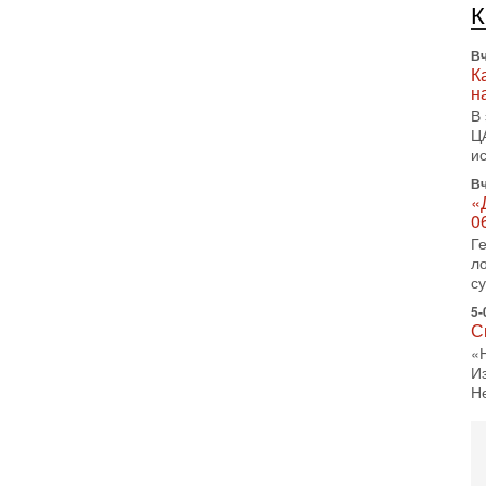
л
д
Вч
К
н
В
Ц
и
Вч
«
0
Г
л
с
5-
С
«
И
Н
5-
Т
0
П