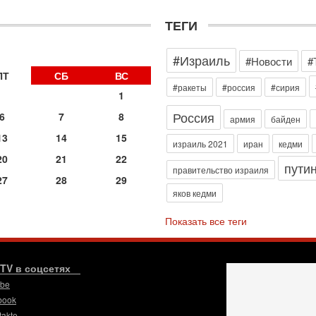
д
р
ТЕГИ
г
30
#Израиль
И
#Новости
#
о
ПТ
СБ
ВС
С
#ракеты
#россия
#сирия
1
н
п
Россия
6
7
8
армия
байден
т
13
14
15
30
израиль 2021
иран
кедми
П
20
21
22
пути
з
правительство израиля
27
28
29
В
яков кедми
р
30
Показать все теги
Т
3
П
в
.TV в соцсетях
И
ube
29
book
Т
takte