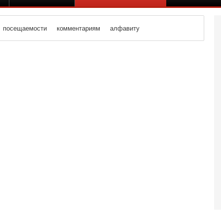
посещаемости
комментариям
алфавиту
Вч
О
о
И