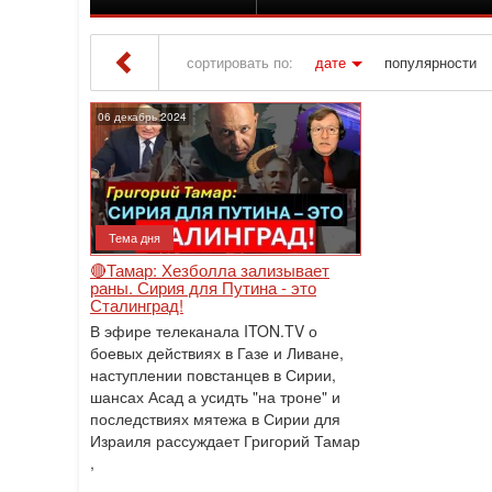
сортировать по:
дате
популярности
Iton TV
» Материалы за 06.12.2024
06 декабрь 2024
Тема дня
🔴Тамар: Хезболла зализывает
раны. Сирия для Путина - это
Сталинград!
В эфире телеканала ITON.TV о
боевых действиях в Газе и Ливане,
наступлении повстанцев в Сирии,
шансах Асад а усидть "на троне" и
последствиях мятежа в Сирии для
Израиля рассуждает Григорий Тамар
,