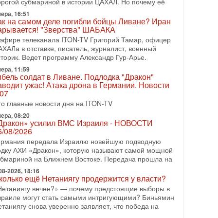
орогой субмариной в истории ЦАХАЛ. Но почему её
08-2026, 17:50
ера, 16:51
Русский голос» Израиля: кто заберет его на этот
ак на самом деле погибли бойцы Ливане? Иран
аз?
арывается! "Зверства" ШАБАКА
олоса русскоязычных репатриантов не раз кардинально
 эфире телеканала ITON-TV Григорий Тамар, офицер
еняли политический ландшафт Израиля. Достаточно
АХАЛа в отставке, писатель, журналист, военный
спомнить взлет партии «Исраэль ба-алия», когда
сторик. Ведет программу Александр Гур-Арье.
ера, 11:59
-07-2026, 17:00
ибель солдат в Ливане. Подлодка "Дракон"
айны закрытых дверей: о чём на самом деле
аводит ужас! Атака дрона в Германии. Новости
олчат Трамп и Нетаньяху?
.07
едавний визит премьер-министра Израиля Биньямина
то главные новости дня на ITON-TV
етаньяху в США и его встреча с Дональдом Трампом
ставили больше вопросов, чем ответов. Полная
ера, 08:20
Дракон» усилил ВМС Израиля - НОВОСТИ
-07-2026, 15:18
6/08/2026
ран готовит покушение на Нетаниягу! Трамп не
ермания передала Израилю новейшую подводную
очет эскалации, но КСИР готовит взрыв!
одку АХИ «Дракон», которую называют самой мощной
 эфире телеканала ITON-TV СЕРГЕЙ МИГДАЛЬ,
убмариной на Ближнем Востоке. Передача прошла на
ксперт по вопросам безопасности, офицер запаса
еждународного управления полиции Израиля, автор
08-2026, 18:16
колько ещё Нетаниягу продержится у власти?
-07-2026, 09:02
Нетаниягу вечен?» — почему предстоящие выборы в
итва за разоружение ХАМАСа - НОВОСТИ
зраиле могут стать самыми интригующими? Биньямин
1/07/2026
етаниягу снова уверенно заявляет, что победа на
егодня президент США Дональд Трамп заявил о