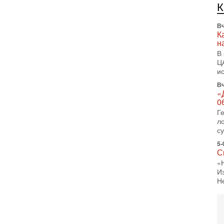
л
д
Вч
К
н
В
Ц
и
Вч
«
0
Г
л
с
5-
С
«
И
Н
5-
Т
0
П