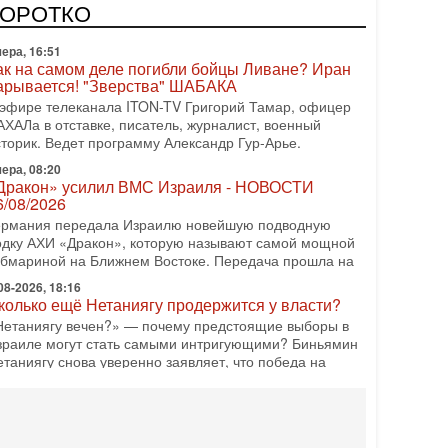
одку АХИ «Дракон» (Drakon), которая уже стала самой
КОРОТКО
орогой субмариной в истории ЦАХАЛ. Но почему её
ера, 16:51
ак на самом деле погибли бойцы Ливане? Иран
арывается! "Зверства" ШАБАКА
 эфире телеканала ITON-TV Григорий Тамар, офицер
АХАЛа в отставке, писатель, журналист, военный
сторик. Ведет программу Александр Гур-Арье.
ера, 08:20
Дракон» усилил ВМС Израиля - НОВОСТИ
6/08/2026
ермания передала Израилю новейшую подводную
одку АХИ «Дракон», которую называют самой мощной
убмариной на Ближнем Востоке. Передача прошла на
08-2026, 18:16
колько ещё Нетаниягу продержится у власти?
Нетаниягу вечен?» — почему предстоящие выборы в
зраиле могут стать самыми интригующими? Биньямин
етаниягу снова уверенно заявляет, что победа на
08-2026, 08:51
рамп пригрозил Ирану ударом - НОВОСТИ
5/08/2026
резидент США Дональд Трамп сегодня заявил, что