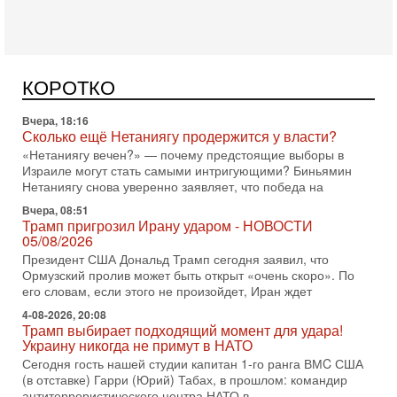
Сегодня, 08:20
«Дракон» усилил ВМС Израиля - НОВОСТИ
06/08/2026
Германия передала Израилю новейшую подводную лодку
АХИ «Дракон», которую называют самой мощной
КОРОТКО
субмариной на Ближнем Востоке. Передача прошла на
Вчера, 18:16
Сколько ещё Нетаниягу продержится у власти?
«Нетаниягу вечен?» — почему предстоящие выборы в
Израиле могут стать самыми интригующими? Биньямин
Нетаниягу снова уверенно заявляет, что победа на
Вчера, 08:51
Трамп пригрозил Ирану ударом - НОВОСТИ
05/08/2026
Президент США Дональд Трамп сегодня заявил, что
Ормузский пролив может быть открыт «очень скоро». По
его словам, если этого не произойдет, Иран ждет
4-08-2026, 20:08
Трамп выбирает подходящий момент для удара!
Украину никогда не примут в НАТО
Сегодня гость нашей студии капитан 1-го ранга ВМC США
(в отставке) Гарри (Юрий) Табах, в прошлом: командир
антитеррористического центра НАТО в