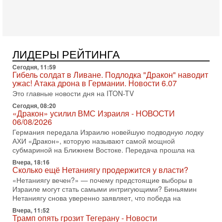
Недавний визит премьер-министра Израиля Биньямина
Нетаньяху в США и его встреча с Дональдом Трампом
оставили больше вопросов, чем ответов. Полная
31-07-2026, 15:18
Иран готовит покушение на Нетаниягу! Трамп не
ЛИДЕРЫ РЕЙТИНГА
хочет эскалации, но КСИР готовит взрыв!
В эфире телеканала ITON-TV СЕРГЕЙ МИГДАЛЬ, эксперт
Сегодня, 11:59
по вопросам безопасности, офицер запаса
Гибель солдат в Ливане. Подлодка "Дракон" наводит
Международного управления полиции Израиля, автор
ужас! Атака дрона в Германии. Новости 6.07
Это главные новости дня на ITON-TV
31-07-2026, 09:02
Битва за разоружение ХАМАСа - НОВОСТИ
Сегодня, 08:20
31/07/2026
«Дракон» усилил ВМС Израиля - НОВОСТИ
06/08/2026
Сегодня президент США Дональд Трамп заявил о
достижении исторического соглашения о полном
Германия передала Израилю новейшую подводную лодку
разоружении ХАМАСа и других вооруженных группировок в
АХИ «Дракон», которую называют самой мощной
субмариной на Ближнем Востоке. Передача прошла на
30-07-2026, 17:59
Иран доведет Трампа до крайних мер? Разбор и
Вчера, 18:16
Сколько ещё Нетаниягу продержится у власти?
оценка от военного обозревателя Давида Шарпа
«Нетаниягу вечен?» — почему предстоящие выборы в
Ситуация вокруг противостояния Ирана и США накаляется
Израиле могут стать самыми интригующими? Биньямин
с каждым днем. Почему Трамп в самый последний момент
Нетаниягу снова уверенно заявляет, что победа на
отменил решение о нанесении тяжелых ударов
Вчера, 11:52
30-07-2026, 16:54
Трамп опять грозит Тегерану - Новости
Покупатель авиакомпании «Аркия» намерен