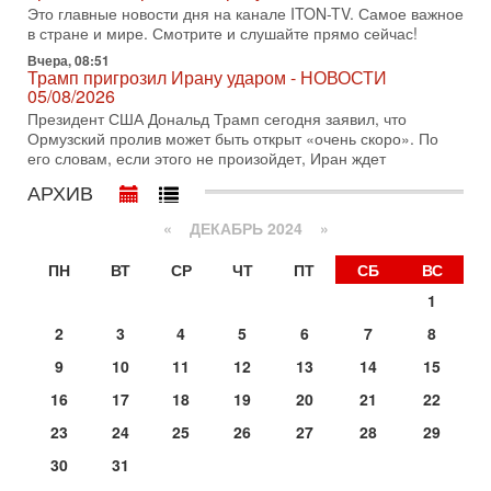
Это главные новости дня на канале ITON-TV. Самое важное
запретить полеты по субботам!
в стране и мире. Смотрите и слушайте прямо сейчас!
Вокруг возможной продажи авиакомпании «Аркия»
разгорается громкий конфликт.
Вчера, 08:51
Трамп пригрозил Ирану ударом - НОВОСТИ
30-07-2026, 08:16
05/08/2026
Трамп готовит удар по Ирану - НОВОСТИ 30/07/2026
Президент США Дональд Трамп сегодня заявил, что
Президент США Дональд Трамп сегодня рассматривает
Ормузский пролив может быть открыт «очень скоро». По
возможность масштабной военной операции против Ирана
его словам, если этого не произойдет, Иран ждет
после ракетной атаки на американскую базу в
АРХИВ
29-07-2026, 18:28
Трамп взбешен атакой на базы! Иран играет с огнем.
«
ДЕКАБРЬ 2024
»
Израиль меняет курс
В эфире телеканала ITON-TV политолог Цви Маген,
ПН
ВТ
СР
ЧТ
ПТ
СБ
ВС
дипломат, в прошлом - старший офицер военной разведки
АМАН, глава спецслужбы "Натив", ‎Чрезвычайный и
1
29-07-2026, 15:31
2
3
4
5
6
7
8
Иран готовит наземное вторжение. Израиль
повышает готовность. Развязка все ближе!
9
10
11
12
13
14
15
В эфире телеканала ITON-TV Григорий Тамар, офицер
16
17
18
19
20
21
22
ЦАХАЛа в отставке, писатель, журналист, военный историк.
Ведет программу Александр Гур-Арье.
23
24
25
26
27
28
29
29-07-2026, 11:48
30
31
Соцработники выходит на "тропу войны" с местными