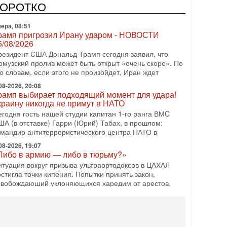
зраиле могут стать самыми интригующими? Биньямин
КОРОТКО
етаниягу снова уверенно заявляет, что победа на
ера, 08:51
рамп пригрозил Ирану ударом - НОВОСТИ
5/08/2026
резидент США Дональд Трамп сегодня заявил, что
рмузский пролив может быть открыт «очень скоро». По
о словам, если этого не произойдет, Иран ждет
08-2026, 20:08
рамп выбирает подходящий момент для удара!
краину никогда не примут в НАТО
егодня гость нашей студии капитан 1-го ранга ВМC
ША (в отставке) Гарри (Юрий) Табах, в прошлом:
омандир антитеррористического центра НАТО в
08-2026, 19:07
Либо в армию — либо в тюрьму?»
итуация вокруг призыва ультраортодоксов в ЦАХАЛ
стигла точки кипения. Попытки принять закон,
свобождающий уклоняющихся харедим от арестов,
08-2026, 17:18
ватит отменять атаки! ЦАХАЛ - не игрушка!
зраиль готов ударить по Ирану!
 эфире телеканала ITON-TV Григорий Тамар, офицер