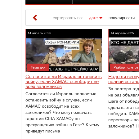
сортировать по:
дате
популярности
Iton TV
» Материалы за 14.04.2025
14 апрель 2025
14 апрель 2025
Тема дня
Разбор полетов
Согласится ли Израиль остановить
Надо ли верн
войну, если ХАМАС освободит не
полной остан
всех заложников
За полтора го
Согласится ли Израиль полностью
не раз объявля
остановить войну в случае, если
шаге от побед
ХАМАС освободит не всех
сделать этот ш
заложников? Что могут означать
победить ХАМ
гарантии США ХАМАСу по
переговоры по
прекращению войны в Газе? К чему
заложников? Н
приведут письма