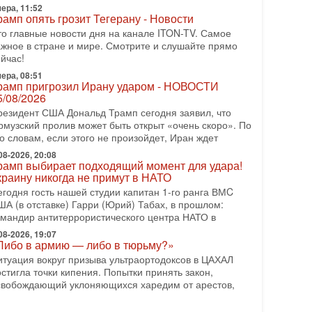
ера, 11:52
еждународного управления полиции Израиля, автор
рамп опять грозит Тегерану - Новости
-07-2026, 09:02
то главные новости дня на канале ITON-TV. Самое
итва за разоружение ХАМАСа - НОВОСТИ
ажное в стране и мире. Смотрите и слушайте прямо
1/07/2026
йчас!
егодня президент США Дональд Трамп заявил о
ера, 08:51
остижении исторического соглашения о полном
рамп пригрозил Ирану ударом - НОВОСТИ
азоружении ХАМАСа и других вооруженных
5/08/2026
руппировок в
резидент США Дональд Трамп сегодня заявил, что
-07-2026, 17:59
рмузский пролив может быть открыт «очень скоро». По
ран доведет Трампа до крайних мер? Разбор и
о словам, если этого не произойдет, Иран ждет
ценка от военного обозревателя Давида Шарпа
08-2026, 20:08
итуация вокруг противостояния Ирана и США
рамп выбирает подходящий момент для удара!
акаляется с каждым днем. Почему Трамп в самый
краину никогда не примут в НАТО
оследний момент отменил решение о нанесении
егодня гость нашей студии капитан 1-го ранга ВМC
яжелых ударов
ША (в отставке) Гарри (Юрий) Табах, в прошлом:
омандир антитеррористического центра НАТО в
-07-2026, 16:54
окупатель авиакомпании «Аркия» намерен
08-2026, 19:07
апретить полеты по субботам!
Либо в армию — либо в тюрьму?»
округ возможной продажи авиакомпании «Аркия»
итуация вокруг призыва ультраортодоксов в ЦАХАЛ
азгорается громкий конфликт.
стигла точки кипения. Попытки принять закон,
свобождающий уклоняющихся харедим от арестов,
-07-2026, 08:16
рамп готовит удар по Ирану - НОВОСТИ