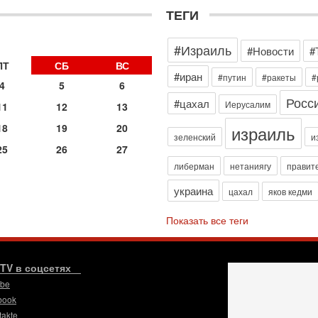
3
ТЕГИ
П
в
И
#Израиль
#Новости
#
29
ПТ
СБ
ВС
Т
#иран
#путин
#ракеты
#
о
4
5
6
В
Росс
#цахал
Иерусалим
11
12
13
д
р
израиль
18
19
20
‎
зеленский
и
25
26
27
29
либерман
нетаниягу
правит
И
п
украина
цахал
яков кедми
В
Ц
Показать все теги
и
29
С
м
.TV в соцсетях
О
ube
мо
book
н
takte