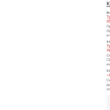
И
Н
Вч
Т
0
П
О
ег
4-
Т
У
С
С
к
3-
«
С
до
о
3-
Х
И
В