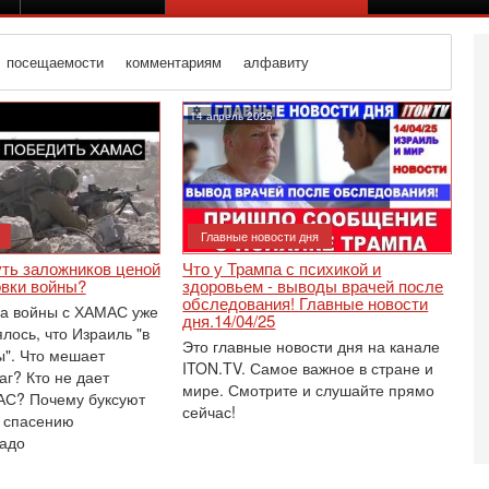
посещаемости
комментариям
алфавиту
14 апрель 2025
Главные новости дня
уть заложников ценой
Что у Трампа с психикой и
овки войны?
здоровьем - выводы врачей после
обследования! Главные новости
да войны с ХАМАС уже
дня.14/04/25
лось, что Израиль "в
Это главные новости дня на канале
ы". Что мешает
ITON.TV. Самое важное в стране и
аг? Кто не дает
мире. Смотрите и слушайте прямо
АС? Почему буксуют
сейчас!
 спасению
Вч
адо
С
«