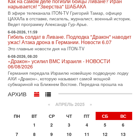
Как на самом деле погибли бойцы Ливане? Иран
Нетаньяху в США и его встреча с Дональдом Трампом
нарывается! "Зверства" ШАБАКА
оставили больше вопросов, чем ответов. Полная
В эфире телеканала ITON-TV Григорий Тамар, офицер
31-07-2026, 15:18
ЦАХАЛа в отставке, писатель, журналист, военный историк.
Иран готовит покушение на Нетаниягу! Трамп не
Ведет программу Александр Гур-Арье.
хочет эскалации, но КСИР готовит взрыв!
6-08-2026, 11:59
В эфире телеканала ITON-TV СЕРГЕЙ МИГДАЛЬ, эксперт
Гибель солдат в Ливане. Подлодка "Дракон" наводит
по вопросам безопасности, офицер запаса
ужас! Атака дрона в Германии. Новости 6.07
Международного управления полиции Израиля, автор
Это главные новости дня на ITON-TV
31-07-2026, 09:02
6-08-2026, 08:20
Битва за разоружение ХАМАСа - НОВОСТИ
«Дракон» усилил ВМС Израиля - НОВОСТИ
31/07/2026
06/08/2026
Сегодня президент США Дональд Трамп заявил о
Германия передала Израилю новейшую подводную лодку
достижении исторического соглашения о полном
АХИ «Дракон», которую называют самой мощной
разоружении ХАМАСа и других вооруженных группировок в
субмариной на Ближнем Востоке. Передача прошла на
30-07-2026, 17:59
АРХИВ
Иран доведет Трампа до крайних мер? Разбор и
оценка от военного обозревателя Давида Шарпа
«
АПРЕЛЬ 2025
»
Ситуация вокруг противостояния Ирана и США накаляется
с каждым днем. Почему Трамп в самый последний момент
ПН
ВТ
СР
ЧТ
ПТ
СБ
ВС
отменил решение о нанесении тяжелых ударов
1
2
3
4
5
6
30-07-2026, 16:54
Покупатель авиакомпании «Аркия» намерен
7
8
9
10
11
12
13
запретить полеты по субботам!