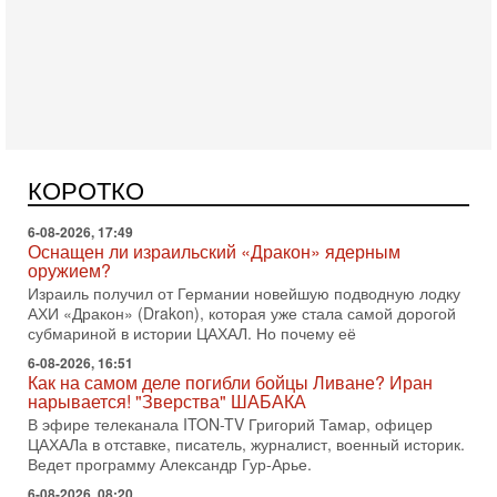
Вчера, 16:55
Арабо-еврейская партия изменит всё? Если
появится...
Может ли в Израиле появиться полноценный арабо-
еврейский политический альянс? Что произойдет с
КОРОТКО
политическим раскладом сил, если арабский список
6-08-2026, 17:49
Оснащен ли израильский «Дракон» ядерным
оружием?
Израиль получил от Германии новейшую подводную лодку
АХИ «Дракон» (Drakon), которая уже стала самой дорогой
субмариной в истории ЦАХАЛ. Но почему её
6-08-2026, 16:51
Как на самом деле погибли бойцы Ливане? Иран
нарывается! "Зверства" ШАБАКА
В эфире телеканала ITON-TV Григорий Тамар, офицер
ЦАХАЛа в отставке, писатель, журналист, военный историк.
Ведет программу Александр Гур-Арье.
6-08-2026, 08:20