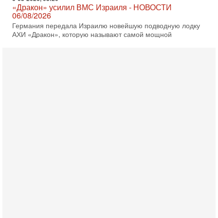
«Дракон» усилил ВМС Израиля - НОВОСТИ
06/08/2026
Германия передала Израилю новейшую подводную лодку
АХИ «Дракон», которую называют самой мощной
субмариной на Ближнем Востоке. Передача прошла на
5-08-2026, 18:16
Сколько ещё Нетаниягу продержится у власти?
«Нетаниягу вечен?» — почему предстоящие выборы в
Израиле могут стать самыми интригующими? Биньямин
Нетаниягу снова уверенно заявляет, что победа на
5-08-2026, 08:51
Трамп пригрозил Ирану ударом - НОВОСТИ
05/08/2026
Президент США Дональд Трамп сегодня заявил, что
Ормузский пролив может быть открыт «очень скоро». По
его словам, если этого не произойдет, Иран ждет
4-08-2026, 20:08
Трамп выбирает подходящий момент для удара!
Украину никогда не примут в НАТО
Сегодня гость нашей студии капитан 1-го ранга ВМC США
(в отставке) Гарри (Юрий) Табах, в прошлом: командир
антитеррористического центра НАТО в