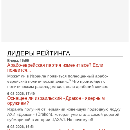
Служба общей безопасности (ШАБАК) создала
3-08-2026, 08:32
Трамп и Иран: последний шанс - НОВОСТИ
03/08/2026
Президент США Дональд Трамп объявил о возобновлении
переговоров с Ираном, но Тегеран пока не подтвердил
готовность к диалогу. По словам американского
2-08-2026, 08:42
Трамп отменил удар по Ирану - НОВОСТИ
ЛИДЕРЫ РЕЙТИНГА
02/08/2026
Президент США Дональд Трамп сегодня заявил об отмене
Вчера, 16:55
подготовленного удара по Ирану после обращений
Арабо-еврейская партия изменит всё? Если
Тегерана и других стран региона. По его словам,
появится...
Может ли в Израиле появиться полноценный арабо-
1-08-2026, 17:50
еврейский политический альянс? Что произойдет с
«Русский голос» Израиля: кто заберет его на этот
политическим раскладом сил, если арабский список
раз?
Голоса русскоязычных репатриантов не раз кардинально
6-08-2026, 17:49
Оснащен ли израильский «Дракон» ядерным
меняли политический ландшафт Израиля. Достаточно
оружием?
вспомнить взлет партии «Исраэль ба-алия», когда
Израиль получил от Германии новейшую подводную лодку
31-07-2026, 17:00
АХИ «Дракон» (Drakon), которая уже стала самой дорогой
Тайны закрытых дверей: о чём на самом деле
субмариной в истории ЦАХАЛ. Но почему её
молчат Трамп и Нетаньяху?
6-08-2026, 16:51
Недавний визит премьер-министра Израиля Биньямина