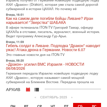
Израиль получил от Германии новейшую подводную лодку
31-07-2026, 17:00
АХИ «Дракон» (Drakon), которая уже стала самой дорогой
Тайны закрытых дверей: о чём на самом деле
субмариной в истории ЦАХАЛ. Но почему её
молчат Трамп и Нетаньяху?
Вчера, 16:51
Недавний визит премьер-министра Израиля Биньямина
Как на самом деле погибли бойцы Ливане? Иран
Нетаньяху в США и его встреча с Дональдом Трампом
нарывается! "Зверства" ШАБАКА
оставили больше вопросов, чем ответов. Полная
В эфире телеканала ITON-TV Григорий Тамар, офицер
31-07-2026, 15:18
ЦАХАЛа в отставке, писатель, журналист, военный историк.
Иран готовит покушение на Нетаниягу! Трамп не
Ведет программу Александр Гур-Арье.
хочет эскалации, но КСИР готовит взрыв!
Вчера, 11:59
В эфире телеканала ITON-TV СЕРГЕЙ МИГДАЛЬ, эксперт
Гибель солдат в Ливане. Подлодка "Дракон" наводит
по вопросам безопасности, офицер запаса
ужас! Атака дрона в Германии. Новости 6.07
Международного управления полиции Израиля, автор
Это главные новости дня на ITON-TV
31-07-2026, 09:02
Вчера, 08:20
Битва за разоружение ХАМАСа - НОВОСТИ
«Дракон» усилил ВМС Израиля - НОВОСТИ
31/07/2026
06/08/2026
Сегодня президент США Дональд Трамп заявил о
Германия передала Израилю новейшую подводную лодку
достижении исторического соглашения о полном
АХИ «Дракон», которую называют самой мощной
разоружении ХАМАСа и других вооруженных группировок в
субмариной на Ближнем Востоке. Передача прошла на
30-07-2026, 17:59
АРХИВ
Иран доведет Трампа до крайних мер? Разбор и
оценка от военного обозревателя Давида Шарпа
«
СЕНТЯБРЬ 2025
»
Ситуация вокруг противостояния Ирана и США накаляется
с каждым днем. Почему Трамп в самый последний момент
ПН
ВТ
СР
ЧТ
ПТ
СБ
ВС