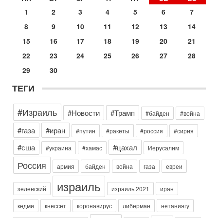
отменил решение о нанесении тяжелых ударов
1
2
3
4
5
6
7
30-07-2026, 16:54
Покупатель авиакомпании «Аркия» намерен
8
9
10
11
12
13
14
запретить полеты по субботам!
15
16
17
18
19
20
21
Вокруг возможной продажи авиакомпании «Аркия»
разгорается громкий конфликт.
22
23
24
25
26
27
28
30-07-2026, 08:16
29
30
Трамп готовит удар по Ирану - НОВОСТИ 30/07/2026
Президент США Дональд Трамп сегодня рассматривает
ТЕГИ
возможность масштабной военной операции против Ирана
после ракетной атаки на американскую базу в
#Израиль
#Новости
#Трамп
Сегодня, 16:55
#байден
#война
Арабо-еврейская партия изменит всё? Если
появится...
#газа
#иран
#путин
#ракеты
#россия
#сирия
Может ли в Израиле появиться полноценный арабо-
#сша
#цахал
#украина
#хамас
Иерусалим
еврейский политический альянс? Что произойдет с
политическим раскладом сил, если арабский список
Россия
армия
байден
война
газа
евреи
Вчера, 17:49
Оснащен ли израильский «Дракон» ядерным
израиль
оружием?
зеленский
израиль 2021
иран
Израиль получил от Германии новейшую подводную лодку
АХИ «Дракон» (Drakon), которая уже стала самой дорогой
кедми
кнессет
коронавирус
либерман
нетаниягу
субмариной в истории ЦАХАЛ. Но почему её