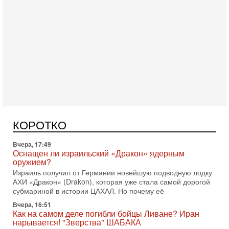
Сегодня, 16:55
Арабо-еврейская партия изменит всё? Если
появится...
Может ли в Израиле появиться полноценный арабо-
еврейский политический альянс? Что произойдет с
КОРОТКО
политическим раскладом сил, если арабский список
Вчера, 17:49
Оснащен ли израильский «Дракон» ядерным
оружием?
Израиль получил от Германии новейшую подводную лодку
АХИ «Дракон» (Drakon), которая уже стала самой дорогой
субмариной в истории ЦАХАЛ. Но почему её
Вчера, 16:51
Как на самом деле погибли бойцы Ливане? Иран
нарывается! "Зверства" ШАБАКА