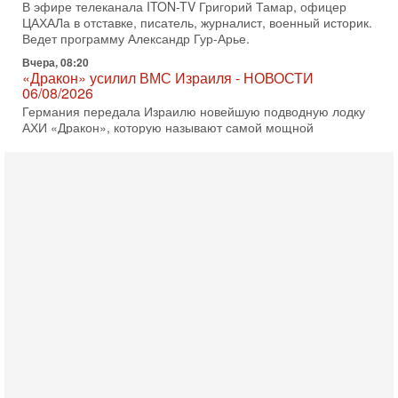
В эфире телеканала ITON-TV Григорий Тамар, офицер
ЦАХАЛа в отставке, писатель, журналист, военный историк.
Ведет программу Александр Гур-Арье.
Вчера, 08:20
«Дракон» усилил ВМС Израиля - НОВОСТИ
06/08/2026
Германия передала Израилю новейшую подводную лодку
АХИ «Дракон», которую называют самой мощной
субмариной на Ближнем Востоке. Передача прошла на
5-08-2026, 18:16
Сколько ещё Нетаниягу продержится у власти?
«Нетаниягу вечен?» — почему предстоящие выборы в
Израиле могут стать самыми интригующими? Биньямин
Нетаниягу снова уверенно заявляет, что победа на
5-08-2026, 08:51
Трамп пригрозил Ирану ударом - НОВОСТИ
05/08/2026
Президент США Дональд Трамп сегодня заявил, что
Ормузский пролив может быть открыт «очень скоро». По
его словам, если этого не произойдет, Иран ждет
4-08-2026, 20:08
Трамп выбирает подходящий момент для удара!
Украину никогда не примут в НАТО