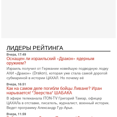
готовность к диалогу. По словам американского
2-08-2026, 08:42
Трамп отменил удар по Ирану - НОВОСТИ
02/08/2026
Президент США Дональд Трамп сегодня заявил об отмене
подготовленного удара по Ирану после обращений
Тегерана и других стран региона. По его словам,
1-08-2026, 17:50
«Русский голос» Израиля: кто заберет его на этот
ЛИДЕРЫ РЕЙТИНГА
раз?
Голоса русскоязычных репатриантов не раз кардинально
Вчера, 17:49
меняли политический ландшафт Израиля. Достаточно
Оснащен ли израильский «Дракон» ядерным
вспомнить взлет партии «Исраэль ба-алия», когда
оружием?
Израиль получил от Германии новейшую подводную лодку
31-07-2026, 17:00
АХИ «Дракон» (Drakon), которая уже стала самой дорогой
Тайны закрытых дверей: о чём на самом деле
субмариной в истории ЦАХАЛ. Но почему её
молчат Трамп и Нетаньяху?
Недавний визит премьер-министра Израиля Биньямина
Вчера, 16:51
Как на самом деле погибли бойцы Ливане? Иран
Нетаньяху в США и его встреча с Дональдом Трампом
нарывается! "Зверства" ШАБАКА
оставили больше вопросов, чем ответов. Полная
В эфире телеканала ITON-TV Григорий Тамар, офицер
31-07-2026, 15:18
ЦАХАЛа в отставке, писатель, журналист, военный историк.
Иран готовит покушение на Нетаниягу! Трамп не
Ведет программу Александр Гур-Арье.
хочет эскалации, но КСИР готовит взрыв!
Вчера, 11:59
В эфире телеканала ITON-TV СЕРГЕЙ МИГДАЛЬ, эксперт