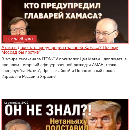
С Большой Буквы
Атака в Дохе: кто предупредил главарей Хамаса? Почему
Моссад бы против?
В эфире телеканала ITON-TV политолог Цви Маген , дипломат, в
прошлом - старший офицер военной разведки АМАН, глава
спецслужбы "Натив", ‎Чрезвычайный и Полномочный посол
Израиля в России и Украине
12 сентябрь 2025