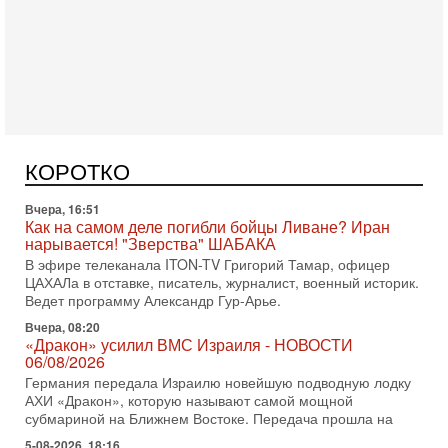
Вчера, 17:49
Оснащен ли израильский «Дракон» ядерным
оружием?
Израиль получил от Германии новейшую подводную лодку
АХИ «Дракон» (Drakon), которая уже стала самой дорогой
КОРОТКО
субмариной в истории ЦАХАЛ. Но почему её
Вчера, 16:51
Как на самом деле погибли бойцы Ливане? Иран
нарывается! "Зверства" ШАБАКА
В эфире телеканала ITON-TV Григорий Тамар, офицер
ЦАХАЛа в отставке, писатель, журналист, военный историк.
Ведет программу Александр Гур-Арье.
Вчера, 08:20
«Дракон» усилил ВМС Израиля - НОВОСТИ
06/08/2026
Германия передала Израилю новейшую подводную лодку
АХИ «Дракон», которую называют самой мощной
субмариной на Ближнем Востоке. Передача прошла на
5-08-2026, 18:16