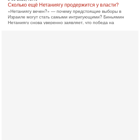
Сколько ещё Нетаниягу продержится у власти?
«Нетаниягу вечен?» — почему предстоящие выборы в
Израиле могут стать самыми интригующими? Биньямин
Нетаниягу снова уверенно заявляет, что победа на
5-08-2026, 08:51
Трамп пригрозил Ирану ударом - НОВОСТИ
05/08/2026
Президент США Дональд Трамп сегодня заявил, что
Ормузский пролив может быть открыт «очень скоро». По
его словам, если этого не произойдет, Иран ждет
4-08-2026, 20:08
Трамп выбирает подходящий момент для удара!
Украину никогда не примут в НАТО
Сегодня гость нашей студии капитан 1-го ранга ВМC США
(в отставке) Гарри (Юрий) Табах, в прошлом: командир
антитеррористического центра НАТО в
3-08-2026, 19:07
«Либо в армию — либо в тюрьму?»
Ситуация вокруг призыва ультраортодоксов в ЦАХАЛ
достигла точки кипения. Попытки принять закон,
освобождающий уклоняющихся харедим от арестов,
3-08-2026, 17:18