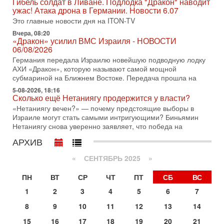
Гибель солдат в Ливане. Подлодка "Дракон" наводит
по вопросам безопасности, офицер запаса
ужас! Атака дрона в Германии. Новости 6.07
Международного управления полиции Израиля, автор
Это главные новости дня на ITON-TV
31-07-2026, 09:02
Вчера, 08:20
Битва за разоружение ХАМАСа - НОВОСТИ
«Дракон» усилил ВМС Израиля - НОВОСТИ
31/07/2026
06/08/2026
Сегодня президент США Дональд Трамп заявил о
Германия передала Израилю новейшую подводную лодку
достижении исторического соглашения о полном
АХИ «Дракон», которую называют самой мощной
разоружении ХАМАСа и других вооруженных группировок в
субмариной на Ближнем Востоке. Передача прошла на
30-07-2026, 17:59
5-08-2026, 18:16
Иран доведет Трампа до крайних мер? Разбор и
Сколько ещё Нетаниягу продержится у власти?
оценка от военного обозревателя Давида Шарпа
«Нетаниягу вечен?» — почему предстоящие выборы в
Ситуация вокруг противостояния Ирана и США накаляется
Израиле могут стать самыми интригующими? Биньямин
с каждым днем. Почему Трамп в самый последний момент
Нетаниягу снова уверенно заявляет, что победа на
отменил решение о нанесении тяжелых ударов
АРХИВ
30-07-2026, 16:54
Покупатель авиакомпании «Аркия» намерен
«
СЕНТЯБРЬ 2025
»
запретить полеты по субботам!
Вокруг возможной продажи авиакомпании «Аркия»
ПН
ВТ
СР
ЧТ
ПТ
СБ
ВС
разгорается громкий конфликт.
1
2
3
4
5
6
7
30-07-2026, 08:16
Трамп готовит удар по Ирану - НОВОСТИ 30/07/2026
8
9
10
11
12
13
14
Президент США Дональд Трамп сегодня рассматривает
15
16
17
18
19
20
21
возможность масштабной военной операции против Ирана