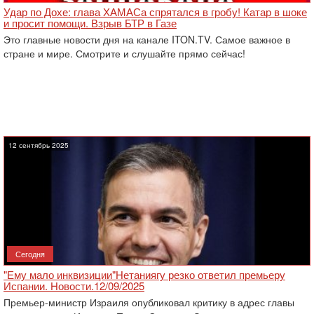
Удар по Дохе: глава ХАМАСа спрятался в гробу! Катар в шоке
и просит помощи. Взрыв БТР в Газе
Это главные новости дня на канале ITON.TV. Самое важное в
стране и мире. Смотрите и слушайте прямо сейчас!
12 сентябрь 2025
Сегодня
"Ему мало инквизиции"Нетаниягу резко ответил премьеру
Испании. Новости.12/09/2025
Премьер-министр Израиля опубликовал критику в адрес главы