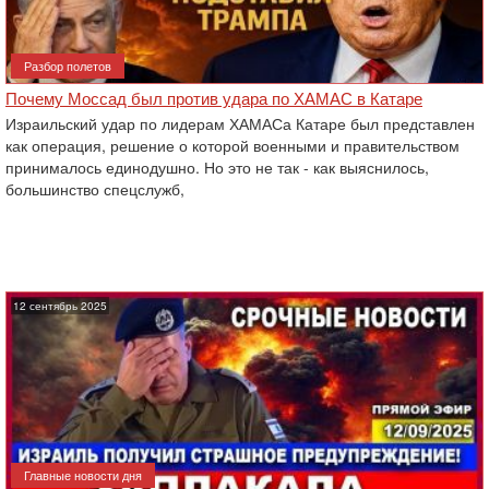
Разбор полетов
Почему Моссад был против удара по ХАМАС в Катаре
Израильский удар по лидерам ХАМАСа Катаре был представлен
как операция, решение о которой военными и правительством
принималось единодушно. Но это не так - как выяснилось,
большинство спецслужб,
12 сентябрь 2025
Главные новости дня