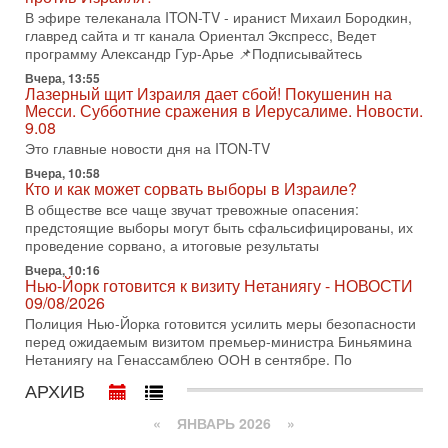
последних союзников. Путин - псих!
В эфире телеканала ITON-TV - иранист Михаил Бородкин,
В эфире ITON-TV доктор Эльдар Намазов , историк,
главред сайта и тг канала Ориентал Экспресс, Ведет
политолог, в прошлом – помощник Президента
программу Александр Гур-Арье 📌Подписывайтесь
Азербайджана Гейдара Алиева . Ведет программу
Вчера, 13:55
Александр
Лазерный щит Израиля дает сбой! Покушенин на
Месси. Субботние сражения в Иерусалиме. Новости.
3-08-2026, 11:09
Выборы в Израиле в опасности?! ШАБАК формирует
9.08
спецотдел
Это главные новости дня на ITON-TV
В этом выпуске мы разбираем одну из самых тревожных
Вчера, 10:58
тем израильской политики. Известно, что израильская
Кто и как может сорвать выборы в Израиле?
Служба общей безопасности (ШАБАК) создала
В обществе все чаще звучат тревожные опасения:
предстоящие выборы могут быть сфальсифицированы, их
3-08-2026, 08:32
Трамп и Иран: последний шанс - НОВОСТИ
проведение сорвано, а итоговые результаты
03/08/2026
Вчера, 10:16
Президент США Дональд Трамп объявил о возобновлении
Нью-Йорк готовится к визиту Нетаниягу - НОВОСТИ
переговоров с Ираном, но Тегеран пока не подтвердил
09/08/2026
готовность к диалогу. По словам американского
Полиция Нью-Йорка готовится усилить меры безопасности
перед ожидаемым визитом премьер-министра Биньямина
2-08-2026, 08:42
Нетаниягу на Генассамблею ООН в сентябре. По
Трамп отменил удар по Ирану - НОВОСТИ
02/08/2026
АРХИВ
Президент США Дональд Трамп сегодня заявил об отмене
подготовленного удара по Ирану после обращений
«
ЯНВАРЬ 2026
»
Тегерана и других стран региона. По его словам,