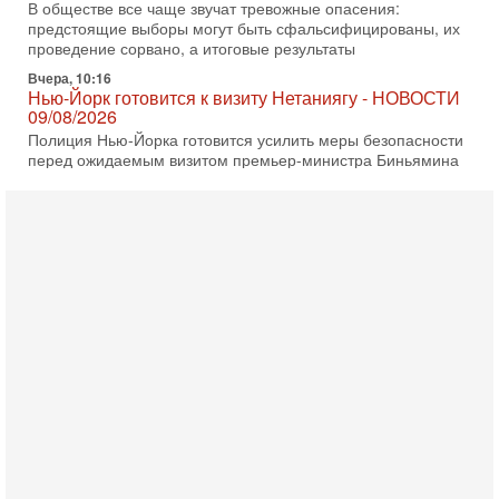
В обществе все чаще звучат тревожные опасения:
предстоящие выборы могут быть сфальсифицированы, их
проведение сорвано, а итоговые результаты
Вчера, 10:16
Нью-Йорк готовится к визиту Нетаниягу - НОВОСТИ
09/08/2026
Полиция Нью-Йорка готовится усилить меры безопасности
перед ожидаемым визитом премьер-министра Биньямина
Нетаниягу на Генассамблею ООН в сентябре. По
8-08-2026, 16:56
Еврейский кандидат в арабской партии — зачем?
Израильская политика может получить неожиданный
поворот: еврейский кандидат — на реальном месте в
списке одной из арабских партий. Причем речь идет
7-08-2026, 16:55
Арабо-еврейская партия изменит всё? Если
появится...
Может ли в Израиле появиться полноценный арабо-
еврейский политический альянс? Что произойдет с
политическим раскладом сил, если арабский список
6-08-2026, 17:49
Оснащен ли израильский «Дракон» ядерным
оружием?