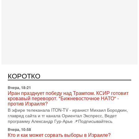
Сегодня, 08:58
Израиль готов к войне с Ираном - НОВОСТИ
10/08/2026
Высокопоставленный представитель израильских сил
безопасности заявил, что Израиль готов самостоятельно
КОРОТКО
продолжить противостояние с Ираном, если США
Вчера, 18:21
Иран празднует победу над Трампом. КСИР готовит
кровавый переворот. "Бижневосточное НАТО" -
против Израиля?
В эфире телеканала ITON-TV - иранист Михаил Бородкин,
главред сайта и тг канала Ориентал Экспресс, Ведет
программу Александр Гур-Арье 📌Подписывайтесь
Вчера, 10:58
Кто и как может сорвать выборы в Израиле?