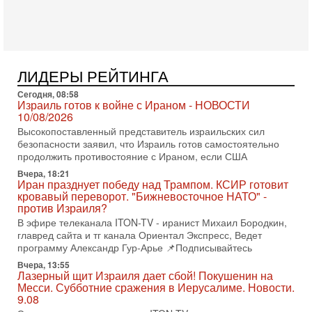
(в отставке) Гарри (Юрий) Табах, в прошлом: командир
антитеррористического центра НАТО в
3-08-2026, 19:07
«Либо в армию — либо в тюрьму?»
Ситуация вокруг призыва ультраортодоксов в ЦАХАЛ
ЛИДЕРЫ РЕЙТИНГА
достигла точки кипения. Попытки принять закон,
освобождающий уклоняющихся харедим от арестов,
Сегодня, 08:58
Израиль готов к войне с Ираном - НОВОСТИ
3-08-2026, 17:18
10/08/2026
Хватит отменять атаки! ЦАХАЛ - не игрушка!
Высокопоставленный представитель израильских сил
Израиль готов ударить по Ирану!
безопасности заявил, что Израиль готов самостоятельно
В эфире телеканала ITON-TV Григорий Тамар, офицер
продолжить противостояние с Ираном, если США
ЦАХАЛа в отставке, писатель, журналист, военный историк.
Ведет программу Александр Гур-Арье.
Вчера, 18:21
Иран празднует победу над Трампом. КСИР готовит
3-08-2026, 15:23
кровавый переворот. "Бижневосточное НАТО" -
Иран задыхается. КСИР готовит удар! Россия теряет
против Израиля?
последних союзников. Путин - псих!
В эфире телеканала ITON-TV - иранист Михаил Бородкин,
В эфире ITON-TV доктор Эльдар Намазов , историк,
главред сайта и тг канала Ориентал Экспресс, Ведет
политолог, в прошлом – помощник Президента
программу Александр Гур-Арье 📌Подписывайтесь
Азербайджана Гейдара Алиева . Ведет программу
Вчера, 13:55
Александр
Лазерный щит Израиля дает сбой! Покушенин на
Месси. Субботние сражения в Иерусалиме. Новости.
3-08-2026, 11:09
Выборы в Израиле в опасности?! ШАБАК формирует
9.08
спецотдел