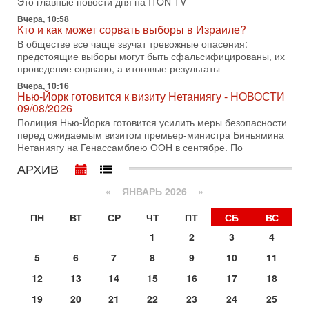
Это главные новости дня на ITON-TV
В этом выпуске мы разбираем одну из самых тревожных
Вчера, 10:58
тем израильской политики. Известно, что израильская
Кто и как может сорвать выборы в Израиле?
Служба общей безопасности (ШАБАК) создала
В обществе все чаще звучат тревожные опасения:
предстоящие выборы могут быть сфальсифицированы, их
3-08-2026, 08:32
Трамп и Иран: последний шанс - НОВОСТИ
проведение сорвано, а итоговые результаты
03/08/2026
Вчера, 10:16
Президент США Дональд Трамп объявил о возобновлении
Нью-Йорк готовится к визиту Нетаниягу - НОВОСТИ
переговоров с Ираном, но Тегеран пока не подтвердил
09/08/2026
готовность к диалогу. По словам американского
Полиция Нью-Йорка готовится усилить меры безопасности
перед ожидаемым визитом премьер-министра Биньямина
2-08-2026, 08:42
Нетаниягу на Генассамблею ООН в сентябре. По
Трамп отменил удар по Ирану - НОВОСТИ
02/08/2026
АРХИВ
Президент США Дональд Трамп сегодня заявил об отмене
подготовленного удара по Ирану после обращений
«
ЯНВАРЬ 2026
»
Тегерана и других стран региона. По его словам,
ПН
ВТ
СР
ЧТ
ПТ
СБ
ВС
1-08-2026, 17:50
«Русский голос» Израиля: кто заберет его на этот
1
2
3
4
раз?
Голоса русскоязычных репатриантов не раз кардинально
5
6
7
8
9
10
11
меняли политический ландшафт Израиля. Достаточно
12
13
14
15
16
17
18
вспомнить взлет партии «Исраэль ба-алия», когда
19
20
21
22
23
24
25
31-07-2026, 17:00