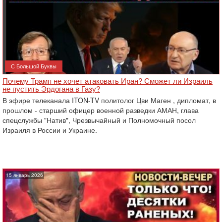
С Большой Буквы
Почему Трамп не хочет атаковать Иран? Сможет ли Израиль
не пустить Эрдогана в Газу?
В эфире телеканала ITON-TV политолог Цви Маген , дипломат, в
прошлом - старший офицер военной разведки АМАН, глава
спецслужбы "Натив", ‎Чрезвычайный и Полномочный посол
Израиля в России и Украине.
15 январь 2026