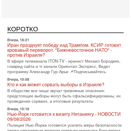
Сегодня, 08:58
Израиль готов к войне с Ираном - НОВОСТИ
10/08/2026
Высокопоставленный представитель израильских сил
безопасности заявил, что Израиль готов самостоятельно
КОРОТКО
продолжить противостояние с Ираном, если США
Вчера, 18:21
Иран празднует победу над Трампом. КСИР готовит
кровавый переворот. "Бижневосточное НАТО" -
против Израиля?
В эфире телеканала ITON-TV - иранист Михаил Бородкин,
главред сайта и тг канала Ориентал Экспресс, Ведет
программу Александр Гур-Арье 📌Подписывайтесь
Вчера, 10:58
Кто и как может сорвать выборы в Израиле?
В обществе все чаще звучат тревожные опасения:
предстоящие выборы могут быть сфальсифицированы, их
проведение сорвано, а итоговые результаты
Вчера, 10:16
Нью-Йорк готовится к визиту Нетаниягу - НОВОСТИ
09/08/2026
Полиция Нью-Йорка готовится усилить меры безопасности
перед ожидаемым визитом премьер-министра Биньямина