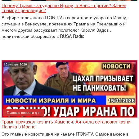
Почему Трамп - за удар по Ирану, а Вэнс - против? Зачем
Трампу Гренландия?
В эфире телеканала ITON-TV о вероятности удара по Ирану,
ситуации в Венесуэле, претензиях Трампа на Гренландию и
многом другом рассуждает политолог Кирилл Задов ,
политический обозреватель RUSA Radio
15 январь 2026
Главные новости дня
Трамп приказал казнить Хаменеи. Аятолла остановил казни.
Паника в Иране
Это главные новости дня на канале ITON-TV. Самое важное в