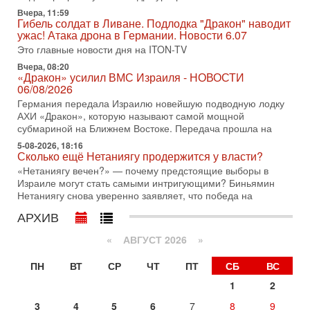
31/07/2026
Вчера, 11:59
Сегодня президент США Дональд Трамп заявил о
Гибель солдат в Ливане. Подлодка "Дракон" наводит
достижении исторического соглашения о полном
ужас! Атака дрона в Германии. Новости 6.07
разоружении ХАМАСа и других вооруженных группировок в
Это главные новости дня на ITON-TV
30-07-2026, 17:59
Вчера, 08:20
Иран доведет Трампа до крайних мер? Разбор и
«Дракон» усилил ВМС Израиля - НОВОСТИ
оценка от военного обозревателя Давида Шарпа
06/08/2026
Ситуация вокруг противостояния Ирана и США накаляется
Германия передала Израилю новейшую подводную лодку
с каждым днем. Почему Трамп в самый последний момент
АХИ «Дракон», которую называют самой мощной
отменил решение о нанесении тяжелых ударов
субмариной на Ближнем Востоке. Передача прошла на
5-08-2026, 18:16
30-07-2026, 16:54
Сколько ещё Нетаниягу продержится у власти?
Покупатель авиакомпании «Аркия» намерен
запретить полеты по субботам!
«Нетаниягу вечен?» — почему предстоящие выборы в
Израиле могут стать самыми интригующими? Биньямин
Вокруг возможной продажи авиакомпании «Аркия»
Нетаниягу снова уверенно заявляет, что победа на
разгорается громкий конфликт.
АРХИВ
30-07-2026, 08:16
Трамп готовит удар по Ирану - НОВОСТИ 30/07/2026
«
АВГУСТ 2026 »
Президент США Дональд Трамп сегодня рассматривает
возможность масштабной военной операции против Ирана
ПН
ВТ
СР
ЧТ
ПТ
СБ
ВС
после ракетной атаки на американскую базу в
1
2
29-07-2026, 18:28
Трамп взбешен атакой на базы! Иран играет с огнем.
3
4
5
6
7
8
9
Израиль меняет курс