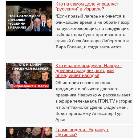
Кто на самом деле управляет
"русскими" в Израиле?
“Если правый лагерь не очнется в
ближайшее время и не обратит взор
на русскоговорящих, на следующих
выборах нам будет противостоять
единый блок Авигдора Либермана и
Яира Голана, и тогда закончится…
Кто и зачем придумал Навруз -
древний праздник, который
объединяет народы!
Об истории возникновения,
традициях и обычаях древнего
праздника Навруз 🌿🔥 рассказывает
в эфире телеканала ITON.TV историк
и политтехнолог Давид Эйдельман.
Ведет программу Александр Гур-
Арье
Трамп поделит Украину с
Путиным?