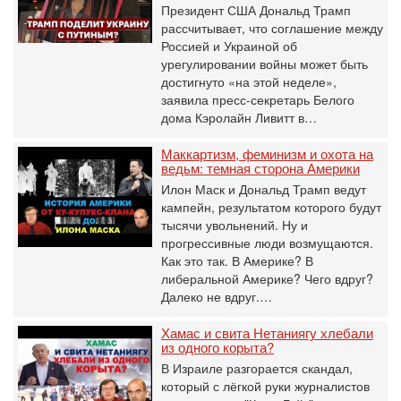
Президент США Дональд Трамп
рассчитывает, что соглашение между
Россией и Украиной об
урегулировании войны может быть
достигнуто «на этой неделе»,
заявила пресс-секретарь Белого
дома Кэролайн Ливитт в…
Маккартизм, феминизм и охота на
ведьм: темная сторона Америки
Илон Маск и Дональд Трамп ведут
кампейн, результатом которого будут
тысячи увольнений. Ну и
прогрессивные люди возмущаются.
Как это так. В Америке? В
либеральной Америке? Чего вдруг?
Далеко не вдруг.…
Хамас и свита Нетаниягу хлебали
из одного корыта?
В Израиле разгорается скандал,
который с лёгкой руки журналистов