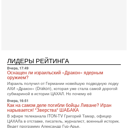
Президент США Дональд Трамп сегодня заявил об отмене
подготовленного удара по Ирану после обращений
Тегерана и других стран региона. По его словам,
1-08-2026, 17:50
«Русский голос» Израиля: кто заберет его на этот
раз?
Голоса русскоязычных репатриантов не раз кардинально
меняли политический ландшафт Израиля. Достаточно
вспомнить взлет партии «Исраэль ба-алия», когда
31-07-2026, 17:00
Тайны закрытых дверей: о чём на самом деле
ЛИДЕРЫ РЕЙТИНГА
молчат Трамп и Нетаньяху?
Вчера, 17:49
Недавний визит премьер-министра Израиля Биньямина
Оснащен ли израильский «Дракон» ядерным
Нетаньяху в США и его встреча с Дональдом Трампом
оружием?
оставили больше вопросов, чем ответов. Полная
Израиль получил от Германии новейшую подводную лодку
31-07-2026, 15:18
АХИ «Дракон» (Drakon), которая уже стала самой дорогой
Иран готовит покушение на Нетаниягу! Трамп не
субмариной в истории ЦАХАЛ. Но почему её
хочет эскалации, но КСИР готовит взрыв!
Вчера, 16:51
В эфире телеканала ITON-TV СЕРГЕЙ МИГДАЛЬ, эксперт
Как на самом деле погибли бойцы Ливане? Иран
по вопросам безопасности, офицер запаса
нарывается! "Зверства" ШАБАКА
Международного управления полиции Израиля, автор
В эфире телеканала ITON-TV Григорий Тамар, офицер
ЦАХАЛа в отставке, писатель, журналист, военный историк.
31-07-2026, 09:02
Битва за разоружение ХАМАСа - НОВОСТИ
Ведет программу Александр Гур-Арье.