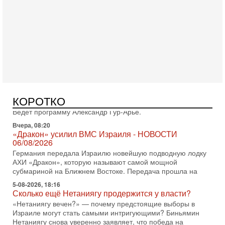
Вчера, 17:49
Оснащен ли израильский «Дракон» ядерным
оружием?
Израиль получил от Германии новейшую подводную лодку
АХИ «Дракон» (Drakon), которая уже стала самой дорогой
субмариной в истории ЦАХАЛ. Но почему её
Вчера, 16:51
Как на самом деле погибли бойцы Ливане? Иран
нарывается! "Зверства" ШАБАКА
В эфире телеканала ITON-TV Григорий Тамар, офицер
КОРОТКО
ЦАХАЛа в отставке, писатель, журналист, военный историк.
Ведет программу Александр Гур-Арье.
Вчера, 08:20
«Дракон» усилил ВМС Израиля - НОВОСТИ
06/08/2026
Германия передала Израилю новейшую подводную лодку
АХИ «Дракон», которую называют самой мощной
субмариной на Ближнем Востоке. Передача прошла на
5-08-2026, 18:16
Сколько ещё Нетаниягу продержится у власти?
«Нетаниягу вечен?» — почему предстоящие выборы в
Израиле могут стать самыми интригующими? Биньямин
Нетаниягу снова уверенно заявляет, что победа на