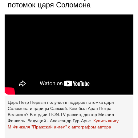
потомок царя Соломона
Царь Петр Первый получил в подарок потомка царя
Соломона и царицы Савской. Кем был Арап Петра
Великого? В студии ITON.TV раввин, доктор Михаил
Финкель. Ведущий - Александр Гур-Арье.
Купить книгу
М.Финкеля "Пражский ангел" с автографом автора