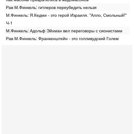
Рав М.Финкель: гитлеров переубедить нельзя
М.Финкель: Я.Кедми - это герой Израиля. "Алло, Смольный!"
Ч-1
М.Финкель: Адольф Эйхман вел переговоры с сионистами
Рав М.Финкель: Франкенштейн - это голливудский Голем