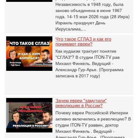
Независимость в 1948 году, была
заново объединена в июне 1967
года. 14-15 мая 2026 года (28 Ияра)
Израиль празднует День
Иерусалима,…
Что такое СГЛАЗ и как его
понимают евреи?
Как иудаизм трактует понятие
"СГЛАЗ"? В студии ITON-TV рав
Михаил Финкель. Ведущий -
Александр Гур-Арье. (Программа
записана в 2017 году)
Зачем евреи "замутили"
революцию в России?
Почему евреи Российской Империи
активно включились в революцию? В
студии ITON-TV раввин, доктор
Михаил Финкель . Ведущий -
Александр Гур-Арье . (Программа