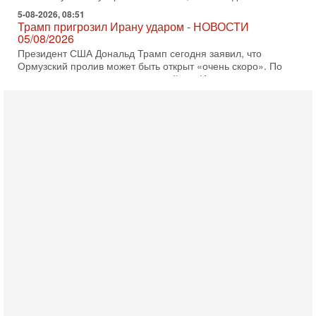
5-08-2026, 08:51
Трамп пригрозил Ирану ударом - НОВОСТИ
05/08/2026
Президент США Дональд Трамп сегодня заявил, что
Ормузский пролив может быть открыт «очень скоро». По
его словам, если этого не произойдет, Иран ждет
4-08-2026, 20:08
Трамп выбирает подходящий момент для удара!
Украину никогда не примут в НАТО
Сегодня гость нашей студии капитан 1-го ранга ВМC США
(в отставке) Гарри (Юрий) Табах, в прошлом: командир
антитеррористического центра НАТО в
3-08-2026, 19:07
«Либо в армию — либо в тюрьму?»
Ситуация вокруг призыва ультраортодоксов в ЦАХАЛ
достигла точки кипения. Попытки принять закон,
освобождающий уклоняющихся харедим от арестов,
3-08-2026, 17:18
Хватит отменять атаки! ЦАХАЛ - не игрушка!
Израиль готов ударить по Ирану!
В эфире телеканала ITON-TV Григорий Тамар, офицер
ЦАХАЛа в отставке, писатель, журналист, военный историк.
Ведет программу Александр Гур-Арье.