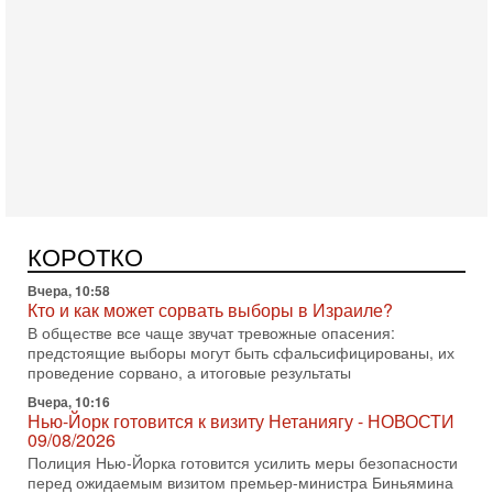
Сегодня, 08:58
Израиль готов к войне с Ираном - НОВОСТИ
10/08/2026
Высокопоставленный представитель израильских сил
безопасности заявил, что Израиль готов самостоятельно
продолжить противостояние с Ираном, если США
Вчера, 18:21
Иран празднует победу над Трампом. КСИР готовит
кровавый переворот. "Бижневосточное НАТО" -
против Израиля?
В эфире телеканала ITON-TV - иранист Михаил Бородкин,
главред сайта и тг канала Ориентал Экспресс, Ведет
КОРОТКО
программу Александр Гур-Арье 📌Подписывайтесь
Вчера, 10:58
Кто и как может сорвать выборы в Израиле?
В обществе все чаще звучат тревожные опасения:
предстоящие выборы могут быть сфальсифицированы, их
проведение сорвано, а итоговые результаты
Вчера, 10:16
Нью-Йорк готовится к визиту Нетаниягу - НОВОСТИ
09/08/2026
Полиция Нью-Йорка готовится усилить меры безопасности
перед ожидаемым визитом премьер-министра Биньямина