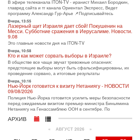
В эфире телеканала ITON-TV - иранист Михаил Бородкин,
В этом выпуске мы разбираем одну из самых тревожных
главред сайта и тг канала Ориентал Экспресс, Ведет
тем израильской политики. Известно, что израильская
программу Александр Гур-Арье 📌Подписывайтесь
Служба общей безопасности (ШАБАК) создала
Вчера, 13:55
3-08-2026, 08:32
Лазерный щит Израиля дает сбой! Покушенин на
Трамп и Иран: последний шанс - НОВОСТИ
Месси. Субботние сражения в Иерусалиме. Новости.
03/08/2026
9.08
Президент США Дональд Трамп объявил о возобновлении
Это главные новости дня на ITON-TV
переговоров с Ираном, но Тегеран пока не подтвердил
Вчера, 10:58
готовность к диалогу. По словам американского
Кто и как может сорвать выборы в Израиле?
2-08-2026, 08:42
В обществе все чаще звучат тревожные опасения:
Трамп отменил удар по Ирану - НОВОСТИ
предстоящие выборы могут быть сфальсифицированы, их
02/08/2026
проведение сорвано, а итоговые результаты
Президент США Дональд Трамп сегодня заявил об отмене
Вчера, 10:16
подготовленного удара по Ирану после обращений
Нью-Йорк готовится к визиту Нетаниягу - НОВОСТИ
Тегерана и других стран региона. По его словам,
09/08/2026
1-08-2026, 17:50
Полиция Нью-Йорка готовится усилить меры безопасности
«Русский голос» Израиля: кто заберет его на этот
перед ожидаемым визитом премьер-министра Биньямина
раз?
Нетаниягу на Генассамблею ООН в сентябре. По
Голоса русскоязычных репатриантов не раз кардинально
АРХИВ
меняли политический ландшафт Израиля. Достаточно
вспомнить взлет партии «Исраэль ба-алия», когда
«
АВГУСТ 2026 »
31-07-2026, 17:00
Тайны закрытых дверей: о чём на самом деле