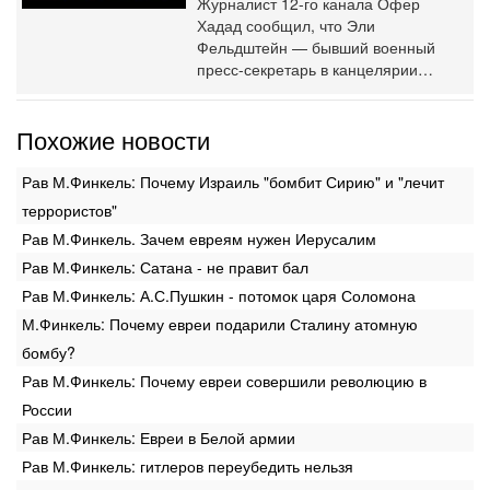
Журналист 12-го канала Офер
Хадад сообщил, что Эли
Фельдштейн — бывший военный
пресс-секретарь в канцелярии…
Похожие новости
Рав М.Финкель: Почему Израиль "бомбит Сирию" и "лечит
террористов"
Рав М.Финкель. Зачем евреям нужен Иерусалим
Рав М.Финкель: Сатана - не правит бал
Рав М.Финкель: А.С.Пушкин - потомок царя Соломона
М.Финкель: Почему евреи подарили Сталину атомную
бомбу?
Рав М.Финкель: Почему евреи совершили революцию в
России
Рав М.Финкель: Евреи в Белой армии
Рав М.Финкель: гитлеров переубедить нельзя