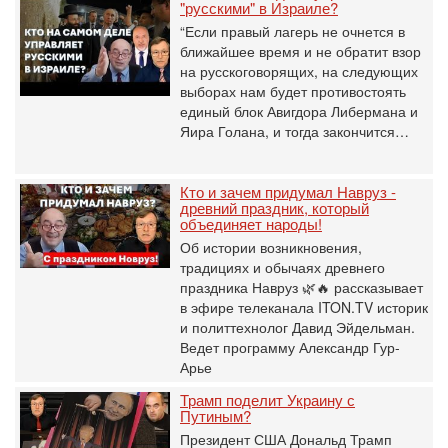
"русскими" в Израиле?
“Если правый лагерь не очнется в
ближайшее время и не обратит взор
на русскоговорящих, на следующих
выборах нам будет противостоять
единый блок Авигдора Либермана и
Яира Голана, и тогда закончится…
Кто и зачем придумал Навруз -
древний праздник, который
объединяет народы!
Об истории возникновения,
традициях и обычаях древнего
праздника Навруз 🌿🔥 рассказывает
в эфире телеканала ITON.TV историк
и политтехнолог Давид Эйдельман.
Ведет программу Александр Гур-
Арье
Трамп поделит Украину с
Путиным?
Президент США Дональд Трамп