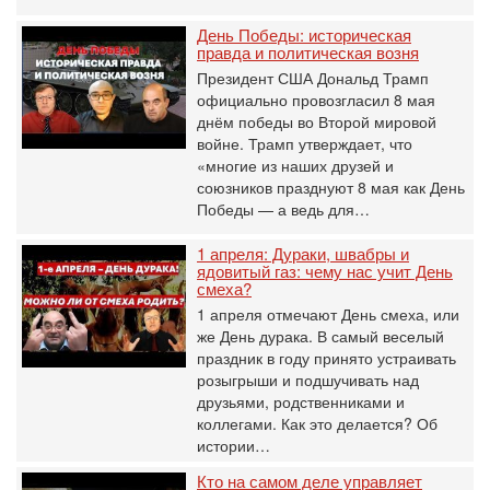
День Победы: историческая
правда и политическая возня
Президент США Дональд Трамп
официально провозгласил 8 мая
днём победы во Второй мировой
войне. Трамп утверждает, что
«многие из наших друзей и
союзников празднуют 8 мая как День
Победы — а ведь для…
1 апреля: Дураки, швабры и
ядовитый газ: чему нас учит День
смеха?
1 апреля отмечают День смеха, или
же День дурака. В самый веселый
праздник в году принято устраивать
розыгрыши и подшучивать над
друзьями, родственниками и
коллегами. Как это делается? Об
истории…
Кто на самом деле управляет