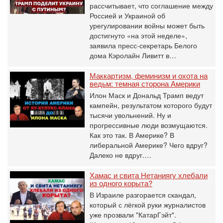
рассчитывает, что соглашение между
Россией и Украиной об
урегулировании войны может быть
достигнуто «на этой неделе»,
заявила пресс-секретарь Белого
дома Кэролайн Ливитт в…
Маккартизм, феминизм и охота на
ведьм: темная сторона Америки
Илон Маск и Дональд Трамп ведут
кампейн, результатом которого будут
тысячи увольнений. Ну и
прогрессивные люди возмущаются.
Как это так. В Америке? В
либеральной Америке? Чего вдруг?
Далеко не вдруг.…
Хамас и свита Нетаниягу хлебали
из одного корыта?
В Израиле разгорается скандал,
который с лёгкой руки журналистов
уже прозвали "КатарГэйт".