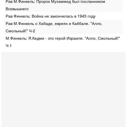
Рав М.Финкель: Пророк Мухаммед был посланником
Всевышнего
Рав Финкель: Война не закончилась в 1945 году
Рав М.Финкель о Хабаде, евреях и Каббале. "Алло,
Смольный!" Ч-2
М.Финкель: Я.Кедми - это герой Израиля. "Алло, Смольный!"
Ч-1