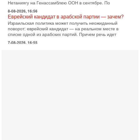
Нетаниягу на Генассамблею ООН в сентябре. По
8-08-2026, 16:56
Еврейский кандидат в арабской партии — зачем?
Израильская политика может получить неожиданный
поворот: еврейский кандидат — на реальном месте в
списке одной из арабских партий. Причем речь идет
7-08-2026, 16:55
Арабо-еврейская партия изменит всё? Если
появится...
Может ли в Израиле появиться полноценный арабо-
еврейский политический альянс? Что произойдет с
политическим раскладом сил, если арабский список
6-08-2026, 17:49
Оснащен ли израильский «Дракон» ядерным
оружием?
Израиль получил от Германии новейшую подводную лодку
АХИ «Дракон» (Drakon), которая уже стала самой дорогой
субмариной в истории ЦАХАЛ. Но почему её
6-08-2026, 16:51
Как на самом деле погибли бойцы Ливане? Иран
нарывается! "Зверства" ШАБАКА
В эфире телеканала ITON-TV Григорий Тамар, офицер
ЦАХАЛа в отставке, писатель, журналист, военный историк.