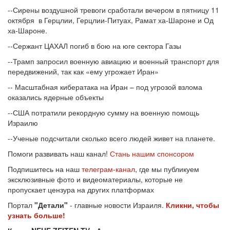
--Сирены воздушной тревоги сработали вечером в пятницу 11
октября в Герцлии, Герцлии-Питуах, Рамат ха-Шароне и Од
ха-Шароне.
--Сержант ЦАХАЛ погиб в бою на юге сектора Газы
--Трамп запросил военную авиацию и военный транспорт для
передвижений, так как «ему угрожает Иран»
-- Масштабная кибератака на Иран – под угрозой взлома
оказались ядерные объекты
--США потратили рекордную сумму на военную помощь
Израилю
--Ученые подсчитали сколько всего людей живет на планете.
Помоги развивать наш канал!
Стань нашим спонсором
Подпишитесь на наш
телеграм-канал
, где мы публикуем
эксклюзивные фото и видеоматериалы, которые не
пропускает цензура на других платформах
Портал
"Детали"
- главные новости Израиля.
Кликни, чтобы
узнать больше!