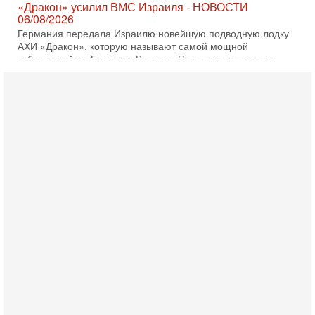
5-08-2026, 18:16
Сколько ещё Нетаниягу продержится у власти?
«Нетаниягу вечен?» — почему предстоящие выборы в
Израиле могут стать самыми интригующими? Биньямин
Нетаниягу снова уверенно заявляет, что победа на
5-08-2026, 08:51
Трамп пригрозил Ирану ударом - НОВОСТИ
05/08/2026
Президент США Дональд Трамп сегодня заявил, что
Ормузский пролив может быть открыт «очень скоро». По
его словам, если этого не произойдет, Иран ждет
4-08-2026, 20:08
Трамп выбирает подходящий момент для удара!
Украину никогда не примут в НАТО
Сегодня гость нашей студии капитан 1-го ранга ВМC США
(в отставке) Гарри (Юрий) Табах, в прошлом: командир
антитеррористического центра НАТО в
3-08-2026, 19:07
«Либо в армию — либо в тюрьму?»
Ситуация вокруг призыва ультраортодоксов в ЦАХАЛ
достигла точки кипения. Попытки принять закон,
освобождающий уклоняющихся харедим от арестов,