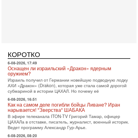
Арабо-еврейская партия изменит всё? Если
появится...
Может ли в Израиле появиться полноценный арабо-
еврейский политический альянс? Что произойдет с
политическим раскладом сил, если арабский список
6-08-2026, 17:49
Оснащен ли израильский «Дракон» ядерным
оружием?
Израиль получил от Германии новейшую подводную лодку
КОРОТКО
АХИ «Дракон» (Drakon), которая уже стала самой дорогой
субмариной в истории ЦАХАЛ. Но почему её
6-08-2026, 16:51
Как на самом деле погибли бойцы Ливане? Иран
нарывается! "Зверства" ШАБАКА
В эфире телеканала ITON-TV Григорий Тамар, офицер
ЦАХАЛа в отставке, писатель, журналист, военный историк.
Ведет программу Александр Гур-Арье.
6-08-2026, 08:20
«Дракон» усилил ВМС Израиля - НОВОСТИ
06/08/2026
Германия передала Израилю новейшую подводную лодку
АХИ «Дракон», которую называют самой мощной
субмариной на Ближнем Востоке. Передача прошла на