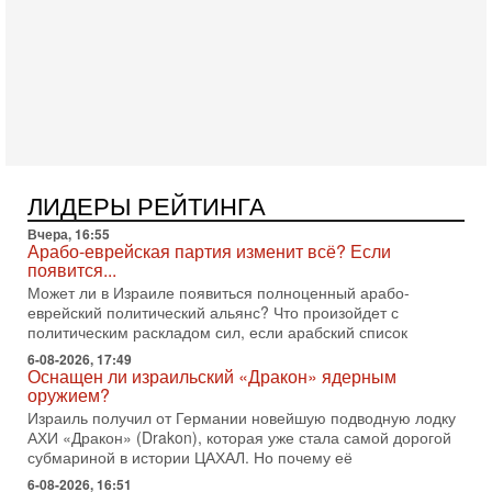
готовность к диалогу. По словам американского
2-08-2026, 08:42
Трамп отменил удар по Ирану - НОВОСТИ
02/08/2026
Президент США Дональд Трамп сегодня заявил об отмене
подготовленного удара по Ирану после обращений
Тегерана и других стран региона. По его словам,
1-08-2026, 17:50
«Русский голос» Израиля: кто заберет его на этот
ЛИДЕРЫ РЕЙТИНГА
раз?
Вчера, 16:55
Голоса русскоязычных репатриантов не раз кардинально
Арабо-еврейская партия изменит всё? Если
меняли политический ландшафт Израиля. Достаточно
появится...
вспомнить взлет партии «Исраэль ба-алия», когда
Может ли в Израиле появиться полноценный арабо-
31-07-2026, 17:00
еврейский политический альянс? Что произойдет с
Тайны закрытых дверей: о чём на самом деле
политическим раскладом сил, если арабский список
молчат Трамп и Нетаньяху?
6-08-2026, 17:49
Недавний визит премьер-министра Израиля Биньямина
Оснащен ли израильский «Дракон» ядерным
Нетаньяху в США и его встреча с Дональдом Трампом
оружием?
оставили больше вопросов, чем ответов. Полная
Израиль получил от Германии новейшую подводную лодку
АХИ «Дракон» (Drakon), которая уже стала самой дорогой
31-07-2026, 15:18
Иран готовит покушение на Нетаниягу! Трамп не
субмариной в истории ЦАХАЛ. Но почему её
хочет эскалации, но КСИР готовит взрыв!
6-08-2026, 16:51