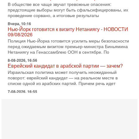
В обществе все чаще звучат тревожные опасения:
предстоящие выборы могут быть сфальсифицированы, их
проведение сорвано, а итоговые результаты
Вчера, 10:16
Нью-Йорк готовится к визиту Нетаниягу - НОВОСТИ
09/08/2026
Полиция Нью-Йорка готовится усилить меры безопасности
перед ожидаемым визитом премьер-министра Биньямина
Нетаниягу на Генассамблею ООН в сентябре. По
8-08-2026, 16:56
Еврейский кандидат в арабской партии — зачем?
Израильская политика может получить неожиданный
поворот: еврейский кандидат — на реальном месте в
списке одной из арабских партий. Причем речь идет
7-08-2026, 16:55
Арабо-еврейская партия изменит всё? Если
появится...
Может ли в Израиле появиться полноценный арабо-
еврейский политический альянс? Что произойдет с
политическим раскладом сил, если арабский список
6-08-2026, 17:49
Оснащен ли израильский «Дракон» ядерным
оружием?