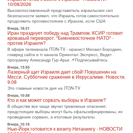
последних союзников. Путин - псих!
10/08/2026
В эфире ITON-TV доктор Эльдар Намазов , историк,
Высокопоставленный представитель израильских сил
политолог, в прошлом – помощник Президента
безопасности заявил, что Израиль готов самостоятельно
Азербайджана Гейдара Алиева . Ведет программу
продолжить противостояние с Ираном, если США
Александр
Вчера, 18:21
Иран празднует победу над Трампом. КСИР готовит
3-08-2026, 11:09
кровавый переворот. "Бижневосточное НАТО" -
Выборы в Израиле в опасности?! ШАБАК формирует
против Израиля?
спецотдел
В эфире телеканала ITON-TV - иранист Михаил Бородкин,
В этом выпуске мы разбираем одну из самых тревожных
главред сайта и тг канала Ориентал Экспресс, Ведет
тем израильской политики. Известно, что израильская
программу Александр Гур-Арье 📌Подписывайтесь
Служба общей безопасности (ШАБАК) создала
Вчера, 13:55
3-08-2026, 08:32
Лазерный щит Израиля дает сбой! Покушенин на
Трамп и Иран: последний шанс - НОВОСТИ
Месси. Субботние сражения в Иерусалиме. Новости.
03/08/2026
9.08
Президент США Дональд Трамп объявил о возобновлении
Это главные новости дня на ITON-TV
переговоров с Ираном, но Тегеран пока не подтвердил
Вчера, 10:58
готовность к диалогу. По словам американского
Кто и как может сорвать выборы в Израиле?
2-08-2026, 08:42
В обществе все чаще звучат тревожные опасения:
Трамп отменил удар по Ирану - НОВОСТИ
предстоящие выборы могут быть сфальсифицированы, их
02/08/2026
проведение сорвано, а итоговые результаты
Президент США Дональд Трамп сегодня заявил об отмене
Вчера, 10:16
подготовленного удара по Ирану после обращений
Нью-Йорк готовится к визиту Нетаниягу - НОВОСТИ
Тегерана и других стран региона. По его словам,