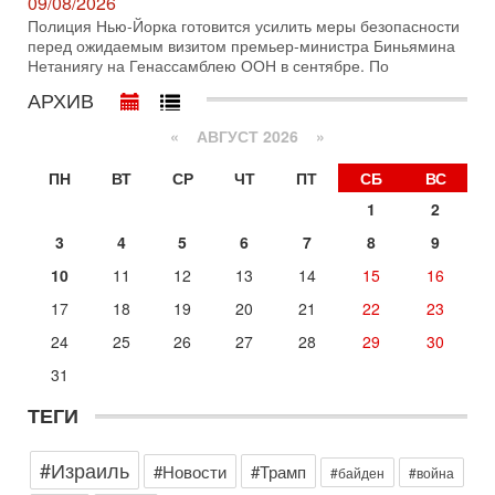
09/08/2026
1-08-2026, 17:50
Полиция Нью-Йорка готовится усилить меры безопасности
«Русский голос» Израиля: кто заберет его на этот
перед ожидаемым визитом премьер-министра Биньямина
раз?
Нетаниягу на Генассамблею ООН в сентябре. По
Голоса русскоязычных репатриантов не раз кардинально
АРХИВ
меняли политический ландшафт Израиля. Достаточно
вспомнить взлет партии «Исраэль ба-алия», когда
«
АВГУСТ 2026 »
31-07-2026, 17:00
Тайны закрытых дверей: о чём на самом деле
ПН
ВТ
СР
ЧТ
ПТ
СБ
ВС
молчат Трамп и Нетаньяху?
1
2
Недавний визит премьер-министра Израиля Биньямина
Нетаньяху в США и его встреча с Дональдом Трампом
3
4
5
6
7
8
9
оставили больше вопросов, чем ответов. Полная
10
11
12
13
14
15
16
Сегодня, 08:58
Израиль готов к войне с Ираном - НОВОСТИ
17
18
19
20
21
22
23
10/08/2026
24
25
26
27
28
29
30
Высокопоставленный представитель израильских сил
безопасности заявил, что Израиль готов самостоятельно
31
продолжить противостояние с Ираном, если США
ТЕГИ
Вчера, 18:21
Иран празднует победу над Трампом. КСИР готовит
кровавый переворот. "Бижневосточное НАТО" -
#Израиль
против Израиля?
#Новости
#Трамп
#байден
#война
В эфире телеканала ITON-TV - иранист Михаил Бородкин,