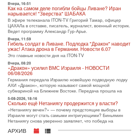
Вчера, 16:51
В эфире телеканала ITON-TV СЕРГЕЙ МИГДАЛЬ, эксперт
Как на самом деле погибли бойцы Ливане? Иран
по вопросам безопасности, офицер запаса
нарывается! "Зверства" ШАБАКА
Международного управления полиции Израиля, автор
В эфире телеканала ITON-TV Григорий Тамар, офицер
ЦАХАЛа в отставке, писатель, журналист, военный историк.
31-07-2026, 09:02
Битва за разоружение ХАМАСа - НОВОСТИ
Ведет программу Александр Гур-Арье.
31/07/2026
Вчера, 11:59
Сегодня президент США Дональд Трамп заявил о
Гибель солдат в Ливане. Подлодка "Дракон" наводит
достижении исторического соглашения о полном
ужас! Атака дрона в Германии. Новости 6.07
разоружении ХАМАСа и других вооруженных группировок в
Это главные новости дня на ITON-TV
30-07-2026, 17:59
Вчера, 08:20
Иран доведет Трампа до крайних мер? Разбор и
«Дракон» усилил ВМС Израиля - НОВОСТИ
оценка от военного обозревателя Давида Шарпа
06/08/2026
Ситуация вокруг противостояния Ирана и США накаляется
Германия передала Израилю новейшую подводную лодку
с каждым днем. Почему Трамп в самый последний момент
АХИ «Дракон», которую называют самой мощной
отменил решение о нанесении тяжелых ударов
субмариной на Ближнем Востоке. Передача прошла на
5-08-2026, 18:16
30-07-2026, 16:54
Сколько ещё Нетаниягу продержится у власти?
Покупатель авиакомпании «Аркия» намерен
запретить полеты по субботам!
«Нетаниягу вечен?» — почему предстоящие выборы в
Израиле могут стать самыми интригующими? Биньямин
Вокруг возможной продажи авиакомпании «Аркия»
Нетаниягу снова уверенно заявляет, что победа на
разгорается громкий конфликт.
АРХИВ
30-07-2026, 08:16
Трамп готовит удар по Ирану - НОВОСТИ 30/07/2026