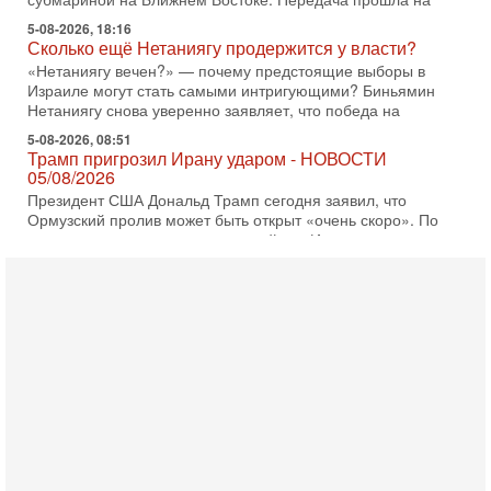
5-08-2026, 18:16
Сколько ещё Нетаниягу продержится у власти?
«Нетаниягу вечен?» — почему предстоящие выборы в
Израиле могут стать самыми интригующими? Биньямин
Нетаниягу снова уверенно заявляет, что победа на
5-08-2026, 08:51
Трамп пригрозил Ирану ударом - НОВОСТИ
05/08/2026
Президент США Дональд Трамп сегодня заявил, что
Ормузский пролив может быть открыт «очень скоро». По
его словам, если этого не произойдет, Иран ждет
4-08-2026, 20:08
Трамп выбирает подходящий момент для удара!
Украину никогда не примут в НАТО
Сегодня гость нашей студии капитан 1-го ранга ВМC США
(в отставке) Гарри (Юрий) Табах, в прошлом: командир
антитеррористического центра НАТО в
3-08-2026, 19:07
«Либо в армию — либо в тюрьму?»
Ситуация вокруг призыва ультраортодоксов в ЦАХАЛ
достигла точки кипения. Попытки принять закон,
освобождающий уклоняющихся харедим от арестов,