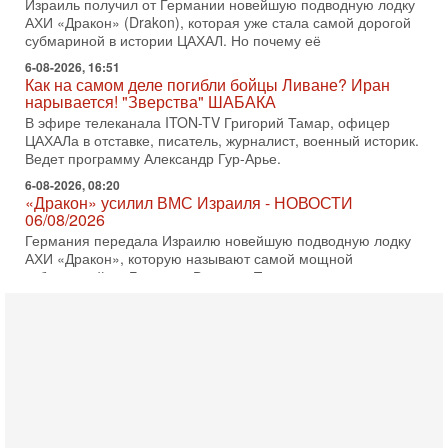
Израиль получил от Германии новейшую подводную лодку
АХИ «Дракон» (Drakon), которая уже стала самой дорогой
субмариной в истории ЦАХАЛ. Но почему её
6-08-2026, 16:51
Как на самом деле погибли бойцы Ливане? Иран
нарывается! "Зверства" ШАБАКА
В эфире телеканала ITON-TV Григорий Тамар, офицер
ЦАХАЛа в отставке, писатель, журналист, военный историк.
Ведет программу Александр Гур-Арье.
6-08-2026, 08:20
«Дракон» усилил ВМС Израиля - НОВОСТИ
06/08/2026
Германия передала Израилю новейшую подводную лодку
АХИ «Дракон», которую называют самой мощной
субмариной на Ближнем Востоке. Передача прошла на
5-08-2026, 18:16
Сколько ещё Нетаниягу продержится у власти?
«Нетаниягу вечен?» — почему предстоящие выборы в
Израиле могут стать самыми интригующими? Биньямин
Нетаниягу снова уверенно заявляет, что победа на
5-08-2026, 08:51
Трамп пригрозил Ирану ударом - НОВОСТИ
05/08/2026