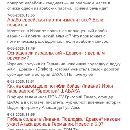
1-08-2026, 17:50
поворот: еврейский кандидат — на реальном месте в
«Русский голос» Израиля: кто заберет его на этот
списке одной из арабских партий. Причем речь идет
раз?
7-08-2026, 16:55
Голоса русскоязычных репатриантов не раз кардинально
Арабо-еврейская партия изменит всё? Если
меняли политический ландшафт Израиля. Достаточно
появится...
вспомнить взлет партии «Исраэль ба-алия», когда
Может ли в Израиле появиться полноценный арабо-
еврейский политический альянс? Что произойдет с
31-07-2026, 17:00
Тайны закрытых дверей: о чём на самом деле
политическим раскладом сил, если арабский список
молчат Трамп и Нетаньяху?
6-08-2026, 17:49
Недавний визит премьер-министра Израиля Биньямина
Оснащен ли израильский «Дракон» ядерным
Нетаньяху в США и его встреча с Дональдом Трампом
оружием?
оставили больше вопросов, чем ответов. Полная
Израиль получил от Германии новейшую подводную лодку
АХИ «Дракон» (Drakon), которая уже стала самой дорогой
31-07-2026, 15:18
субмариной в истории ЦАХАЛ. Но почему её
Иран готовит покушение на Нетаниягу! Трамп не
хочет эскалации, но КСИР готовит взрыв!
6-08-2026, 16:51
Как на самом деле погибли бойцы Ливане? Иран
В эфире телеканала ITON-TV СЕРГЕЙ МИГДАЛЬ, эксперт
нарывается! "Зверства" ШАБАКА
по вопросам безопасности, офицер запаса
Международного управления полиции Израиля, автор
В эфире телеканала ITON-TV Григорий Тамар, офицер
ЦАХАЛа в отставке, писатель, журналист, военный историк.
31-07-2026, 09:02
Ведет программу Александр Гур-Арье.
Битва за разоружение ХАМАСа - НОВОСТИ
31/07/2026
6-08-2026, 11:59
Гибель солдат в Ливане. Подлодка "Дракон" наводит
Сегодня президент США Дональд Трамп заявил о
ужас! Атака дрона в Германии. Новости 6.07
достижении исторического соглашения о полном
Это главные новости дня на ITON-TV