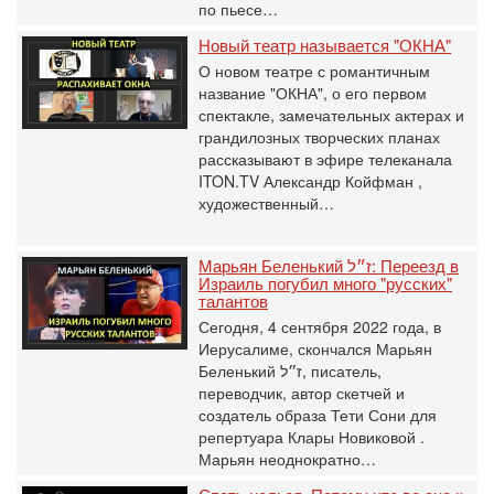
по пьесе…
Новый театр называется "ОКНА"
О новом театре с романтичным
название "ОКНА", о его первом
спектакле, замечательных актерах и
грандилозных творческих планах
рассказывают в эфире телеканала
ITON.TV Александр Койфман ,
художественный…
Марьян Беленький ז״ל: Переезд в
Израиль погубил много "русских"
талантов
Сегодня, 4 сентября 2022 года, в
Иерусалиме, скончался Марьян
Беленький ז״ל, писатель,
переводчик, автор скетчей и
создатель образа Тети Сони для
репертуара Клары Новиковой .
Марьян неоднократно…