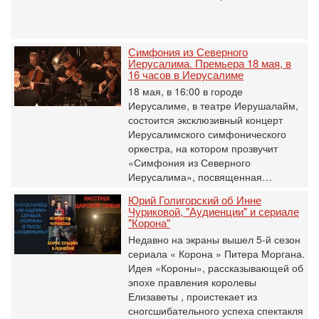
Симфония из Северного
Иерусалима. Премьера 18 мая, в
16 часов в Иерусалиме
18 мая, в 16:00 в городе
Иерусалиме, в театре Иерушалайм,
состоится эксклюзивный концерт
Иерусалимского симфонического
оркестра, на котором прозвучит
«Симфония из Северного
Иерусалима», посвященная…
Юрий Голигорский об Инне
Чуриковой, "Аудиенции" и сериале
"Корона"
Недавно на экраны вышел 5-й сезон
сериала « Корона » Питера Моргана.
Идея «Короны», рассказывающей об
эпохе правления королевы
Елизаветы , проистекает из
сногсшибательного успеха спектакля