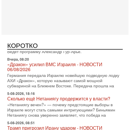
оружием?
Израиль получил от Германии новейшую подводную лодку
АХИ «Дракон» (Drakon), которая уже стала самой дорогой
субмариной в истории ЦАХАЛ. Но почему её
Вчера, 16:51
Как на самом деле погибли бойцы Ливане? Иран
нарывается! "Зверства" ШАБАКА
В эфире телеканала ITON-TV Григорий Тамар, офицер
КОРОТКО
ЦАХАЛа в отставке, писатель, журналист, военный историк.
Ведет программу Александр Гур-Арье.
Вчера, 08:20
«Дракон» усилил ВМС Израиля - НОВОСТИ
06/08/2026
Германия передала Израилю новейшую подводную лодку
АХИ «Дракон», которую называют самой мощной
субмариной на Ближнем Востоке. Передача прошла на
5-08-2026, 18:16
Сколько ещё Нетаниягу продержится у власти?
«Нетаниягу вечен?» — почему предстоящие выборы в
Израиле могут стать самыми интригующими? Биньямин
Нетаниягу снова уверенно заявляет, что победа на
5-08-2026, 08:51
Трамп пригрозил Ирану ударом - НОВОСТИ