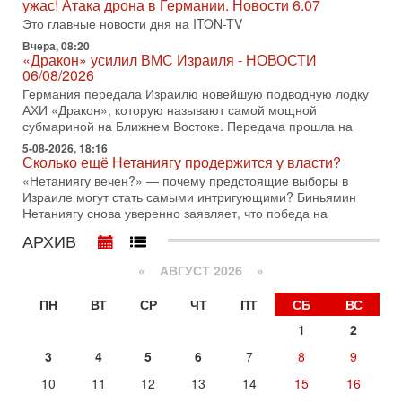
достижении исторического соглашения о полном
ужас! Атака дрона в Германии. Новости 6.07
разоружении ХАМАСа и других вооруженных группировок в
Это главные новости дня на ITON-TV
30-07-2026, 17:59
Вчера, 08:20
Иран доведет Трампа до крайних мер? Разбор и
«Дракон» усилил ВМС Израиля - НОВОСТИ
оценка от военного обозревателя Давида Шарпа
06/08/2026
Ситуация вокруг противостояния Ирана и США накаляется
Германия передала Израилю новейшую подводную лодку
с каждым днем. Почему Трамп в самый последний момент
АХИ «Дракон», которую называют самой мощной
отменил решение о нанесении тяжелых ударов
субмариной на Ближнем Востоке. Передача прошла на
5-08-2026, 18:16
30-07-2026, 16:54
Сколько ещё Нетаниягу продержится у власти?
Покупатель авиакомпании «Аркия» намерен
запретить полеты по субботам!
«Нетаниягу вечен?» — почему предстоящие выборы в
Израиле могут стать самыми интригующими? Биньямин
Вокруг возможной продажи авиакомпании «Аркия»
Нетаниягу снова уверенно заявляет, что победа на
разгорается громкий конфликт.
АРХИВ
30-07-2026, 08:16
Трамп готовит удар по Ирану - НОВОСТИ 30/07/2026
«
АВГУСТ 2026 »
Президент США Дональд Трамп сегодня рассматривает
возможность масштабной военной операции против Ирана
ПН
ВТ
СР
ЧТ
ПТ
СБ
ВС
после ракетной атаки на американскую базу в
1
2
29-07-2026, 18:28
Трамп взбешен атакой на базы! Иран играет с огнем.
3
4
5
6
7
8
9
Израиль меняет курс
В эфире телеканала ITON-TV политолог Цви Маген,
10
11
12
13
14
15
16
дипломат, в прошлом - старший офицер военной разведки