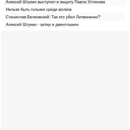
Алексей Штукин выступил в защиту Павла Устинова
Нельзя быть голыми среди волков
Станислав Белковский: Так кто убил Литвиненко?
Алексей Штукин - актер и джентльмен
Вчера, 17:49
Оснащен ли израильский «Дракон» ядерным