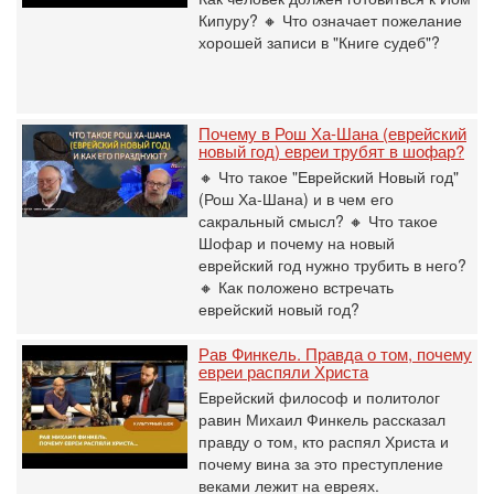
Кипуру? 🔸 Что означает пожелание
хорошей записи в "Книге судеб"?
Почему в Рош Ха-Шана (еврейский
новый год) евреи трубят в шофар?
🔸 Что такое "Еврейский Новый год"
(Рош Ха-Шана) и в чем его
сакральный смысл? 🔸 Что такое
Шофар и почему на новый
еврейский год нужно трубить в него?
🔸 Как положено встречать
еврейский новый год?
Рав Финкель. Правда о том, почему
евреи распяли Христа
Еврейский философ и политолог
равин Михаил Финкель рассказал
правду о том, кто распял Христа и
почему вина за это преступление
веками лежит на евреях.