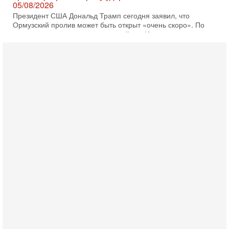
05/08/2026
Президент США Дональд Трамп сегодня заявил, что
Ормузский пролив может быть открыт «очень скоро». По
его словам, если этого не произойдет, Иран ждет
4-08-2026, 20:08
Трамп выбирает подходящий момент для удара!
Украину никогда не примут в НАТО
Сегодня гость нашей студии капитан 1-го ранга ВМC США
(в отставке) Гарри (Юрий) Табах, в прошлом: командир
антитеррористического центра НАТО в
3-08-2026, 19:07
«Либо в армию — либо в тюрьму?»
Ситуация вокруг призыва ультраортодоксов в ЦАХАЛ
достигла точки кипения. Попытки принять закон,
освобождающий уклоняющихся харедим от арестов,
3-08-2026, 17:18
Хватит отменять атаки! ЦАХАЛ - не игрушка!
Израиль готов ударить по Ирану!
В эфире телеканала ITON-TV Григорий Тамар, офицер
ЦАХАЛа в отставке, писатель, журналист, военный историк.
Ведет программу Александр Гур-Арье.
3-08-2026, 15:23
Иран задыхается. КСИР готовит удар! Россия теряет