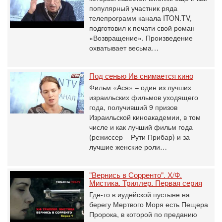
популярный участник ряда
телепрограмм канала ITON.TV,
подготовил к печати свой роман
«Возвращение». Произведение
охватывает весьма…
Под сенью Ив снимается кино
Фильм «Ася» – один из лучших
израильских фильмов уходящего
года, получивший 9 призов
Израильской киноакадемии, в том
числе и как лучший фильм года
(режиссер – Рути Прибар) и за
лучшие женские роли…
"Вернись в Сорренто". Х/Ф.
Мистика. Триллер. Первая серия
Где-то в иудейской пустыне на
берегу Мертвого Моря есть Пещера
Пророка, в которой по преданию