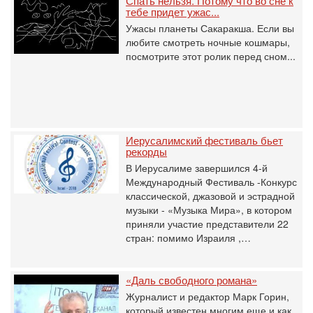
Спать нельзя. Потому что во сне к
тебе придет ужас...
Ужасы планеты Сакаракша. Если вы
любите смотреть ночные кошмары,
посмотрите этот ролик перед сном...
Иерусалимский фестиваль бьет
рекорды
В Иерусалиме завершился 4-й
Международный Фестиваль -Конкурс
классической, джазовой и эстрадной
музыки - «Музыка Мира», в котором
приняли участие представители 22
стран: помимо Израиля ,…
«Даль свободного романа»
Журналист и редактор Марк Горин,
который известен многим еще и как