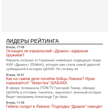
1-08-2026, 17:50
«Русский голос» Израиля: кто заберет его на этот
раз?
Голоса русскоязычных репатриантов не раз кардинально
меняли политический ландшафт Израиля. Достаточно
вспомнить взлет партии «Исраэль ба-алия», когда
31-07-2026, 17:00
Тайны закрытых дверей: о чём на самом деле
ЛИДЕРЫ РЕЙТИНГА
молчат Трамп и Нетаньяху?
Вчера, 17:49
Недавний визит премьер-министра Израиля Биньямина
Оснащен ли израильский «Дракон» ядерным
Нетаньяху в США и его встреча с Дональдом Трампом
оружием?
оставили больше вопросов, чем ответов. Полная
Израиль получил от Германии новейшую подводную лодку
31-07-2026, 15:18
АХИ «Дракон» (Drakon), которая уже стала самой дорогой
Иран готовит покушение на Нетаниягу! Трамп не
субмариной в истории ЦАХАЛ. Но почему её
хочет эскалации, но КСИР готовит взрыв!
Вчера, 16:51
В эфире телеканала ITON-TV СЕРГЕЙ МИГДАЛЬ, эксперт
Как на самом деле погибли бойцы Ливане? Иран
по вопросам безопасности, офицер запаса
нарывается! "Зверства" ШАБАКА
Международного управления полиции Израиля, автор
В эфире телеканала ITON-TV Григорий Тамар, офицер
ЦАХАЛа в отставке, писатель, журналист, военный историк.
31-07-2026, 09:02
Битва за разоружение ХАМАСа - НОВОСТИ
Ведет программу Александр Гур-Арье.
31/07/2026
Вчера, 11:59
Сегодня президент США Дональд Трамп заявил о
Гибель солдат в Ливане. Подлодка "Дракон" наводит