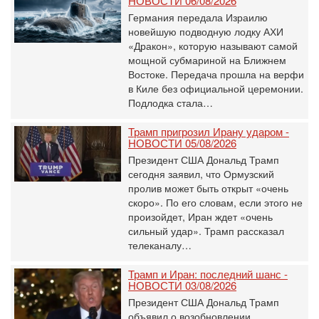
НОВОСТИ 06/08/2026
Германия передала Израилю
новейшую подводную лодку АХИ
«Дракон», которую называют самой
мощной субмариной на Ближнем
Востоке. Передача прошла на верфи
в Киле без официальной церемонии.
Подлодка стала…
Трамп пригрозил Ирану ударом -
НОВОСТИ 05/08/2026
Президент США Дональд Трамп
сегодня заявил, что Ормузский
пролив может быть открыт «очень
скоро». По его словам, если этого не
произойдет, Иран ждет «очень
сильный удар». Трамп рассказал
телеканалу…
Трамп и Иран: последний шанс -
НОВОСТИ 03/08/2026
Президент США Дональд Трамп
объявил о возобновлении