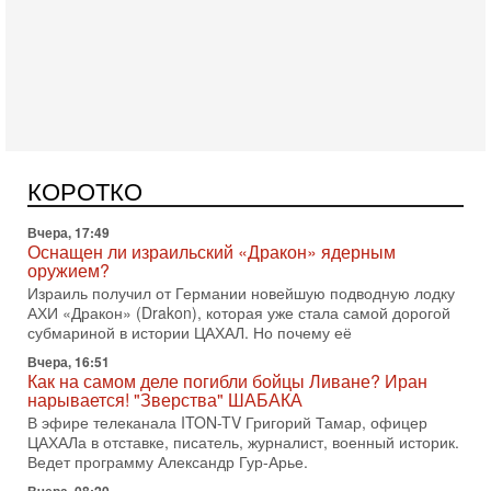
Сегодня, 16:55
Арабо-еврейская партия изменит всё? Если
появится...
Может ли в Израиле появиться полноценный арабо-
еврейский политический альянс? Что произойдет с
политическим раскладом сил, если арабский список
Вчера, 17:49
КОРОТКО
Оснащен ли израильский «Дракон» ядерным
оружием?
Израиль получил от Германии новейшую подводную лодку
АХИ «Дракон» (Drakon), которая уже стала самой дорогой
субмариной в истории ЦАХАЛ. Но почему её
Вчера, 16:51
Как на самом деле погибли бойцы Ливане? Иран
нарывается! "Зверства" ШАБАКА
В эфире телеканала ITON-TV Григорий Тамар, офицер
ЦАХАЛа в отставке, писатель, журналист, военный историк.
Ведет программу Александр Гур-Арье.
Вчера, 08:20
«Дракон» усилил ВМС Израиля - НОВОСТИ
06/08/2026