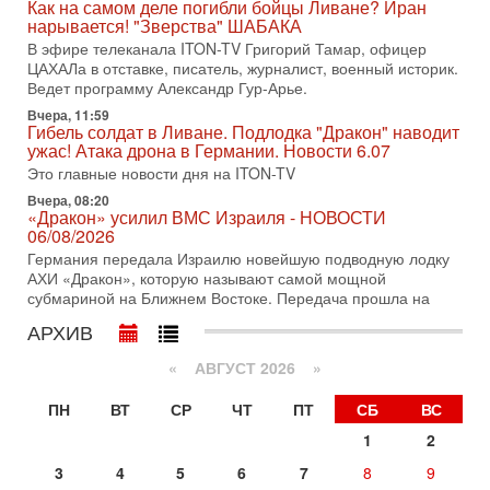
Как на самом деле погибли бойцы Ливане? Иран
31-07-2026, 15:18
нарывается! "Зверства" ШАБАКА
Иран готовит покушение на Нетаниягу! Трамп не
хочет эскалации, но КСИР готовит взрыв!
В эфире телеканала ITON-TV Григорий Тамар, офицер
ЦАХАЛа в отставке, писатель, журналист, военный историк.
В эфире телеканала ITON-TV СЕРГЕЙ МИГДАЛЬ, эксперт
Ведет программу Александр Гур-Арье.
по вопросам безопасности, офицер запаса
Международного управления полиции Израиля, автор
Вчера, 11:59
Гибель солдат в Ливане. Подлодка "Дракон" наводит
31-07-2026, 09:02
ужас! Атака дрона в Германии. Новости 6.07
Битва за разоружение ХАМАСа - НОВОСТИ
Это главные новости дня на ITON-TV
31/07/2026
Сегодня президент США Дональд Трамп заявил о
Вчера, 08:20
«Дракон» усилил ВМС Израиля - НОВОСТИ
достижении исторического соглашения о полном
06/08/2026
разоружении ХАМАСа и других вооруженных группировок в
Германия передала Израилю новейшую подводную лодку
30-07-2026, 17:59
АХИ «Дракон», которую называют самой мощной
Иран доведет Трампа до крайних мер? Разбор и
субмариной на Ближнем Востоке. Передача прошла на
оценка от военного обозревателя Давида Шарпа
Ситуация вокруг противостояния Ирана и США накаляется
АРХИВ
с каждым днем. Почему Трамп в самый последний момент
отменил решение о нанесении тяжелых ударов
«
АВГУСТ 2026 »
30-07-2026, 16:54
ПН
ВТ
СР
ЧТ
ПТ
СБ
ВС
Покупатель авиакомпании «Аркия» намерен
запретить полеты по субботам!
1
2
Вокруг возможной продажи авиакомпании «Аркия»
3
4
5
6
7
8
9
разгорается громкий конфликт.