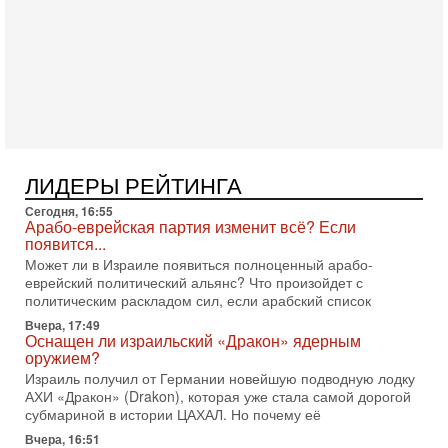
Трамп и Иран: последний шанс - НОВОСТИ
03/08/2026
Президент США Дональд Трамп объявил о возобновлении
переговоров с Ираном, но Тегеран пока не подтвердил
готовность к диалогу. По словам американского
2-08-2026, 08:42
Трамп отменил удар по Ирану - НОВОСТИ
02/08/2026
Президент США Дональд Трамп сегодня заявил об отмене
подготовленного удара по Ирану после обращений
ЛИДЕРЫ РЕЙТИНГА
Тегерана и других стран региона. По его словам,
Сегодня, 16:55
1-08-2026, 17:50
Арабо-еврейская партия изменит всё? Если
«Русский голос» Израиля: кто заберет его на этот
появится...
раз?
Может ли в Израиле появиться полноценный арабо-
Голоса русскоязычных репатриантов не раз кардинально
еврейский политический альянс? Что произойдет с
меняли политический ландшафт Израиля. Достаточно
политическим раскладом сил, если арабский список
вспомнить взлет партии «Исраэль ба-алия», когда
Вчера, 17:49
31-07-2026, 17:00
Оснащен ли израильский «Дракон» ядерным
Тайны закрытых дверей: о чём на самом деле
оружием?
молчат Трамп и Нетаньяху?
Израиль получил от Германии новейшую подводную лодку
Недавний визит премьер-министра Израиля Биньямина
АХИ «Дракон» (Drakon), которая уже стала самой дорогой
Нетаньяху в США и его встреча с Дональдом Трампом
субмариной в истории ЦАХАЛ. Но почему её
оставили больше вопросов, чем ответов. Полная
Вчера, 16:51