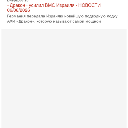
Германия передала Израилю новейшую подводную лодку
АХИ «Дракон», которую называют самой мощной
субмариной на Ближнем Востоке. Передача прошла на
5-08-2026, 18:16
Сколько ещё Нетаниягу продержится у власти?
«Нетаниягу вечен?» — почему предстоящие выборы в
Израиле могут стать самыми интригующими? Биньямин
Нетаниягу снова уверенно заявляет, что победа на
5-08-2026, 08:51
Трамп пригрозил Ирану ударом - НОВОСТИ
05/08/2026
Президент США Дональд Трамп сегодня заявил, что
Ормузский пролив может быть открыт «очень скоро». По
его словам, если этого не произойдет, Иран ждет
4-08-2026, 20:08
Трамп выбирает подходящий момент для удара!
Украину никогда не примут в НАТО
Сегодня гость нашей студии капитан 1-го ранга ВМC США
(в отставке) Гарри (Юрий) Табах, в прошлом: командир
антитеррористического центра НАТО в
3-08-2026, 19:07
«Либо в армию — либо в тюрьму?»
Ситуация вокруг призыва ультраортодоксов в ЦАХАЛ