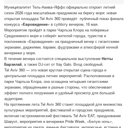
Муниципалитет Тель-Авива–Яффо официально откроет летний
сезон 2026 года масштабным праздником на берегу моря: новая
открытая площадка Tel Aviv 360 проведёт публичный показ финала
конкурса «
Евровидение
» в субботу вечером, 16 мая.
Мероприятие пройдёт в парке Чарльза Клора на побережье
Средиземного моря и соберёт жителей города, туристов и
поклонников «Евровидения» на праздничный вечер с гигантскими
экранами, диджеями, барами, фудтраками и атмосферой ночной
вечеринки у моря.
В течение вечера состоится специальное выступление
Нетты
Барзилай
, а также DJ-сет от Itay Galo. Вход свободный.
Tel Aviv 360 — это новая круглая открытая сцена города и
центральная площадка летних мероприятий. Расположенная в
парке Чарльза Клора, она оснащена четырьмя гигантскими
экранами, обращёнными в разные стороны, что обеспечивает
эффект полного погружения и удобный просмотр для большой
аудитории.
На протяжении лета Tel Aviv 360 станет площадкой для множества
культурных мероприятий, фестивалей и городских праздников,
включая гастрономический фестиваль Tel Aviv EAT, празднование
Шавуот, мероприятия и вечеринки Pride Week, «Белую ночь»,
мероприятия на закате, винные фестивали, интересные встречи и