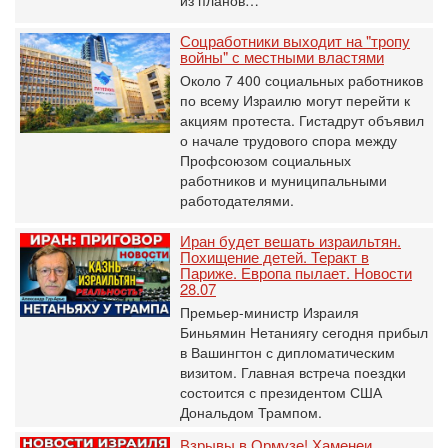
Соцработники выходит на "тропу
войны" с местными властями
Около 7 400 социальных работников
по всему Израилю могут перейти к
акциям протеста. Гистадрут объявил
о начале трудового спора между
Профсоюзом социальных
работников и муниципальными
работодателями.
Иран будет вешать израильтян.
Похищение детей. Теракт в
Париже. Европа пылает. Новости
28.07
Премьер-министр Израиля
Биньямин Нетаниягу сегодня прибыл
в Вашингтон с дипломатическим
визитом. Главная встреча поездки
состоится с президентом США
Дональдом Трампом.
Взрывы в Ормузе! Хаменеи