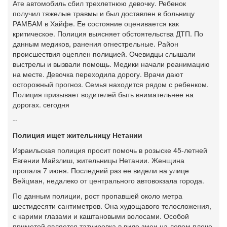
Ате автомобиль сбил трехлетнюю девочку. Ребенок
получил тяжелые травмы и был доставлен в больницу
РАМБАМ в Хайфе. Ее состояние оценивается как
критическое. Полиция выясняет обстоятельства ДТП. По
данным медиков, ранения огнестрельные. Район
происшествия оцеплен полицией. Очевидцы слышали
выстрелы и вызвали помощь. Медики начали реанимацию
на месте. Девочка переходила дорогу. Врачи дают
осторожный прогноз. Семья находится рядом с ребенком.
Полиция призывает водителей быть внимательнее на
дорогах. сегодня
--
Полиция ищет жительницу Нетании
Израильская полиция просит помочь в розыске 45-летней
Евгении Майзлиш, жительницы Нетании. Женщина
пропала 7 июня. Последний раз ее видели на улице
Вейцман, недалеко от центрального автовокзала города.
По данным полиции, рост пропавшей около метра
шестидесяти сантиметров. Она худощавого телосложения,
с карими глазами и каштановыми волосами. Особой
приметой является татуировка в виде змеи на левом плече.