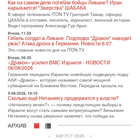
Как на самом деле погибли бойцы Ливане? Иран
по вопросам безопасности, офицер запаса
нарывается! "Зверства" ШАБАКА
Международного управления полиции Израиля, автор
В эфире телеканала ITON-TV Григорий Тамар, офицер
ЦАХАЛа в отставке, писатель, журналист, военный историк.
31-07-2026, 09:02
Битва за разоружение ХАМАСа - НОВОСТИ
Ведет программу Александр Гур-Арье.
31/07/2026
Вчера, 11:59
Сегодня президент США Дональд Трамп заявил о
Гибель солдат в Ливане. Подлодка "Дракон" наводит
достижении исторического соглашения о полном
ужас! Атака дрона в Германии. Новости 6.07
разоружении ХАМАСа и других вооруженных группировок в
Это главные новости дня на ITON-TV
30-07-2026, 17:59
Вчера, 08:20
Иран доведет Трампа до крайних мер? Разбор и
«Дракон» усилил ВМС Израиля - НОВОСТИ
оценка от военного обозревателя Давида Шарпа
06/08/2026
Ситуация вокруг противостояния Ирана и США накаляется
Германия передала Израилю новейшую подводную лодку
с каждым днем. Почему Трамп в самый последний момент
АХИ «Дракон», которую называют самой мощной
отменил решение о нанесении тяжелых ударов
субмариной на Ближнем Востоке. Передача прошла на
5-08-2026, 18:16
30-07-2026, 16:54
Сколько ещё Нетаниягу продержится у власти?
Покупатель авиакомпании «Аркия» намерен
запретить полеты по субботам!
«Нетаниягу вечен?» — почему предстоящие выборы в
Израиле могут стать самыми интригующими? Биньямин
Вокруг возможной продажи авиакомпании «Аркия»
Нетаниягу снова уверенно заявляет, что победа на
разгорается громкий конфликт.
АРХИВ
30-07-2026, 08:16
Трамп готовит удар по Ирану - НОВОСТИ 30/07/2026
«
АВГУСТ 2026 »
Президент США Дональд Трамп сегодня рассматривает