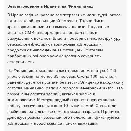
Землетрясения в Иране и на Филиппинах
В Иране зафиксировано землетрясение магнитудой около
пяти в южной провинции Хормозган. Толчки были
кратковременными и не вызвали паники. По данным
местных СМИ, информации о пострадавших и
разрушениях пока нет. Власти проверяют инфраструктуру,
сейсмологи фиксируют возможные афтершоки и
продолжают наблюдение за ситуацией. Жителям
прибрежных районов рекомендовано сохранять
осторожность.
На Филиппинах мощное землетрясение магнитудой 7,8
унесло жизни не менее 35 человек. Около 130 получили
ранения, десятки пропали без вести. Эпицентр находился у
острова Минданао, рядом с городом Хенераль-Сантос. Там
разрушены десятки зданий, включая жилые и
коммерческие. Международный аэропорт приостановил
работу, эвакуированы около 10 тысяч семей. Спасатели
разбирают завалы, число жертв может вырасти. В регионе
действует режим чрезвычайного положения, фиксируются
афтершоки и продолжаются поиски выживших.