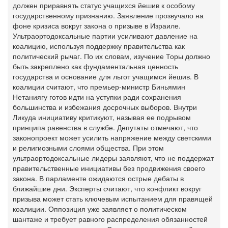
должен приравнять статус учащихся йешив к особому
государственному признанию. Заявление прозвучало на
фоне кризиса вокруг закона о призыве в Израиле.
Ультраортодоксальные партии усиливают давление на
коалицию, используя поддержку правительства как
политический рычаг. По их словам, изучение Торы должно
быть закреплено как фундаментальная ценность
государства и основание для льгот учащимся йешив. В
коалиции считают, что премьер-министр Биньямин
Нетаниягу готов идти на уступки ради сохранения
большинства и избежания досрочных выборов. Внутри
Ликуда инициативу критикуют, называя ее подрывом
принципа равенства в службе. Депутаты отмечают, что
законопроект может усилить напряжение между светскими
и религиозными слоями общества. При этом
ультраортодоксальные лидеры заявляют, что не поддержат
правительственные инициативы без продвижения своего
закона. В парламенте ожидаются острые дебаты в
ближайшие дни. Эксперты считают, что конфликт вокруг
призыва может стать ключевым испытанием для правящей
коалиции. Оппозиция уже заявляет о политическом
шантаже и требует равного распределения обязанностей