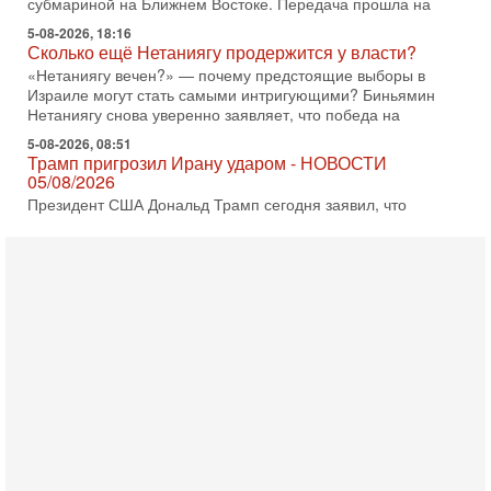
5-08-2026, 18:16
Сколько ещё Нетаниягу продержится у власти?
«Нетаниягу вечен?» — почему предстоящие выборы в
Израиле могут стать самыми интригующими? Биньямин
Нетаниягу снова уверенно заявляет, что победа на
5-08-2026, 08:51
Трамп пригрозил Ирану ударом - НОВОСТИ
05/08/2026
Президент США Дональд Трамп сегодня заявил, что
Ормузский пролив может быть открыт «очень скоро». По
его словам, если этого не произойдет, Иран ждет
4-08-2026, 20:08
Трамп выбирает подходящий момент для удара!
Украину никогда не примут в НАТО
Сегодня гость нашей студии капитан 1-го ранга ВМC США
(в отставке) Гарри (Юрий) Табах, в прошлом: командир
антитеррористического центра НАТО в
3-08-2026, 19:07
«Либо в армию — либо в тюрьму?»
Ситуация вокруг призыва ультраортодоксов в ЦАХАЛ
достигла точки кипения. Попытки принять закон,
освобождающий уклоняющихся харедим от арестов,
3-08-2026, 17:18