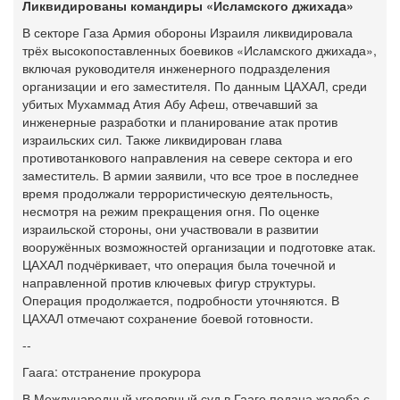
Ликвидированы командиры «Исламского джихада»
В секторе Газа Армия обороны Израиля ликвидировала
трёх высокопоставленных боевиков «Исламского джихада»,
включая руководителя инженерного подразделения
организации и его заместителя. По данным ЦАХАЛ, среди
убитых Мухаммад Атия Абу Афеш, отвечавший за
инженерные разработки и планирование атак против
израильских сил. Также ликвидирован глава
противотанкового направления на севере сектора и его
заместитель. В армии заявили, что все трое в последнее
время продолжали террористическую деятельность,
несмотря на режим прекращения огня. По оценке
израильской стороны, они участвовали в развитии
вооружённых возможностей организации и подготовке атак.
ЦАХАЛ подчёркивает, что операция была точечной и
направленной против ключевых фигур структуры.
Операция продолжается, подробности уточняются. В
ЦАХАЛ отмечают сохранение боевой готовности.
--
Гаага: отстранение прокурора
В Международный уголовный суд в Гааге подана жалоба с