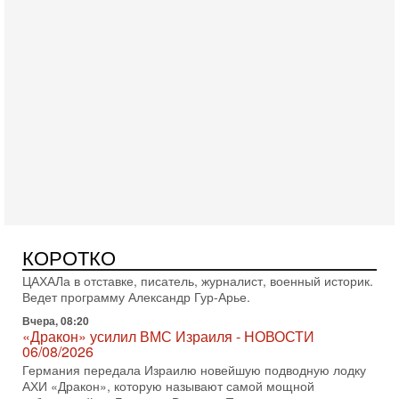
Вчера, 17:49
Оснащен ли израильский «Дракон» ядерным
оружием?
Израиль получил от Германии новейшую подводную лодку
АХИ «Дракон» (Drakon), которая уже стала самой дорогой
субмариной в истории ЦАХАЛ. Но почему её
Вчера, 16:51
Как на самом деле погибли бойцы Ливане? Иран
нарывается! "Зверства" ШАБАКА
В эфире телеканала ITON-TV Григорий Тамар, офицер
КОРОТКО
ЦАХАЛа в отставке, писатель, журналист, военный историк.
Ведет программу Александр Гур-Арье.
Вчера, 08:20
«Дракон» усилил ВМС Израиля - НОВОСТИ
06/08/2026
Германия передала Израилю новейшую подводную лодку
АХИ «Дракон», которую называют самой мощной
субмариной на Ближнем Востоке. Передача прошла на