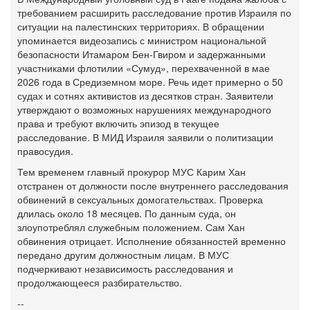
требованием расширить расследование против Израиля по
ситуации на палестинских территориях. В обращении
упоминается видеозапись с министром национальной
безопасности Итамаром Бен-Гвиром и задержанными
участниками флотилии «Сумуд», перехваченной в мае
2026 года в Средиземном море. Речь идет примерно о 50
судах и сотнях активистов из десятков стран. Заявители
утверждают о возможных нарушениях международного
права и требуют включить эпизод в текущее
расследование. В МИД Израиля заявили о политизации
правосудия.
Тем временем главный прокурор МУС Карим Хан
отстранен от должности после внутреннего расследования
обвинений в сексуальных домогательствах. Проверка
длилась около 18 месяцев. По данным суда, он
злоупотреблял служебным положением. Сам Хан
обвинения отрицает. Исполнение обязанностей временно
передано другим должностным лицам. В МУС
подчеркивают независимость расследования и
продолжающееся разбирательство.
--