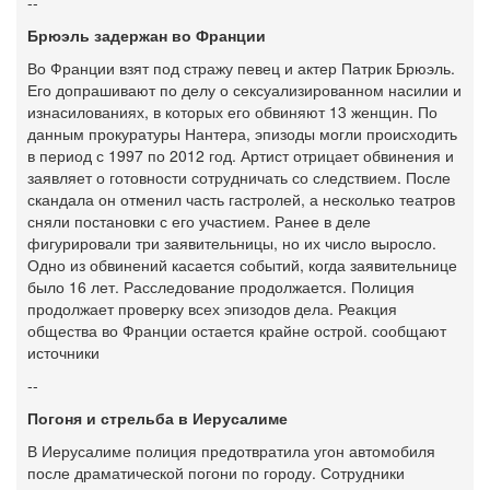
--
Брюэль задержан во Франции
Во Франции взят под стражу певец и актер Патрик Брюэль.
Его допрашивают по делу о сексуализированном насилии и
изнасилованиях, в которых его обвиняют 13 женщин. По
данным прокуратуры Нантера, эпизоды могли происходить
в период с 1997 по 2012 год. Артист отрицает обвинения и
заявляет о готовности сотрудничать со следствием. После
скандала он отменил часть гастролей, а несколько театров
сняли постановки с его участием. Ранее в деле
фигурировали три заявительницы, но их число выросло.
Одно из обвинений касается событий, когда заявительнице
было 16 лет. Расследование продолжается. Полиция
продолжает проверку всех эпизодов дела. Реакция
общества во Франции остается крайне острой. сообщают
источники
--
Погоня и стрельба в Иерусалиме
В Иерусалиме полиция предотвратила угон автомобиля
после драматической погони по городу. Сотрудники