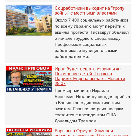
Соцработники выходит на "тропу
войны" с местными властями
Около 7 400 социальных работников
по всему Израилю могут перейти к
акциям протеста. Гистадрут объявил
о начале трудового спора между
Профсоюзом социальных
работников и муниципальными
работодателями.
Иран будет вешать израильтян.
Похищение детей. Теракт в
Париже. Европа пылает. Новости
28.07
Премьер-министр Израиля
Биньямин Нетаниягу сегодня прибыл
в Вашингтон с дипломатическим
визитом. Главная встреча поездки
состоится с президентом США
Дональдом Трампом.
Взрывы в Ормузе! Хаменеи
призвал к джихаду! Москва против